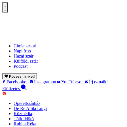
Címlapsztori
Napi friss
Hazai sztár
Külföldi sztár
Podcast
Kövess minket!
Facebookon
Instagramon
YouTube-on
Írj e-mailt!
Előfizetés
Operettszínház
De Re Attila Luigi
Közmédia
Tóth Ildikó
Rubint Réka