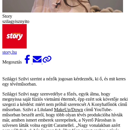
Story
szilagyisznyito
story.hu
Megosztás
Szilágyi Szilvi szerint a nézők jogosan kérdeznék, ki ő, és mit keres
egy tévéműsorban.
Szilágyi Szilvi nagy szenvedélye a főzés, egyik álma, hogy
megnyissa saját fúziós vietnámi éttermét, épp ezért sok követője neki
szegezi a kérdést: miért nem próbál szerencsét A Konyhafőnök című
műsorban. Szilvi a Liluland
MakeUp/Down
című YouTube-
műsorban beszélt arról, hogy több olyan tévés produkcióba hívták
már, amiben ismert emberek szerepelnek, a Nyerő Párosban is
szívesen látták volna együtt Caramellel. „Nagy vonalakban azért