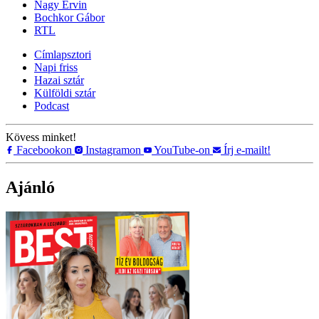
Nagy Ervin
Bochkor Gábor
RTL
Címlapsztori
Napi friss
Hazai sztár
Külföldi sztár
Podcast
Kövess minket!
Facebookon
Instagramon
YouTube-on
Írj e-mailt!
Ajánló