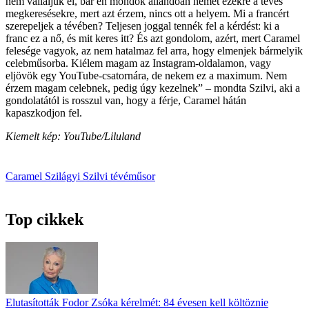
nem vállaljuk el, bár én mondok állandóan nemet ezekre a tévés
megkeresésekre, mert azt érzem, nincs ott a helyem. Mi a francért
szerepeljek a tévében? Teljesen joggal tennék fel a kérdést: ki a
franc ez a nő, és mit keres itt? És azt gondolom, azért, mert Caramel
felesége vagyok, az nem hatalmaz fel arra, hogy elmenjek bármelyik
celebműsorba. Kiélem magam az Instagram-oldalamon, vagy
eljövök egy YouTube-csatornára, de nekem ez a maximum. Nem
érzem magam celebnek, pedig úgy kezelnek” – mondta Szilvi, aki a
gondolatától is rosszul van, hogy a férje, Caramel hátán
kapaszkodjon fel.
Kiemelt kép: YouTube/Liluland
Caramel
Szilágyi Szilvi
tévéműsor
Top cikkek
Elutasították Fodor Zsóka kérelmét: 84 évesen kell költöznie