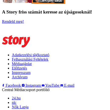
A Story friss számát keresse az újságosoknál!
Rendeld meg!
Adatkezelési tájékoztató
Felhasználási Feltételek
Médiaajánlat
Előfizetés
Impresszum
Archívum
Facebook
Instagram
YouTube
E-mail
Central Médiacsoport portfólió
24.hu
nlc
Nők Lapja