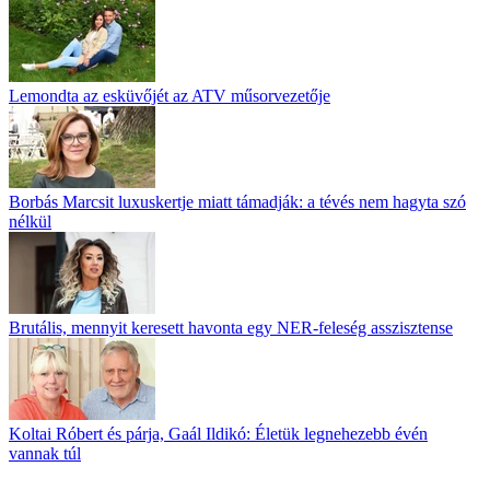
Lemondta az esküvőjét az ATV műsorvezetője
Borbás Marcsit luxuskertje miatt támadják: a tévés nem hagyta szó
nélkül
Brutális, mennyit keresett havonta egy NER-feleség asszisztense
Koltai Róbert és párja, Gaál Ildikó: Életük legnehezebb évén
vannak túl