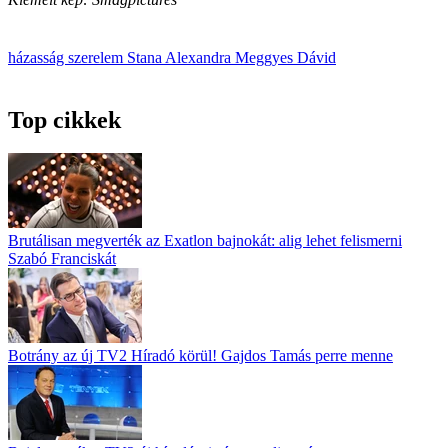
házasság
szerelem
Stana Alexandra
Meggyes Dávid
Top cikkek
Brutálisan megverték az Exatlon bajnokát: alig lehet felismerni
Szabó Franciskát
Botrány az új TV2 Híradó körül! Gajdos Tamás perre menne