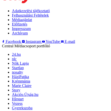
Adatkezelési tájékoztató
Felhasználási Feltételek
Médiaajánlat
Előfizetés
Impresszum
Archívum
Facebook
Instagram
YouTube
E-mail
Central Médiacsoport portfólió
24.hu
nlc
Nők Lapja
Startlap
nosalty
HáziPatika
Krémmánia
Marie Claire
Story
Akciós-Újság.hu
Hírstart
Vezess
Gyerekszoba