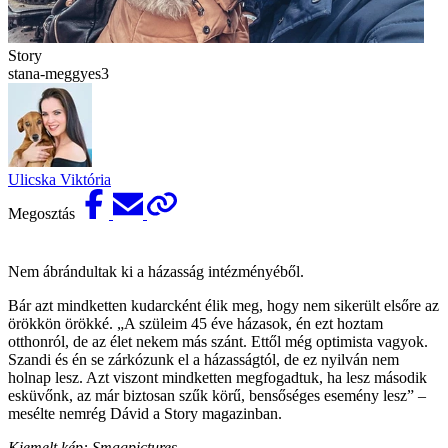
Story
stana-meggyes3
Ulicska Viktória
Megosztás
Nem ábrándultak ki a házasság intézményéből.
Bár azt mindketten kudarcként élik meg, hogy nem sikerült elsőre az
örökkön örökké. „A szüleim 45 éve házasok, én ezt hoztam
otthonról, de az élet nekem más szánt. Ettől még optimista vagyok.
Szandi és én se zárkózunk el a házasságtól, de ez nyilván nem
holnap lesz. Azt viszont mindketten megfogadtuk, ha lesz második
esküvőnk, az már biztosan szűk körű, bensőséges esemény lesz” –
mesélte nemrég Dávid a Story magazinban.
Kiemelt kép: Smagpictures