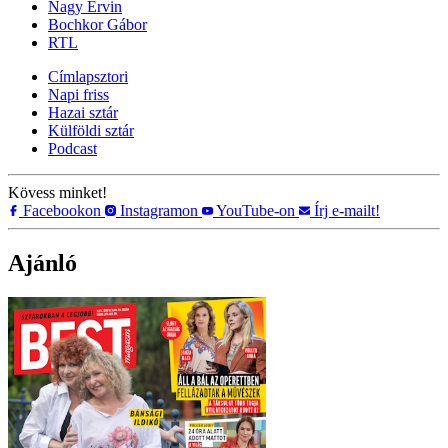
Nagy Ervin
Bochkor Gábor
RTL
Címlapsztori
Napi friss
Hazai sztár
Külföldi sztár
Podcast
Kövess minket!
Facebookon
Instagramon
YouTube-on
Írj e-mailt!
Ajánló