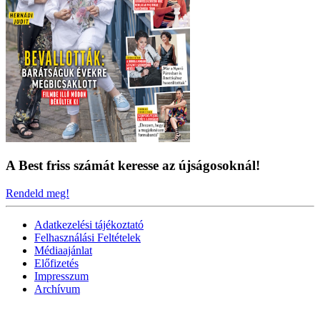
A Best friss számát keresse az újságosoknál!
Rendeld meg!
Adatkezelési tájékoztató
Felhasználási Feltételek
Médiaajánlat
Előfizetés
Impresszum
Archívum