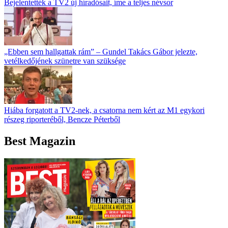
Bejelentették a TV2 új híradósait, íme a teljes névsor
„Ebben sem hallgattak rám” – Gundel Takács Gábor jelezte,
vetélkedőjének szünetre van szüksége
Hiába forgatott a TV2-nek, a csatorna nem kért az M1 egykori
részeg riporteréből, Bencze Péterből
Best Magazin