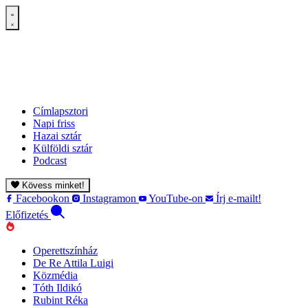
Címlapsztori
Napi friss
Hazai sztár
Külföldi sztár
Podcast
Kövess minket!
Facebookon
Instagramon
YouTube-on
Írj e-mailt!
Előfizetés
Operettszínház
De Re Attila Luigi
Közmédia
Tóth Ildikó
Rubint Réka