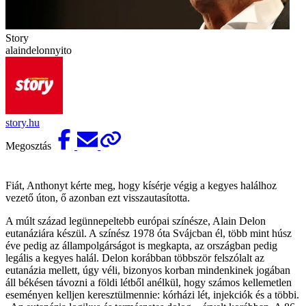
Story
alaindelonnyito
story.hu
Megosztás
Fiát, Anthonyt kérte meg, hogy kísérje végig a kegyes halálhoz
vezető úton, ő azonban ezt visszautasította.
A múlt század legünnepeltebb európai színésze, Alain Delon
eutanáziára készül. A színész 1978 óta Svájcban él, több mint húsz
éve pedig az állampolgárságot is megkapta, az országban pedig
legális a kegyes halál. Delon korábban többször felszólalt az
eutanázia mellett, úgy véli, bizonyos korban mindenkinek jogában
áll békésen távozni a földi létből anélkül, hogy számos kellemetlen
eseményen kelljen keresztülmennie: kórházi lét, injekciók és a többi.