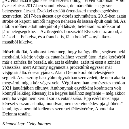
„Az eutanázia logikus és természetes dolog – érvelt korábban. A 86
éves színész 2017-ben vonult vissza, de már előtte is egy sor
betegségen átesett. Évekkel ezelőtt érrendszeri megbetegedésben
szenvedett, 2017-ben átesett egy ötórás szívműtéten. 2019-ben aztán
stroke-ot kapott, amiből nagyon nehezen és lassan épült csak fel. Az
utóbbi időben adott interjúiból jól látszik, belefáradt az időskorral
járó betegségekbe. – Az öregedés borzasztó! Elveszted az arcod, a
látásod… Felkelsz, és a francba is, fáj a bokád” – nyilatkozta
magából kikelve.
Idősebbik fiát, Anthonyt kérte meg, hogy ha úgy dönt, segítsen neki
meghalni, kísérje végig az eutanáziához vezető úton. Apja kéréséről
már a színész fia beszélt, aki azt is elárulta, azért rá esett a színész
választása, mert Anthony ugyanezt a procedúrát egyszer már
végigcsinálta: édesanyjának, Alain Delon korábbi feleségének
segített. Az asszony hasnyálmirigyrákban szenvedett, de nem akarta
megvárni, míg a kór végez vele. Végül azonban természetes módon
2021 januárjában elhunyt. Anthonynak egyébként korántsem volt
könnyű lelkileg édesanyját a kegyes halálhoz segítenie – még akkor
sem, ha végül nem került sor az eutanáziára. Épp ezért most apja
kérését visszautasította, mondván, nem szeretne édesapja „hóhéra”
lenni, így a nem túl kellemes szerepet féltestvérére, Anouchka
Delonra testálta.
Kiemelt kép: Getty Images