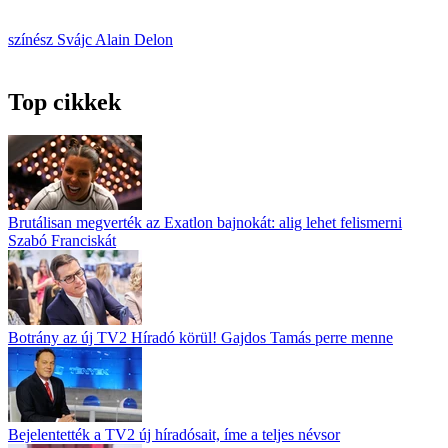
színész
Svájc
Alain Delon
Top cikkek
Brutálisan megverték az Exatlon bajnokát: alig lehet felismerni
Szabó Franciskát
Botrány az új TV2 Híradó körül! Gajdos Tamás perre menne
Bejelentették a TV2 új híradósait, íme a teljes névsor