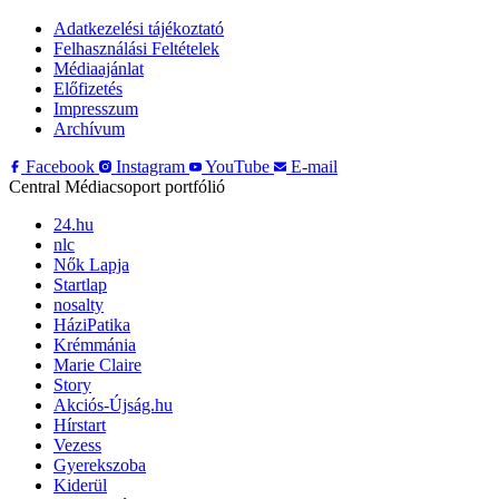
Adatkezelési tájékoztató
Felhasználási Feltételek
Médiaajánlat
Előfizetés
Impresszum
Archívum
Facebook
Instagram
YouTube
E-mail
Central Médiacsoport portfólió
24.hu
nlc
Nők Lapja
Startlap
nosalty
HáziPatika
Krémmánia
Marie Claire
Story
Akciós-Újság.hu
Hírstart
Vezess
Gyerekszoba
Kiderül