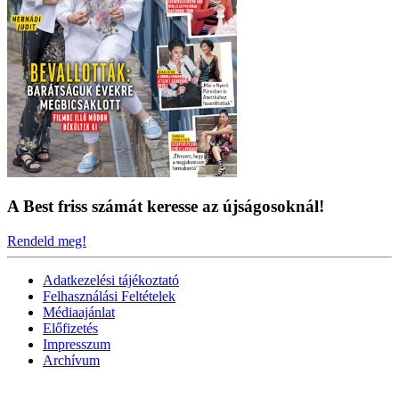
A Best friss számát keresse az újságosoknál!
Rendeld meg!
Adatkezelési tájékoztató
Felhasználási Feltételek
Médiaajánlat
Előfizetés
Impresszum
Archívum