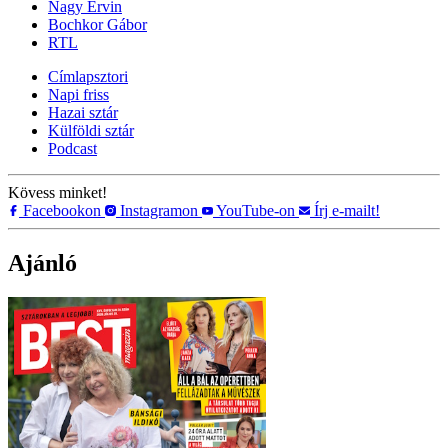
Nagy Ervin
Bochkor Gábor
RTL
Címlapsztori
Napi friss
Hazai sztár
Külföldi sztár
Podcast
Kövess minket!
Facebookon
Instagramon
YouTube-on
Írj e-mailt!
Ajánló