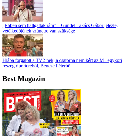
„Ebben sem hallgattak rám” – Gundel Takács Gábor jelezte,
vetélkedőjének szünetre van szüksége
Hiába forgatott a TV2-nek, a csatorna nem kért az M1 egykori
részeg riporteréből, Bencze Péterből
Best Magazin