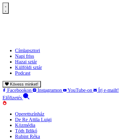
Címlapsztori
Napi friss
Hazai sztár
Külföldi sztár
Podcast
Kövess minket!
Facebookon
Instagramon
YouTube-on
Írj e-mailt!
Előfizetés
Operettszínház
De Re Attila Luigi
Közmédia
Tóth Ildikó
Rubint Réka