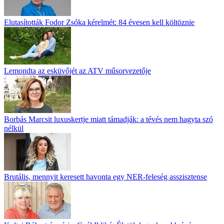
Elutasították Fodor Zsóka kérelmét: 84 évesen kell költöznie
Lemondta az esküvőjét az ATV műsorvezetője
Borbás Marcsit luxuskertje miatt támadják: a tévés nem hagyta szó
nélkül
Brutális, mennyit keresett havonta egy NER-feleség asszisztense