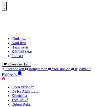
Címlapsztori
Napi friss
Hazai sztár
Külföldi sztár
Podcast
Kövess minket!
Facebookon
Instagramon
YouTube-on
Írj e-mailt!
Előfizetés
Operettszínház
De Re Attila Luigi
Közmédia
Tóth Ildikó
Rubint Réka