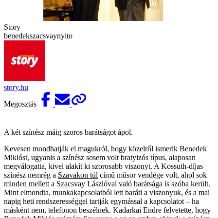
Story
benedekszacsvaynyito
story.hu
Megosztás
A két színész máig szoros barátságot ápol.
Kevesen mondhatják el magukról, hogy közelről ismerik Benedek
Miklóst, ugyanis a színész sosem volt bratyizós típus, alaposan
megválogatta, kivel alakít ki szorosabb viszonyt. A Kossuth-díjas
színész nemrég a
Szavakon túl
című műsor vendége volt, ahol sok
minden mellett a Szacsvay Lászlóval való barátsága is szóba került.
Mint elmondta, munkakapcsolatból lett baráti a viszonyuk, és a mai
napig heti rendszerességgel tartják egymással a kapcsolatot – ha
másként nem, telefonon beszélnek. Kadarkai Endre felvetette, hogy