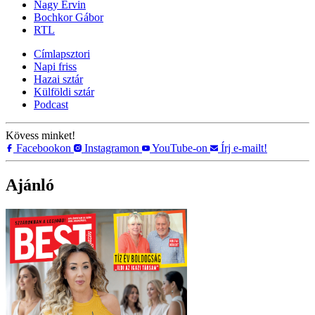
Nagy Ervin
Bochkor Gábor
RTL
Címlapsztori
Napi friss
Hazai sztár
Külföldi sztár
Podcast
Kövess minket!
Facebookon
Instagramon
YouTube-on
Írj e-mailt!
Ajánló