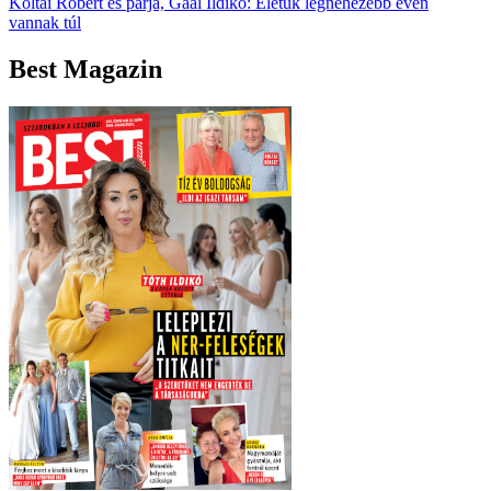
Koltai Róbert és párja, Gaál Ildikó: Életük legnehezebb évén
vannak túl
Best Magazin