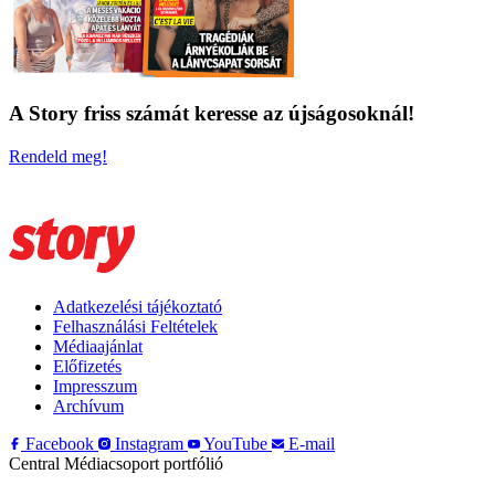
A Story friss számát keresse az újságosoknál!
Rendeld meg!
Adatkezelési tájékoztató
Felhasználási Feltételek
Médiaajánlat
Előfizetés
Impresszum
Archívum
Facebook
Instagram
YouTube
E-mail
Central Médiacsoport portfólió