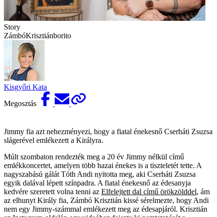
Story
ZámbóKrisztiánborito
Kisgyőri Kata
Megosztás
Jimmy fia azt nehezményezi, hogy a fiatal énekesnő Cserháti Zsuzsa
slágerével emlékezett a Királyra.
Múlt szombaton rendezték meg a 20 év Jimmy nélkül című
emlékkoncertet, amelyen több hazai énekes is a tiszteletét tette. A
nagyszabású gálát Tóth Andi nyitotta meg, aki Cserháti Zsuzsa
egyik dalával lépett színpadra. A fiatal énekesnő az édesanyja
kedvére szeretett volna tenni az
Elfelejtett dal című örökzölddel
, ám
az elhunyt Király fia, Zámbó Krisztián kissé sérelmezte, hogy Andi
nem egy Jimmy-számmal emlékezett meg az édesapjáról. Krisztián