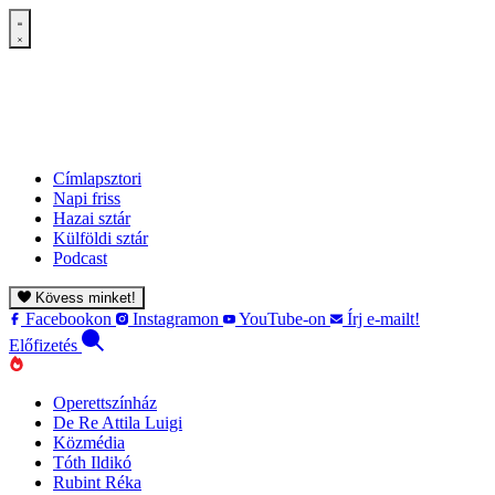
Címlapsztori
Napi friss
Hazai sztár
Külföldi sztár
Podcast
Kövess minket!
Facebookon
Instagramon
YouTube-on
Írj e-mailt!
Előfizetés
Operettszínház
De Re Attila Luigi
Közmédia
Tóth Ildikó
Rubint Réka