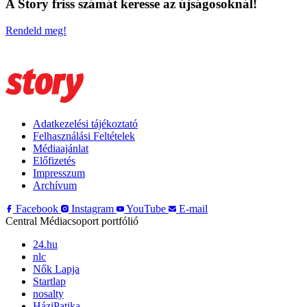
A Story friss számát keresse az újságosoknál!
Rendeld meg!
Adatkezelési tájékoztató
Felhasználási Feltételek
Médiaajánlat
Előfizetés
Impresszum
Archívum
Facebook
Instagram
YouTube
E-mail
Central Médiacsoport portfólió
24.hu
nlc
Nők Lapja
Startlap
nosalty
HáziPatika