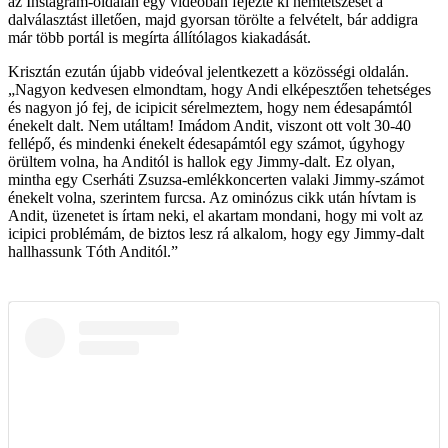
az Instagram-oldalán egy videóban fejezte ki nemtetszését a
dalválasztást illetően, majd gyorsan törölte a felvételt, bár addigra
már több portál is megírta állítólagos kiakadását.
Krisztán ezután újabb videóval jelentkezett a közösségi oldalán.
„Nagyon kedvesen elmondtam, hogy Andi elképesztően tehetséges
és nagyon jó fej, de icipicit sérelmeztem, hogy nem édesapámtól
énekelt dalt. Nem utáltam! Imádom Andit, viszont ott volt 30-40
fellépő, és mindenki énekelt édesapámtól egy számot, úgyhogy
örültem volna, ha Anditól is hallok egy Jimmy-dalt. Ez olyan,
mintha egy Cserháti Zsuzsa-emlékkoncerten valaki Jimmy-számot
énekelt volna, szerintem furcsa. Az ominózus cikk után hívtam is
Andit, üzenetet is írtam neki, el akartam mondani, hogy mi volt az
icipici problémám, de biztos lesz rá alkalom, hogy egy Jimmy-dalt
hallhassunk Tóth Anditól.”