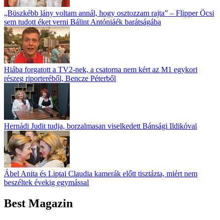
„Büszkébb lány voltam annál, hogy osztozzam rajta” – Flipper Öcsi
sem tudott éket verni Bálint Antóniáék barátságába
Hiába forgatott a TV2-nek, a csatorna nem kért az M1 egykori
részeg riporteréből, Bencze Péterből
Hernádi Judit tudja, borzalmasan viselkedett Bánsági Ildikóval
Ábel Anita és Liptai Claudia kamerák előtt tisztázta, miért nem
beszéltek évekig egymással
Best Magazin