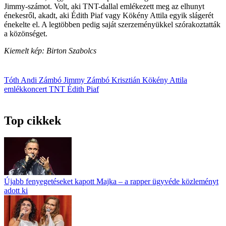
Jimmy-számot. Volt, aki TNT-dallal emlékezett meg az elhunyt
énekesről, akadt, aki Édith Piaf vagy Kökény Attila egyik slágerét
énekelte el. A legtöbben pedig saját szerzeményükkel szórakoztatták
a közönséget.
Kiemelt kép: Birton Szabolcs
Tóth Andi
Zámbó Jimmy
Zámbó Krisztián
Kökény Attila
emlékkoncert
TNT
Édith Piaf
Top cikkek
Újabb fenyegetéseket kapott Majka – a rapper ügyvéde közleményt
adott ki