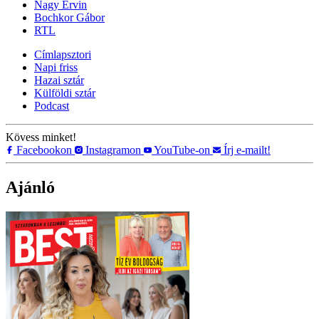
Nagy Ervin
Bochkor Gábor
RTL
Címlapsztori
Napi friss
Hazai sztár
Külföldi sztár
Podcast
Kövess minket!
Facebookon
Instagramon
YouTube-on
Írj e-mailt!
Ajánló