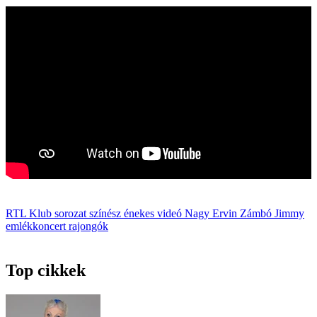
RTL Klub
sorozat
színész
énekes
videó
Nagy Ervin
Zámbó Jimmy
emlékkoncert
rajongók
Top cikkek