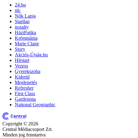
24.hu
nlc
Nők Lapja
Startlap
nosalty
HáziPatika
Krémmánia
Marie Claire
Story
Akciós-Újság.hu
Hírstart
Vezess
Gyerekszoba
Kiderül
Meglepetés
Refresher
First Class
Gardenista
National Geographic
Copyright © 2026
Central Médiacsoport Zrt.
Minden jog fenntartva