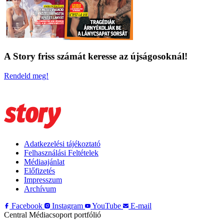
A Story friss számát keresse az újságosoknál!
Rendeld meg!
Adatkezelési tájékoztató
Felhasználási Feltételek
Médiaajánlat
Előfizetés
Impresszum
Archívum
Facebook
Instagram
YouTube
E-mail
Central Médiacsoport portfólió