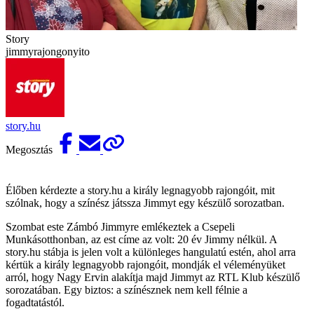
Story
jimmyrajongonyito
story.hu
Megosztás
Élőben kérdezte a story.hu a király legnagyobb rajongóit, mit
szólnak, hogy a színész játssza Jimmyt egy készülő sorozatban.
Szombat este Zámbó Jimmyre emlékeztek a Csepeli
Munkásotthonban, az est címe az volt: 20 év Jimmy nélkül. A
story.hu stábja is jelen volt a különleges hangulatú estén, ahol arra
kértük a király legnagyobb rajongóit, mondják el véleményüket
arról, hogy Nagy Ervin alakítja majd Jimmyt az RTL Klub készülő
sorozatában. Egy biztos: a színésznek nem kell félnie a
fogadtatástól.