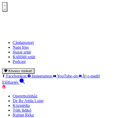
Címlapsztori
Napi friss
Hazai sztár
Külföldi sztár
Podcast
Kövess minket!
Facebookon
Instagramon
YouTube-on
Írj e-mailt!
Előfizetés
Operettszínház
De Re Attila Luigi
Közmédia
Tóth Ildikó
Rubint Réka