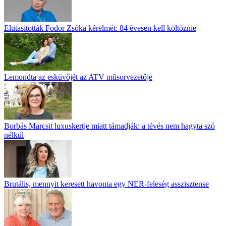
Elutasították Fodor Zsóka kérelmét: 84 évesen kell költöznie
Lemondta az esküvőjét az ATV műsorvezetője
Borbás Marcsit luxuskertje miatt támadják: a tévés nem hagyta szó
nélkül
Brutális, mennyit keresett havonta egy NER-feleség asszisztense