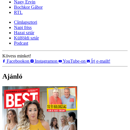
Nagy Ervin
Bochkor Gábor
RTL
Címlapsztori
Napi friss
Hazai sztár
Külföldi sztár
Podcast
Kövess minket!
Facebookon
Instagramon
YouTube-on
Írj e-mailt!
Ajánló