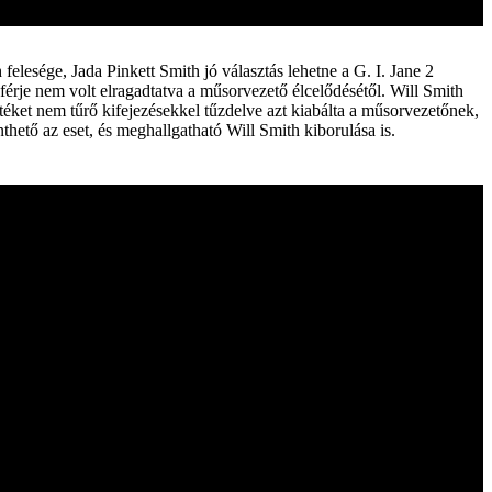
lesége, Jada Pinkett Smith jó választás lehetne a G. I. Jane 2
 férje nem volt elragadtatva a műsorvezető élcelődésétől. Will Smith
téket nem tűrő kifejezésekkel tűzdelve azt kiabálta a műsorvezetőnek,
thető az eset, és meghallgatható Will Smith kiborulása is.