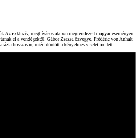
adót. Az exkluzív, meghívásos alapon megrendezett magyar eseményen
 várnak el a vendégektől. Gábor Zsazsa özvegye, Frédéric von Anhalt
rázta hosszasan, miért döntött a kényelmes viselet mellett.