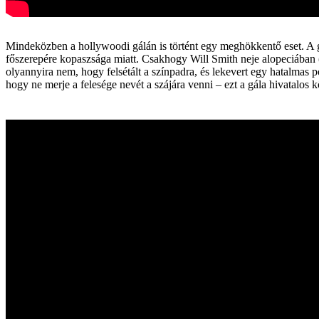
Mindeközben a hollywoodi gálán is történt egy meghökkentő eset. A gá
főszerepére kopaszsága miatt. Csakhogy Will Smith neje alopeciában (fo
olyannyira nem, hogy felsétált a színpadra, és lekevert egy hatalmas
hogy ne merje a felesége nevét a szájára venni – ezt a gála hivatalos