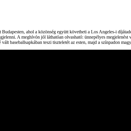
 Budapesten, ahol a közönség együtt követheti a Los Angeles-i díját
egjelenni. A meghívón jól láthatóan olvasható: ünnepélyes megjelenést
ált baseballsapkában teszi tiszteletét az esten, majd a színpadon magya