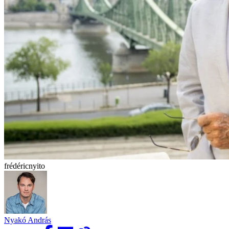
frédéricnyito
Nyakó András