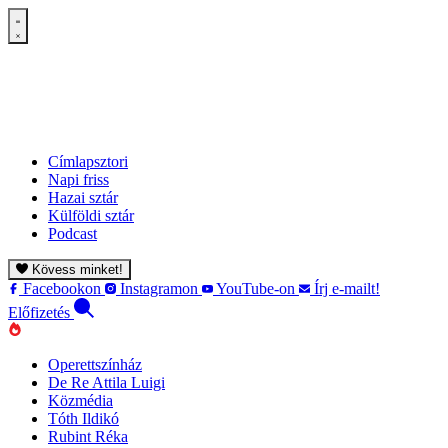
Címlapsztori
Napi friss
Hazai sztár
Külföldi sztár
Podcast
Kövess minket!
Facebookon
Instagramon
YouTube-on
Írj e-mailt!
Előfizetés
Operettszínház
De Re Attila Luigi
Közmédia
Tóth Ildikó
Rubint Réka