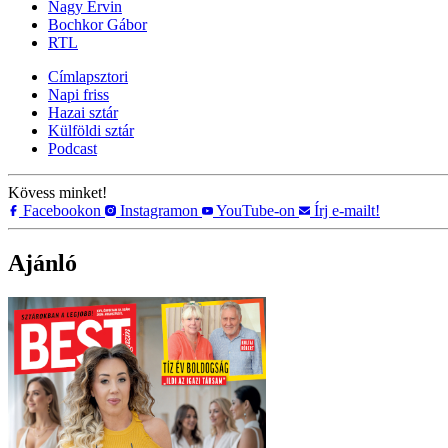
Nagy Ervin
Bochkor Gábor
RTL
Címlapsztori
Napi friss
Hazai sztár
Külföldi sztár
Podcast
Kövess minket!
Facebookon
Instagramon
YouTube-on
Írj e-mailt!
Ajánló