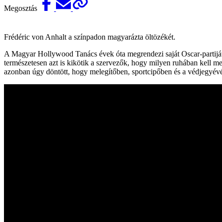
Megosztás
Frédéric von Anhalt a színpadon magyarázta öltözékét.
A Magyar Hollywood Tanács évek óta megrendezi saját Oscar-partiját
természetesen azt is kikötik a szervezők, hogy milyen ruhában kell m
azonban úgy döntött, hogy melegítőben, sportcipőben és a védjegyévé v