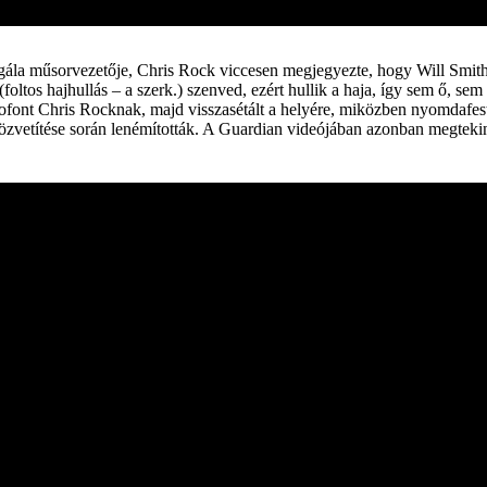
la műsorvezetője, Chris Rock viccesen megjegyezte, hogy Will Smith fe
ltos hajhullás – a szerk.) szenved, ezért hullik a haja, így sem ő, sem
 pofont Chris Rocknak, majd visszasétált a helyére, miközben nyomdafes
 közvetítése során lenémították. A Guardian videójában azonban megtekin