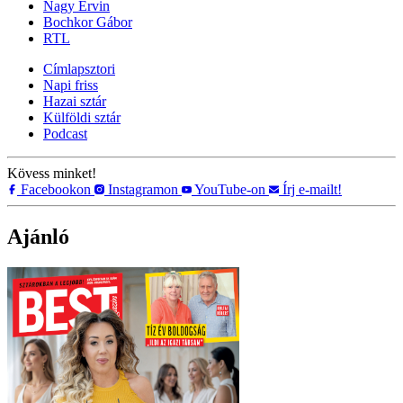
Nagy Ervin
Bochkor Gábor
RTL
Címlapsztori
Napi friss
Hazai sztár
Külföldi sztár
Podcast
Kövess minket!
Facebookon
Instagramon
YouTube-on
Írj e-mailt!
Ajánló