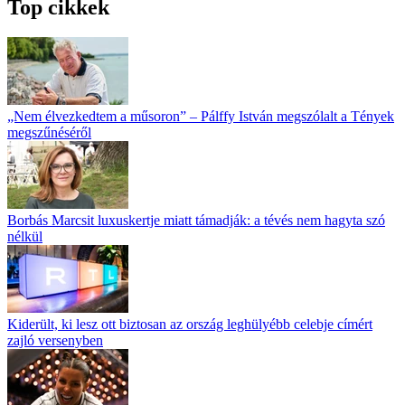
Top cikkek
„Nem élvezkedtem a műsoron” – Pálffy István megszólalt a Tények
megszűnéséről
Borbás Marcsit luxuskertje miatt támadják: a tévés nem hagyta szó
nélkül
Kiderült, ki lesz ott biztosan az ország leghülyébb celebje címért
zajló versenyben