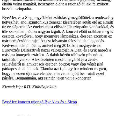
eltolta volna magától, hosszasan ölelte a rajongóját, aki felszökött
hozzá a színpadra.
ByeAlex és a Slepp egyébként zsúfolásig megtöltötték a rendezvény
helyszínét, ahol szimfonikus zenekar kíséretében adták elő az elmúlt
tíz év slágereit. Az énekes most először állt színpadra vonósokkal, és
tőle szokatlan módon nagyon izgult. A koncert előtti órákban meg is
osztotta követőivel, hogy mennyire lámpalázas, élesben azonban ez
már nem érződött rajta. Az est folyamán felcsendült a legendás
Kedvesem című nóta is, amivel még 2013-ban megnyerte az
Eurovíziós Dalfesztivál hazai válogatóját, A Dalt, és egyik napról a
másikra ünnepelt sztár lett. A dalok között többször pihenőt is
tartottak, ilyenkor Alex őszintén mesélt magáról és a zenék
születéséről is, amiket sok esetben boldog vagy épp végét járó
párkapcsolatai ihlettek. Elárulta azt is, hogy bár mindent megtett,
hogy ne essen újra szerelembe, a terve nem jött be – utalt ezzel
párjára, Benjaminára, aki szintén jelen volt a koncerten.
Kiemelt kép: RTL Klub/Sajtóklub
ByeAlex
koncert
rajongó
ByeAlex és a Slepp