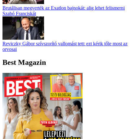
Brutálisan megverték az Exatlon bajnokát: alig lehet felismerni
Szabó Franciskát
Reviczky Gábor szívszorító vallomást tett: ezt kérik tőle most az
orvosai
Best Magazin