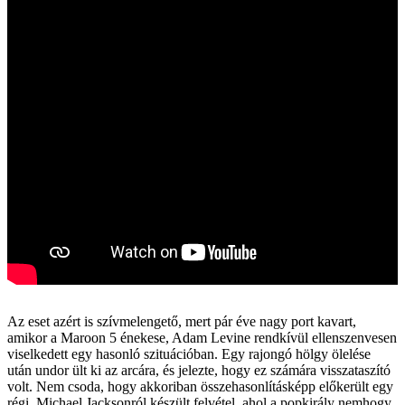
Az eset azért is szívmelengető, mert pár éve nagy port kavart,
amikor a Maroon 5 énekese, Adam Levine rendkívül ellenszenvesen
viselkedett egy hasonló szituációban. Egy rajongó hölgy ölelése
után undor ült ki az arcára, és jelezte, hogy ez számára visszataszító
volt. Nem csoda, hogy akkoriban összehasonlításképp előkerült egy
régi, Michael Jacksonról készült felvétel, ahol a popkirály nemhogy