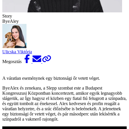
Story
ByeAley
Ulicska Viktória
Megosztás
A váratlan eseménynek egy biztonsági őr vetett véget.
ByeAlex és zenekara, a Slepp szombat este a Budapest
Kongresszusi Központban koncertezett, amikor egyik legnagyobb
slágerük, az Így hagysz el közben egy fiatal fiú felugrott a színpadra,
és együtt tombolt az énekessel. Alex kedvesen és profin reagált a
váratlan helyzetre, és a srác élőzésébe is beleénekelt. A jelenetnek
egy biztonsági őr vetett véget, és pár másodperc után lekísérték a
színpadról a vakmerő rajongót.