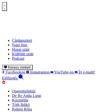
Címlapsztori
Napi friss
Hazai sztár
Külföldi sztár
Podcast
Kövess minket!
Facebookon
Instagramon
YouTube-on
Írj e-mailt!
Előfizetés
Operettszínház
De Re Attila Luigi
Közmédia
Tóth Ildikó
Rubint Réka