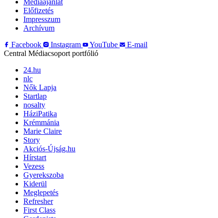
Médiaajánlat
Előfizetés
Impresszum
Archívum
Facebook
Instagram
YouTube
E-mail
Central Médiacsoport portfólió
24.hu
nlc
Nők Lapja
Startlap
nosalty
HáziPatika
Krémmánia
Marie Claire
Story
Akciós-Újság.hu
Hírstart
Vezess
Gyerekszoba
Kiderül
Meglepetés
Refresher
First Class