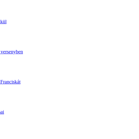
lkül
ó versenyben
 Franciskát
sai