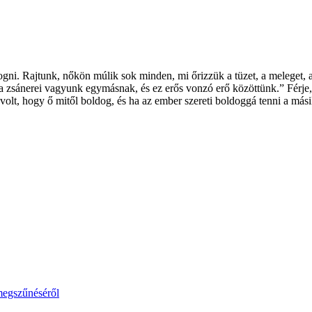
rogni. Rajtunk, nőkön múlik sok minden, mi őrizzük a tüzet, a meleget, 
 zsánerei vagyunk egymásnak, és ez erős vonzó erő közöttünk.” Férje, L
volt, hogy ő mitől boldog, és ha az ember szereti boldoggá tenni a mási
megszűnéséről