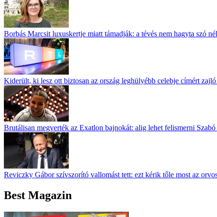
Borbás Marcsit luxuskertje miatt támadják: a tévés nem hagyta szó né
Kiderült, ki lesz ott biztosan az ország leghülyébb celebje címért zajl
Brutálisan megverték az Exatlon bajnokát: alig lehet felismerni Szabó
Reviczky Gábor szívszorító vallomást tett: ezt kérik tőle most az orvo
Best Magazin