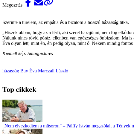
Megosztás
Szerinte a türelem, az empátia és a bizalom a hosszú házasság titka.
„Hiszek abban, hogy az a férfi, aki szeret hazajönni, nem fog elkódo
Nálunk nincs rövid póráz, ellenben van egészséges önbizalom. Ma is a
Éva olyan lett, mint én, én pedig olyan, mint ő. Nekem mindig fontos 
Kiemelt kép: Smagpictures
házasság
Bay Éva
Marczali László
Top cikkek
„Nem élvezkedtem a műsoron” – Pálffy István megszólalt a Tények 