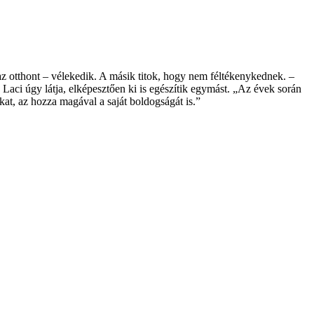
az otthont – vélekedik. A másik titok, hogy nem féltékenykednek. –
aci úgy látja, elképesztően ki is egészítik egymást. „Az évek során
kat, az hozza magával a saját boldogságát is.”