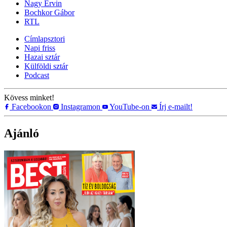
Nagy Ervin
Bochkor Gábor
RTL
Címlapsztori
Napi friss
Hazai sztár
Külföldi sztár
Podcast
Kövess minket!
Facebookon
Instagramon
YouTube-on
Írj e-mailt!
Ajánló