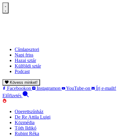
Címlapsztori
Napi friss
Hazai sztár
Külföldi sztár
Podcast
Kövess minket!
Facebookon
Instagramon
YouTube-on
Írj e-mailt!
Előfizetés
Operettszínház
De Re Attila Luigi
Közmédia
Tóth Ildikó
Rubint Réka