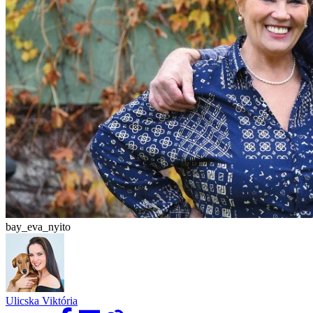
bay_eva_nyito
Ulicska Viktória