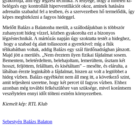
gyakorolja, ami egy légzési technika. A lényege, hogy a hirtelen ki-
belégzés egy kontrollált hiperventillációt okoz, aminek hatására
adrenalin szabadul fel a testben, és a szervezetben hő termelődik, így
képes megbirkózni a fagyos hideggel.
Mielőtt Balázs a Balatonba merült, a szállodájukban is többször
zuhanyzott hideg vízzel, közben gyakorolta ezt a bizonyos
légzéstechnikát. A mártózás napján úgy szoktatta testét a hideghez,
hogy a szabad ég alatt tollasozott a gyerekivel: míg a fiúk
télikabátban voltak, addig Balázs egy szál fürdőnadrágban játszott.
Majd jött a merülés. „Nem éreztem ilyen fizikai fájdalmat sosem.
Bementem, beletérdeltem, belehajoltam, lemerültem, úsztam két
hosszt, feljöttem, felálltam, és kisétáltam” – mesélte, és elárulta, a
lábában érezte leginkább a fájdalmat, hiszen az volt a legtöbbet a
hideg vízben. Balázs egyébként nem áll meg itt, a következő szint,
amit teljesíteni szeretne, hogy két percet ül fagyos vízben. Ehhez
azonban még további felkészülésre van szüksége, mivel korántsem
veszélytelen ennyi időt tölteni extrém környezetben.
Kiemelt kép: RTL Klub
Sebestyén Balázs
Balaton