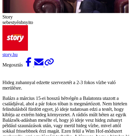
Story
sebestyénbnyito
story.hu
Megosztás
Hideg zuhannyal edzette szervezetét a 2-3 fokos vízbe való
merülésre.
Balázs a március 15-ei hosszú hétvégén a Balatonra utazott a
családjával, ahol a pár fokos tóban is megmártózott. Nem hirtelen
felindulásból fürdött egyet, jó ideje tudatosan edzi a testét, hogy
kibírja az extrém hideg környezetet. A rádiós múlt héten az egyik
Balázsék-adásban mesélte el, hogy jó ideje vesz hideg zuhanyt
például szaunázások után, vagy merül hideg vízbe, mivel attól
sokkal frissebbnek érzi magát. Ezen felül a Wim Hof-módszert