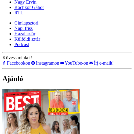
Nagy Ervin
Bochkor Gábor
RTL
Címlapsztori
Napi friss
Hazai sztár
Külföldi sztár
Podcast
Kövess minket!
Facebookon
Instagramon
YouTube-on
Írj e-mailt!
Ajánló