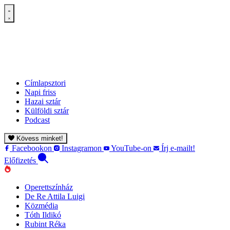
Címlapsztori
Napi friss
Hazai sztár
Külföldi sztár
Podcast
Kövess minket!
Facebookon
Instagramon
YouTube-on
Írj e-mailt!
Előfizetés
Operettszínház
De Re Attila Luigi
Közmédia
Tóth Ildikó
Rubint Réka