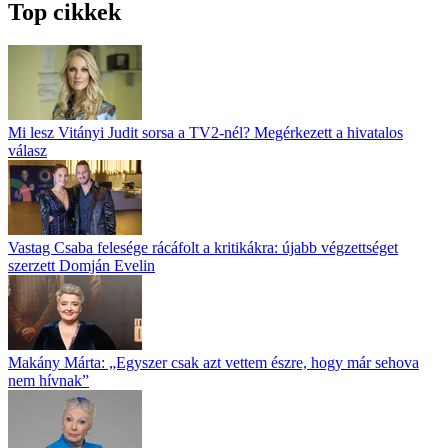
Top cikkek
Mi lesz Vitányi Judit sorsa a TV2-nél? Megérkezett a hivatalos
válasz
Vastag Csaba felesége rácáfolt a kritikákra: újabb végzettséget
szerzett Domján Evelin
Makány Márta: „Egyszer csak azt vettem észre, hogy már sehova
nem hívnak”