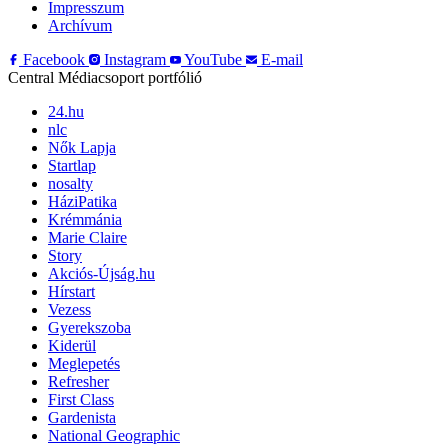
Impresszum
Archívum
Facebook
Instagram
YouTube
E-mail
Central Médiacsoport portfólió
24.hu
nlc
Nők Lapja
Startlap
nosalty
HáziPatika
Krémmánia
Marie Claire
Story
Akciós-Újság.hu
Hírstart
Vezess
Gyerekszoba
Kiderül
Meglepetés
Refresher
First Class
Gardenista
National Geographic