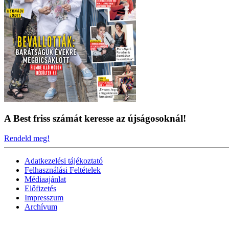
A Best friss számát keresse az újságosoknál!
Rendeld meg!
Adatkezelési tájékoztató
Felhasználási Feltételek
Médiaajánlat
Előfizetés
Impresszum
Archívum