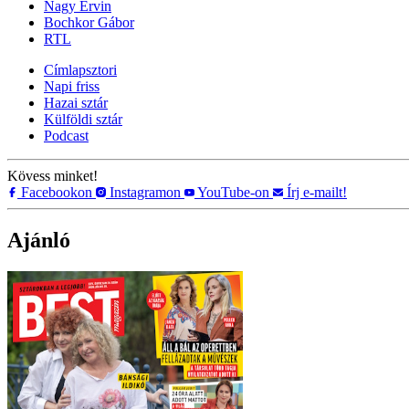
Nagy Ervin
Bochkor Gábor
RTL
Címlapsztori
Napi friss
Hazai sztár
Külföldi sztár
Podcast
Kövess minket!
Facebookon
Instagramon
YouTube-on
Írj e-mailt!
Ajánló