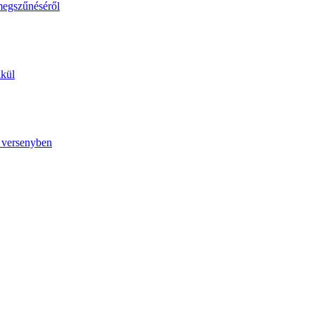
megszűnéséről
lkül
ó versenyben