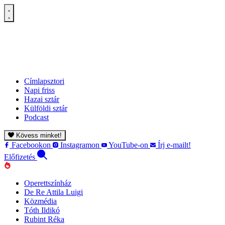
Címlapsztori
Napi friss
Hazai sztár
Külföldi sztár
Podcast
Kövess minket!
Facebookon
Instagramon
YouTube-on
Írj e-mailt!
Előfizetés
Operettszínház
De Re Attila Luigi
Közmédia
Tóth Ildikó
Rubint Réka