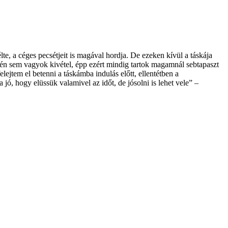
e, a céges pecsétjeit is magával hordja. De ezeken kívül a táskája
ól én sem vagyok kivétel, épp ezért mindig tartok magamnál sebtapaszt
jtem el betenni a táskámba indulás előtt, ellentétben a
ó, hogy elüssük valamivel az időt, de jósolni is lehet vele” –