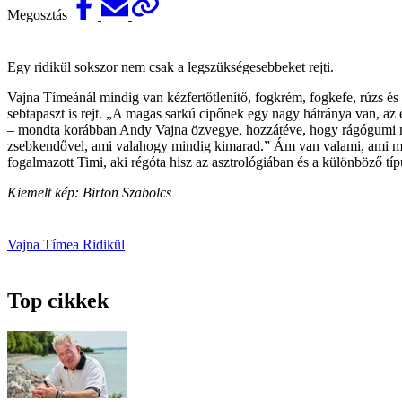
Megosztás
Egy ridikül sokszor nem csak a legszükségesebbeket rejti.
Vajna Tímeánál mindig van kézfertőtlenítő, fogkrém, fogkefe, rúzs és 
sebtapaszt is rejt. „A magas sarkú cipőnek egy nagy hátránya van, az e
– mondta korábban Andy Vajna özvegye, hozzátéve, hogy rágógumi nélk
zsebkendővel, ami valahogy mindig kimarad.” Ám van valami, ami mindi
fogalmazott Timi, aki régóta hisz az asztrológiában és a különböző típ
Kiemelt kép: Birton Szabolcs
Vajna Tímea
Ridikül
Top cikkek