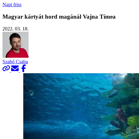
Napi friss
Magyar kártyát hord magánál Vajna Tímea
2022. 03. 18.
Szabó Csaba