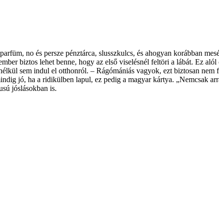
parfüm, no és persze pénztárca, slusszkulcs, és ahogyan korábban mesélt
mber biztos lehet benne, hogy az első viselésnél feltöri a lábát. Ez al
ül sem indul el otthonról. – Rágómániás vagyok, ezt biztosan nem fele
g jó, ha a ridikülben lapul, ez pedig a magyar kártya. „Nemcsak arra j
usú jóslásokban is.