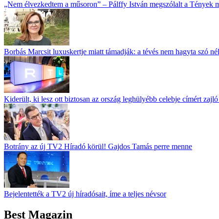
„Nem élvezkedtem a műsoron” – Pálffy István megszólalt a Tények 
Borbás Marcsit luxuskertje miatt támadják: a tévés nem hagyta szó né
Kiderült, ki lesz ott biztosan az ország leghülyébb celebje címért zajl
Botrány az új TV2 Híradó körül! Gajdos Tamás perre menne
Bejelentették a TV2 új híradósait, íme a teljes névsor
Best Magazin