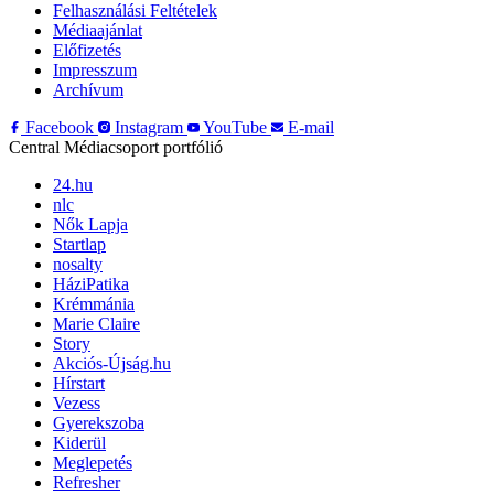
Felhasználási Feltételek
Médiaajánlat
Előfizetés
Impresszum
Archívum
Facebook
Instagram
YouTube
E-mail
Central Médiacsoport portfólió
24.hu
nlc
Nők Lapja
Startlap
nosalty
HáziPatika
Krémmánia
Marie Claire
Story
Akciós-Újság.hu
Hírstart
Vezess
Gyerekszoba
Kiderül
Meglepetés
Refresher