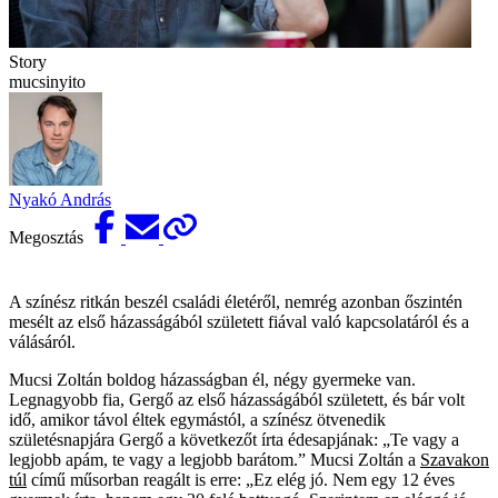
Story
mucsinyito
Nyakó András
Megosztás
A színész ritkán beszél családi életéről, nemrég azonban őszintén
mesélt az első házasságából született fiával való kapcsolatáról és a
válásáról.
Mucsi Zoltán boldog házasságban él, négy gyermeke van.
Legnagyobb fia, Gergő az első házasságából született, és bár volt
idő, amikor távol éltek egymástól, a színész ötvenedik
születésnapjára Gergő a következőt írta édesapjának: „Te vagy a
legjobb apám, te vagy a legjobb barátom.” Mucsi Zoltán a
Szavakon
túl
című műsorban reagált is erre: „Ez elég jó. Nem egy 12 éves