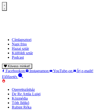
Címlapsztori
Napi friss
Hazai sztár
Külföldi sztár
Podcast
Kövess minket!
Facebookon
Instagramon
YouTube-on
Írj e-mailt!
Előfizetés
Operettszínház
De Re Attila Luigi
Közmédia
Tóth Ildikó
Rubint Réka