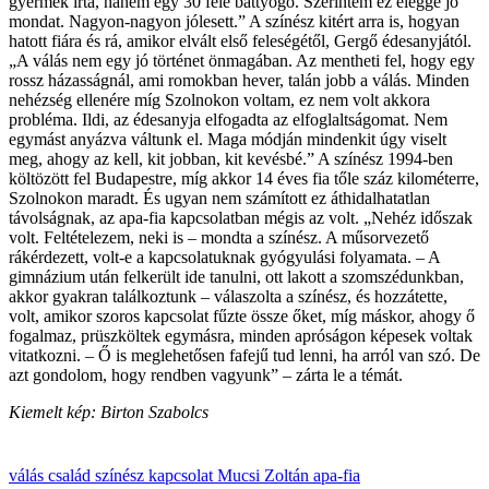
gyermek írta, hanem egy 30 felé battyogó. Szerintem ez eléggé jó
mondat. Nagyon-nagyon jólesett.” A színész kitért arra is, hogyan
hatott fiára és rá, amikor elvált első feleségétől, Gergő édesanyjától.
„A válás nem egy jó történet önmagában. Az mentheti fel, hogy egy
rossz házasságnál, ami romokban hever, talán jobb a válás. Minden
nehézség ellenére míg Szolnokon voltam, ez nem volt akkora
probléma. Ildi, az édesanyja elfogadta az elfoglaltságomat. Nem
egymást anyázva váltunk el. Maga módján mindenkit úgy viselt
meg, ahogy az kell, kit jobban, kit kevésbé.” A színész 1994-ben
költözött fel Budapestre, míg akkor 14 éves fia tőle száz kilométerre,
Szolnokon maradt. És ugyan nem számított ez áthidalhatatlan
távolságnak, az apa-fia kapcsolatban mégis az volt. „Nehéz időszak
volt. Feltételezem, neki is – mondta a színész. A műsorvezető
rákérdezett, volt-e a kapcsolatuknak gyógyulási folyamata. – A
gimnázium után felkerült ide tanulni, ott lakott a szomszédunkban,
akkor gyakran találkoztunk – válaszolta a színész, és hozzátette,
volt, amikor szoros kapcsolat fűzte össze őket, míg máskor, ahogy ő
fogalmaz, prüszköltek egymásra, minden apróságon képesek voltak
vitatkozni. – Ő is meglehetősen fafejű tud lenni, ha arról van szó. De
azt gondolom, hogy rendben vagyunk” – zárta le a témát.
Kiemelt kép: Birton Szabolcs
válás
család
színész
kapcsolat
Mucsi Zoltán
apa-fia