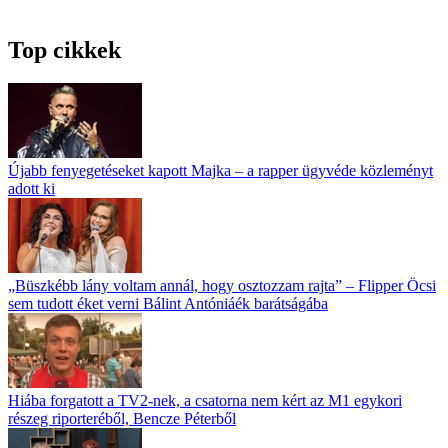
Top cikkek
Újabb fenyegetéseket kapott Majka – a rapper ügyvéde közleményt
adott ki
„Büszkébb lány voltam annál, hogy osztozzam rajta” – Flipper Öcsi
sem tudott éket verni Bálint Antóniáék barátságába
Hiába forgatott a TV2-nek, a csatorna nem kért az M1 egykori
részeg riporteréből, Bencze Péterből