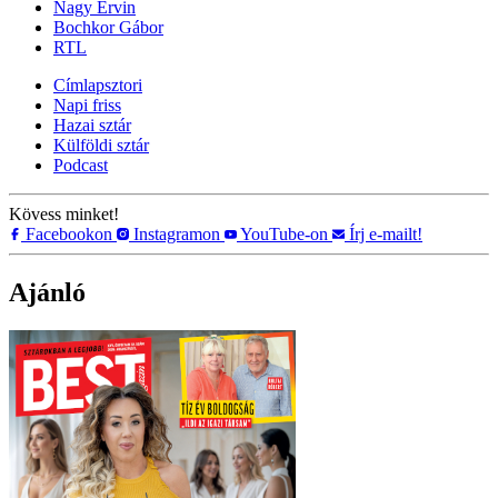
Nagy Ervin
Bochkor Gábor
RTL
Címlapsztori
Napi friss
Hazai sztár
Külföldi sztár
Podcast
Kövess minket!
Facebookon
Instagramon
YouTube-on
Írj e-mailt!
Ajánló