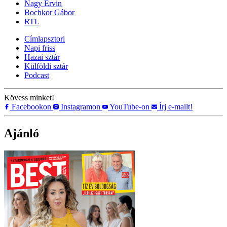
Nagy Ervin
Bochkor Gábor
RTL
Címlapsztori
Napi friss
Hazai sztár
Külföldi sztár
Podcast
Kövess minket!
Facebookon
Instagramon
YouTube-on
Írj e-mailt!
Ajánló