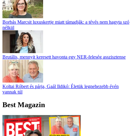
Borbás Marcsit luxuskertje miatt támadják: a tévés nem hagyta szó
nélkül
Brutális, mennyit keresett havonta egy NER-feleség asszisztense
Koltai Róbert és párja, Gaál Ildikó: Életük legnehezebb évén
vannak túl
Best Magazin