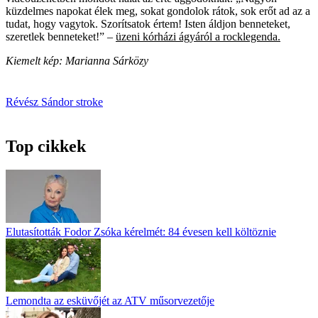
küzdelmes napokat élek meg, sokat gondolok rátok, sok erőt ad az a
tudat, hogy vagytok. Szorítsatok értem! Isten áldjon benneteket,
szeretlek benneteket!” –
üzeni kórházi ágyáról a rocklegenda.
Kiemelt kép: Marianna Sárközy
Révész Sándor
stroke
Top cikkek
Elutasították Fodor Zsóka kérelmét: 84 évesen kell költöznie
Lemondta az esküvőjét az ATV műsorvezetője