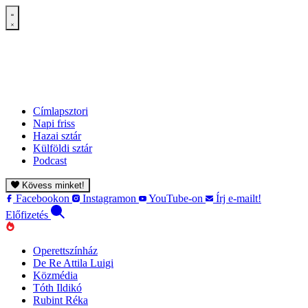
Címlapsztori
Napi friss
Hazai sztár
Külföldi sztár
Podcast
Kövess minket!
Facebookon
Instagramon
YouTube-on
Írj e-mailt!
Előfizetés
Operettszínház
De Re Attila Luigi
Közmédia
Tóth Ildikó
Rubint Réka