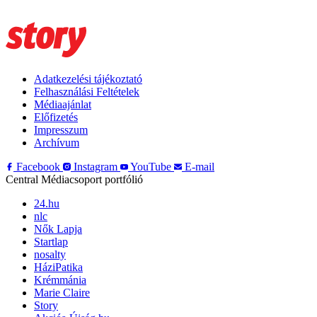
Adatkezelési tájékoztató
Felhasználási Feltételek
Médiaajánlat
Előfizetés
Impresszum
Archívum
Facebook
Instagram
YouTube
E-mail
Central Médiacsoport portfólió
24.hu
nlc
Nők Lapja
Startlap
nosalty
HáziPatika
Krémmánia
Marie Claire
Story