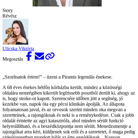
Story
Révész
Ulicska Viktória
Megosztás
„Szorítsatok értem!” – üzeni a Piramis legendás énekese.
A 68 éves énekes hétfőn kórházba került, mindez a közösségi
oldalára nemrégiben kikerült legfrissebb posztból derült ki, ahogy az
is, hogy stroke-ot kapott. Szerencsére időben jött a segítség, jó
kezekbe van, napok óta egy pécsi klinikán ápolják. Az állapota
folyamatosan javul, és az orvosok szerint minden oka megvan a
szeretteinek, a rajongóknak és neki is a reménykedésre. Csak a jobb
oldalát érintette az agyi katasztrófa, ahol minden sérült funkció
helyreállítható, és a beszédközpontja nem sérült. Menedzsmentje a
rajongókat arra kéri, küldjenek sok erőt és a szeretetet, ő maga pedig
videóüzenetben mondott hálát az érte aggódóknak. „Nagyon