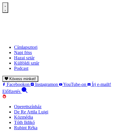
Címlapsztori
Napi friss
Hazai sztár
Külföldi sztár
Podcast
Kövess minket!
Facebookon
Instagramon
YouTube-on
Írj e-mailt!
Előfizetés
Operettszínház
De Re Attila Luigi
Közmédia
Tóth Ildikó
Rubint Réka