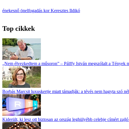
énekesnő
önelfogadás
kor
Keresztes Ildikó
Top cikkek
„Nem élvezkedtem a műsoron” – Pálffy István megszólalt a Tények 
Borbás Marcsit luxuskertje miatt támadják: a tévés nem hagyta szó né
Kiderült, ki lesz ott biztosan az ország leghülyébb celebje címért zajl