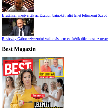
Brutálisan megverték az Exatlon bajnokát: alig lehet felismerni Szabó
Reviczky Gábor szívszorító vallomást tett: ezt kérik tőle most az orvo
Best Magazin