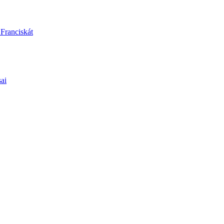
 Franciskát
sai