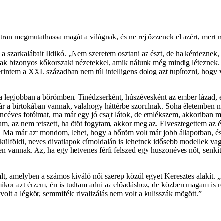
tran megmutathassa magát a világnak, és ne rejtőzzenek el azért, mert 
 és a szarkalábait Ildikó. „Nem szeretem osztani az észt, de ha kérdezne
ak bizonyos kőkorszaki nézetekkel, amik nálunk még mindig léteznek. M
erintem a XXI. században nem túl intelligens dolog azt tupírozni, hogy 
legjobban a bőrömben. Tinédzserként, húszévesként az ember lázad, ez 
 már a birtokában vannak, valahogy háttérbe szorulnak. Soha életembe
éves fotóimat, ma már egy jó csajt látok, de emlékszem, akkoriban m
tam, az nem tetszett, ha ötöt fogytam, akkor meg az. Elvesztegettem az
. Ma már azt mondom, lehet, hogy a bőröm volt már jobb állapotban, é
 a külföldi, neves divatlapok címoldalán is lehetnek idősebb modellek 
n vannak. Az, ha egy hetvenes férfi felszed egy huszonéves nőt, senkit s
t, amelyben a számos kiváló női szerep közül egyet Keresztes alakít.
ikor azt érzem, én is tudtam adni az előadáshoz, de közben magam is re
volt a légkör, semmiféle rivalizálás nem volt a kulisszák mögött.”