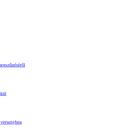
megszűnéséről
lkül
ó versenyben