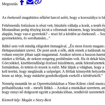
Megosztás
Az énekesnő magabiztos nőként harcol azért, hogy a korosztálya is bá
Fehérneműs fotózáson is részt vett, büszkén vállalja a korát, a testét
Mostanában pedig tényleg kicsit a célomnak tekintem, hogy leszámolj
alapján, hogy van-e gyerekük? – teszi fel a kérdést az énekesnő. – Sz
gyermektelen, és sorolhatnám...”
Ildikó sem volt mindig elégedett önmagával. „Én most érzem magam a 
élettapasztalatot szerez. De pont azok a nők, akik ennek a tudásnak
voltam ennyire jóban saját magammal. Amikor nézem a huszon-harminc
minket a férfiak, de nekem rengeteg problémám volt. Ha öt dekát híz
Görcsökkel, kisebbrendűségi érzéssel küzdöttem, amik felemésztettek
formámban, és tettem és teszek is ezért. Már látjuk a világban, hogy
kell terelni, hogy meglássák a szépséget. A férfiak könnyebb helyzetbe
lenne az ideje, hogy másként gondolkodjunk ezekről a kérdésekről.”
Nemrég mutatták be az Operettszínházban a Nine-Kilenc című musical
próbaidőszaka volt – meséli Ildikó. – Azokat a munkákat szeretem, am
hogy ennyi nő dolgozott együtt a produkcióban, rendkívül szeretetteli 
Kiemelt kép: Magán x Story-Best