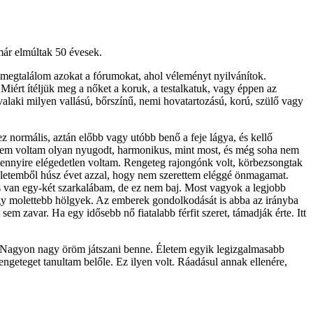
már elmúltak 50 évesek.
k, megtalálom azokat a fórumokat, ahol véleményt nyilvánítok.
iért ítéljük meg a nőket a koruk, a testalkatuk, vagy éppen az
valaki milyen vallású, bőrszínű, nemi hovatartozású, korú, szülő vagy
normális, aztán előbb vagy utóbb benő a feje lágya, és kellő
n nem voltam olyan nyugodt, harmonikus, mint most, és még soha nem
ennyire elégedetlen voltam. Rengeteg rajongónk volt, körbezsongtak
 életemből húsz évet azzal, hogy nem szerettem eléggé önmagamat.
s van egy-két szarkalábam, de ez nem baj. Most vagyok a legjobb
vagy molettebb hölgyek. Az emberek gondolkodását is abba az irányba
em zavar. Ha egy idősebb nő fiatalabb férfit szeret, támadják érte. Itt
 „Nagyon nagy öröm játszani benne. Életem egyik legizgalmasabb
ngeteget tanultam belőle. Ez ilyen volt. Ráadásul annak ellenére,