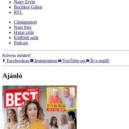
Nagy Ervin
Bochkor Gábor
RTL
Címlapsztori
Napi friss
Hazai sztár
Külföldi sztár
Podcast
Kövess minket!
Facebookon
Instagramon
YouTube-on
Írj e-mailt!
Ajánló