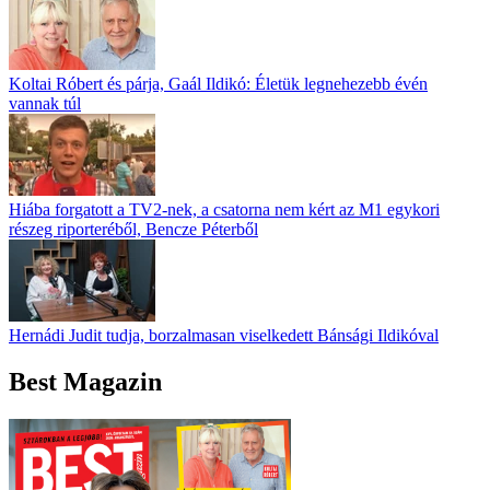
Koltai Róbert és párja, Gaál Ildikó: Életük legnehezebb évén
vannak túl
Hiába forgatott a TV2-nek, a csatorna nem kért az M1 egykori
részeg riporteréből, Bencze Péterből
Hernádi Judit tudja, borzalmasan viselkedett Bánsági Ildikóval
Best Magazin