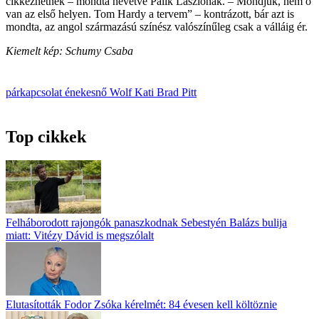
cikkezhetnek – mondta nevetve Palik Lászlónak. – Mondjuk, nem ő
van az első helyen. Tom Hardy a tervem” – kontrázott, bár azt is
mondta, az angol származású színész valószínűleg csak a válláig ér.
Kiemelt kép: Schumy Csaba
párkapcsolat
énekesnő
Wolf Kati
Brad Pitt
Top cikkek
Felháborodott rajongók panaszkodnak Sebestyén Balázs bulija
miatt: Vitézy Dávid is megszólalt
Elutasították Fodor Zsóka kérelmét: 84 évesen kell költöznie