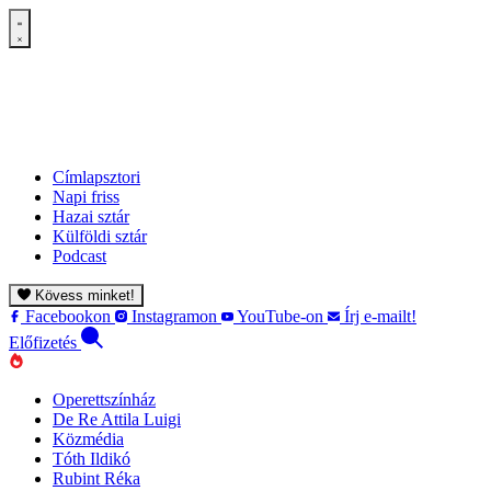
Címlapsztori
Napi friss
Hazai sztár
Külföldi sztár
Podcast
Kövess minket!
Facebookon
Instagramon
YouTube-on
Írj e-mailt!
Előfizetés
Operettszínház
De Re Attila Luigi
Közmédia
Tóth Ildikó
Rubint Réka