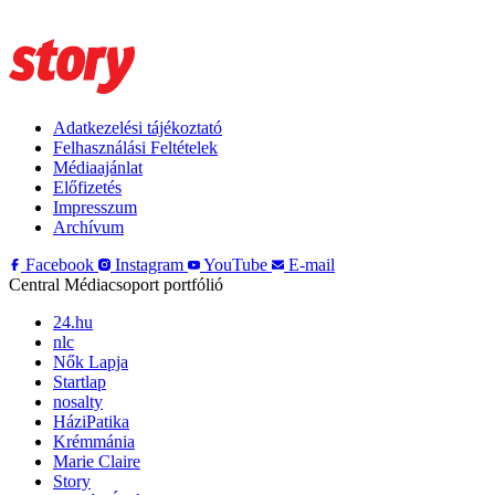
Adatkezelési tájékoztató
Felhasználási Feltételek
Médiaajánlat
Előfizetés
Impresszum
Archívum
Facebook
Instagram
YouTube
E-mail
Central Médiacsoport portfólió
24.hu
nlc
Nők Lapja
Startlap
nosalty
HáziPatika
Krémmánia
Marie Claire
Story