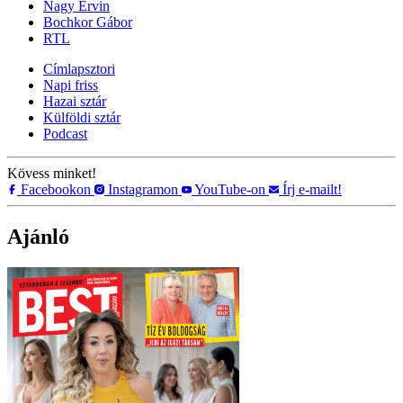
Nagy Ervin
Bochkor Gábor
RTL
Címlapsztori
Napi friss
Hazai sztár
Külföldi sztár
Podcast
Kövess minket!
Facebookon
Instagramon
YouTube-on
Írj e-mailt!
Ajánló