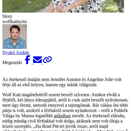
Story
wolfkatinyito
Nyakó András
Megosztás
Az énekesnő listáján nem Jennifer Aniston és Angeline Jolie volt
férje áll az első helyen, hanem egy másik világsztár.
Wolf Kati magánéletéről sosem beszél szívesen. Amikor elvált a
férjétől, két lánya édesapjától, arról is csak azért beszélt nyilvánosan,
mert úgy érezte, tartozik ennyivel a rajongóinak. Bár válása óta több
párja is volt, azokról a férfiakról sosem nyilatkozott – erről a Palikék
Világa by Manna legutóbbi
adásában
mesélt. Az énekesnő elárulta,
eddig mindig civil férfiakkal volt dolga, akiknek nem volt óhaja a
közös szereplés. „Ha Brad Pitt-tel jövök össze, arról majd