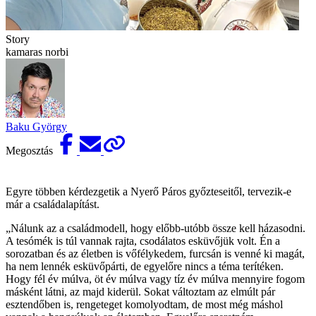
Story
kamaras norbi
Baku György
Megosztás
Egyre többen kérdezgetik a Nyerő Páros győzteseitől, tervezik-e
már a családalapítást.
„Nálunk az a családmodell, hogy előbb-utóbb össze kell házasodni.
A tesómék is túl vannak rajta, csodálatos esküvőjük volt. Én a
sorozatban és az életben is vőfélykedem, furcsán is venné ki magát,
ha nem lennék esküvőpárti, de egyelőre nincs a téma terítéken.
Hogy fél év múlva, öt év múlva vagy tíz év múlva mennyire fogom
másként látni, az majd kiderül. Sokat változtam az elmúlt pár
esztendőben is, rengeteget komolyodtam, de most még máshol