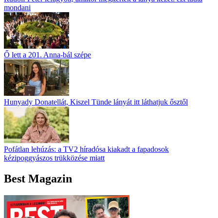
mondani
Ő lett a 201. Anna-bál szépe
Hunyady Donatellát, Kiszel Tünde lányát itt láthatjuk ősztől
Pofátlan lehúzás: a TV2 híradósa kiakadt a fapadosok
kézipoggyászos trükközése miatt
Best Magazin