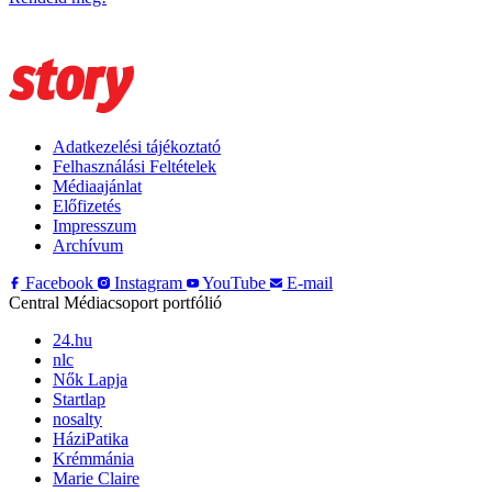
Adatkezelési tájékoztató
Felhasználási Feltételek
Médiaajánlat
Előfizetés
Impresszum
Archívum
Facebook
Instagram
YouTube
E-mail
Central Médiacsoport portfólió
24.hu
nlc
Nők Lapja
Startlap
nosalty
HáziPatika
Krémmánia
Marie Claire