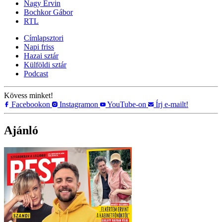
Nagy Ervin
Bochkor Gábor
RTL
Címlapsztori
Napi friss
Hazai sztár
Külföldi sztár
Podcast
Kövess minket!
Facebookon
Instagramon
YouTube-on
Írj e-mailt!
Ajánló