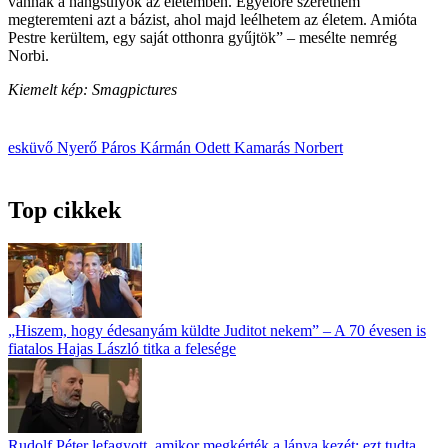
vannak a hangsúlyok az életemben. Egyelőre szeretném
megteremteni azt a bázist, ahol majd leélhetem az életem. Amióta
Pestre kerültem, egy saját otthonra gyűjtök” – mesélte nemrég
Norbi.
Kiemelt kép: Smagpictures
esküvő
Nyerő Páros
Kármán Odett
Kamarás Norbert
Top cikkek
„Hiszem, hogy édesanyám küldte Juditot nekem” – A 70 évesen is
fiatalos Hajas László titka a felesége
Rudolf Péter lefagyott, amikor megkérték a lánya kezét: ezt tudta