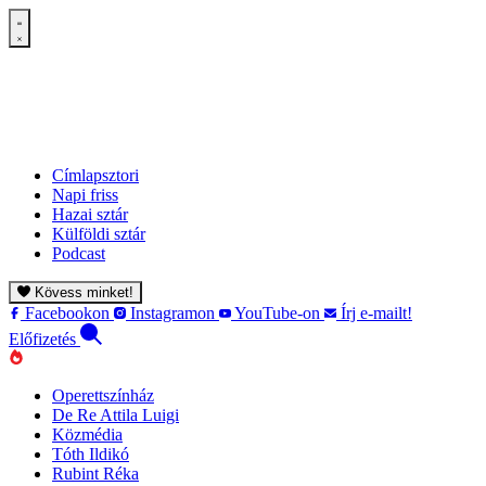
Címlapsztori
Napi friss
Hazai sztár
Külföldi sztár
Podcast
Kövess minket!
Facebookon
Instagramon
YouTube-on
Írj e-mailt!
Előfizetés
Operettszínház
De Re Attila Luigi
Közmédia
Tóth Ildikó
Rubint Réka