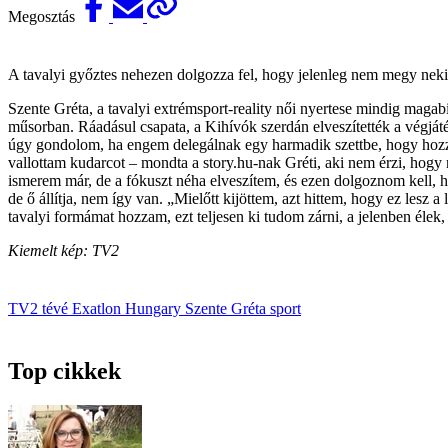
Megosztás
A tavalyi győztes nehezen dolgozza fel, hogy jelenleg nem megy neki o
Szente Gréta, a tavalyi extrémsport-reality női nyertese mindig magabi
műsorban. Ráadásul csapata, a Kihívók szerdán elveszítették a végj
úgy gondolom, ha engem delegálnak egy harmadik szettbe, hogy hozza
vallottam kudarcot – mondta a story.hu-nak Gréti, aki nem érzi, hogy
ismerem már, de a fókuszt néha elveszítem, és ezen dolgoznom kell, h
de ő állítja, nem így van. „Mielőtt kijöttem, azt hittem, hogy ez l
tavalyi formámat hozzam, ezt teljesen ki tudom zárni, a jelenben élek,
Kiemelt kép: TV2
TV2
tévé
Exatlon Hungary
Szente Gréta
sport
Top cikkek