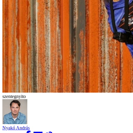
szentegnyito
Nyakó András