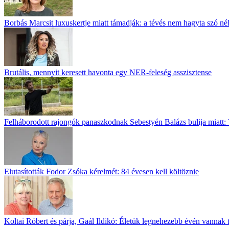
Borbás Marcsit luxuskertje miatt támadják: a tévés nem hagyta szó né
Brutális, mennyit keresett havonta egy NER-feleség asszisztense
Felháborodott rajongók panaszkodnak Sebestyén Balázs bulija miatt: 
Elutasították Fodor Zsóka kérelmét: 84 évesen kell költöznie
Koltai Róbert és párja, Gaál Ildikó: Életük legnehezebb évén vannak 