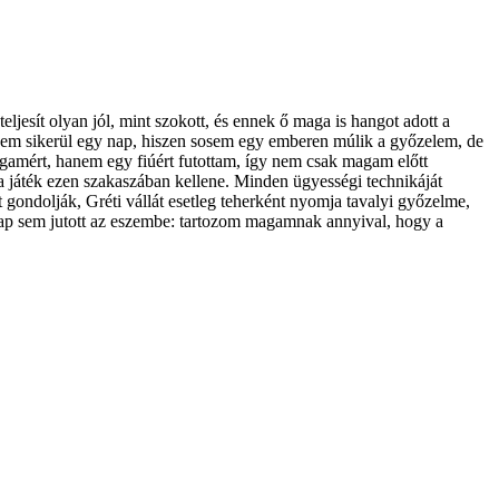
eljesít olyan jól, mint szokott, és ennek ő maga is hangot adott a
nem sikerül egy nap, hiszen sosem egy emberen múlik a győzelem, de
amért, hanem egy fiúért futottam, így nem csak magam előtt
 a játék ezen szakaszában kellene. Minden ügyességi technikáját
 gondolják, Gréti vállát esetleg teherként nyomja tavalyi győzelme,
 nap sem jutott az eszembe: tartozom magamnak annyival, hogy a