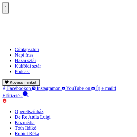
Címlapsztori
Napi friss
Hazai sztár
Külföldi sztár
Podcast
Kövess minket!
Facebookon
Instagramon
YouTube-on
Írj e-mailt!
Előfizetés
Operettszínház
De Re Attila Luigi
Közmédia
Tóth Ildikó
Rubint Réka