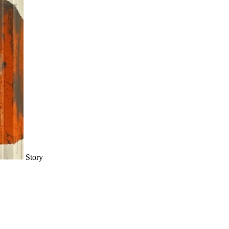
Story