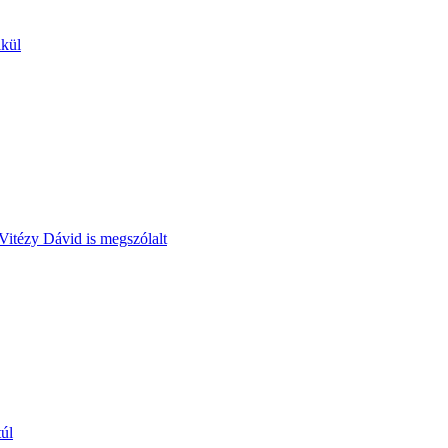
lkül
Vitézy Dávid is megszólalt
túl