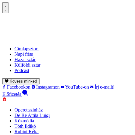
Címlapsztori
Napi friss
Hazai sztár
Külföldi sztár
Podcast
Kövess minket!
Facebookon
Instagramon
YouTube-on
Írj e-mailt!
Előfizetés
Operettszínház
De Re Attila Luigi
Közmédia
Tóth Ildikó
Rubint Réka