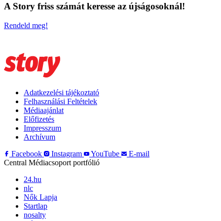
A Story friss számát keresse az újságosoknál!
Rendeld meg!
Adatkezelési tájékoztató
Felhasználási Feltételek
Médiaajánlat
Előfizetés
Impresszum
Archívum
Facebook
Instagram
YouTube
E-mail
Central Médiacsoport portfólió
24.hu
nlc
Nők Lapja
Startlap
nosalty