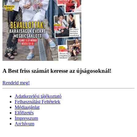
A Best friss számát keresse az újságosoknál!
Rendeld meg!
Adatkezelési tájékoztató
Felhasználási Feltételek
Médiaajánlat
Előfizetés
Impresszum
Archívum