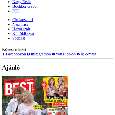
Nagy Ervin
Bochkor Gábor
RTL
Címlapsztori
Napi friss
Hazai sztár
Külföldi sztár
Podcast
Kövess minket!
Facebookon
Instagramon
YouTube-on
Írj e-mailt!
Ajánló