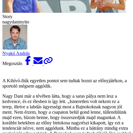
Story
nagydaninyito
Nyakó András
Megosztás
A Kihívó-fiúk egyetlen pontot sem tudtak hozni az előnyjátékon, a
sportoló mégsem aggódik.
Nagy Dani már a tévében látta, hogy a saras pálya nem lesz a
kedvence, és ez élesben is így lett. „Ismeretlen volt nekem ez a
terep, illetve a labdás ügyességi most a Bajnokoknak nagyon jól
ment. Nem érzem, hogy a csapaton belül gond lenne, túllendülünk
majd ezen, bízom benne, hogy összeszedjük majd magunkat. A
korábbi hetekben az előny birtokosa nagyrészt kikapott, így ezt a
tendenciát nézve, nem aggódunk. Mintha ez a hátrány mindig extra