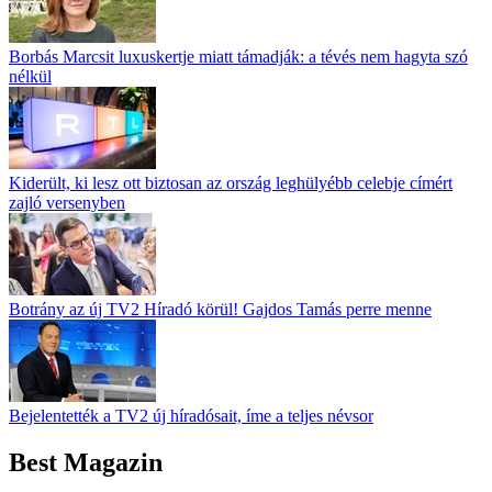
Borbás Marcsit luxuskertje miatt támadják: a tévés nem hagyta szó
nélkül
Kiderült, ki lesz ott biztosan az ország leghülyébb celebje címért
zajló versenyben
Botrány az új TV2 Híradó körül! Gajdos Tamás perre menne
Bejelentették a TV2 új híradósait, íme a teljes névsor
Best Magazin