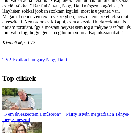
motivációt adna nekünk. A Bajnokok nem tudnak túl jól élni ezekkel
az előnyökkel.” Bár fiúhét van, Nagy Dani mégsem aggódik. „A
lányhéten sokkal jobban szoktam izgulni, most is ugyanez van.
Magamat nem érzem extra veszélyben, persze nem szeretnék senkit
elveszíteni. Nem szeretek kikapni, ezen a kezdeti kudarcok után is
tudtam fordítani, így a mostani helyzet sem fog a mélybe taszítani, és
motiválni fog, hogy igenis meg tudom verni a Bajnok-srácokat.”
Kiemelt kép: TV2
TV2
Exatlon Hungary
Nagy Dani
Top cikkek
„Nem élvezkedtem a műsoron” – Pálffy István megszólalt a Tények
megszűnéséről