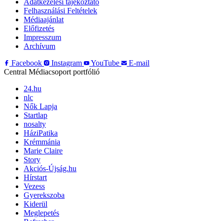
Adatkezelési tájékoztató
Felhasználási Feltételek
Médiaajánlat
Előfizetés
Impresszum
Archívum
Facebook
Instagram
YouTube
E-mail
Central Médiacsoport portfólió
24.hu
nlc
Nők Lapja
Startlap
nosalty
HáziPatika
Krémmánia
Marie Claire
Story
Akciós-Újság.hu
Hírstart
Vezess
Gyerekszoba
Kiderül
Meglepetés