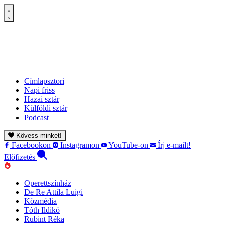
Címlapsztori
Napi friss
Hazai sztár
Külföldi sztár
Podcast
Kövess minket!
Facebookon
Instagramon
YouTube-on
Írj e-mailt!
Előfizetés
Operettszínház
De Re Attila Luigi
Közmédia
Tóth Ildikó
Rubint Réka