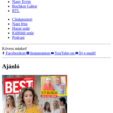
Nagy Ervin
Bochkor Gábor
RTL
Címlapsztori
Napi friss
Hazai sztár
Külföldi sztár
Podcast
Kövess minket!
Facebookon
Instagramon
YouTube-on
Írj e-mailt!
Ajánló