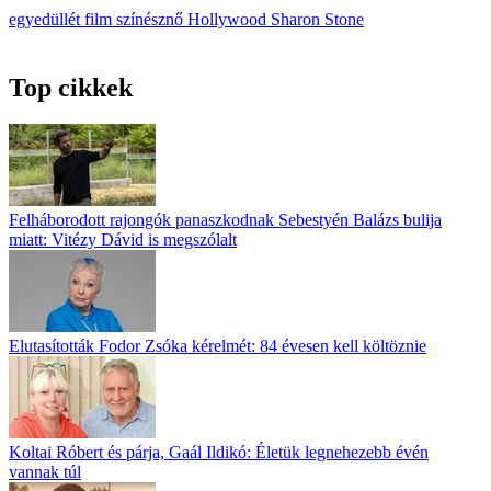
egyedüllét
film
színésznő
Hollywood
Sharon Stone
Top cikkek
Felháborodott rajongók panaszkodnak Sebestyén Balázs bulija
miatt: Vitézy Dávid is megszólalt
Elutasították Fodor Zsóka kérelmét: 84 évesen kell költöznie
Koltai Róbert és párja, Gaál Ildikó: Életük legnehezebb évén
vannak túl