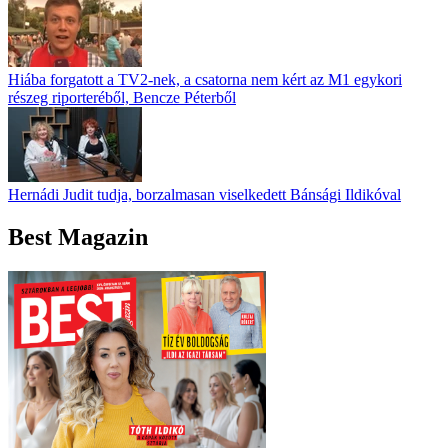
Hiába forgatott a TV2-nek, a csatorna nem kért az M1 egykori
részeg riporteréből, Bencze Péterből
Hernádi Judit tudja, borzalmasan viselkedett Bánsági Ildikóval
Best Magazin