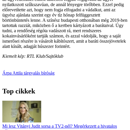
nyilatkozott szűkszavúan, de annál lényegre törőbben. Ezzel pedig
előrevetítette azt, hogy nem fogja elfogadni a vádalkut, ami az
ügyész ajánlata szerint egy év tíz hónap felfüggesztett
börtönbüntetés lenne. A színész budapesti otthonában még 2019-ben
tartottak razziát, miközben ő a kertben kártyázott a barátaival. Úgy
tudni, a rendőrség régóta vadászott rá, mert rendszeres
kokainvásárlóként tartják számon, és azzal vádolják, hogy a saját
ismerősei részére is vásárolt kábítószert, amit a baráti összejövetelek
alatt kínált, adagját húszezer forintért.
Kiemelt kép: RTL Klub/Sajtóklub
Árpa Attila
tárgyalás
bíróság
Top cikkek
Mi lesz Vitányi Judit sorsa a TV2-nél? Megérkezett a hivatalos