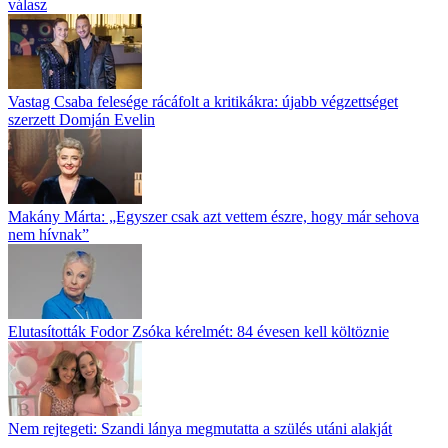
válasz
Vastag Csaba felesége rácáfolt a kritikákra: újabb végzettséget
szerzett Domján Evelin
Makány Márta: „Egyszer csak azt vettem észre, hogy már sehova
nem hívnak”
Elutasították Fodor Zsóka kérelmét: 84 évesen kell költöznie
Nem rejtegeti: Szandi lánya megmutatta a szülés utáni alakját