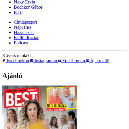
Nagy Ervin
Bochkor Gábor
RTL
Címlapsztori
Napi friss
Hazai sztár
Külföldi sztár
Podcast
Kövess minket!
Facebookon
Instagramon
YouTube-on
Írj e-mailt!
Ajánló