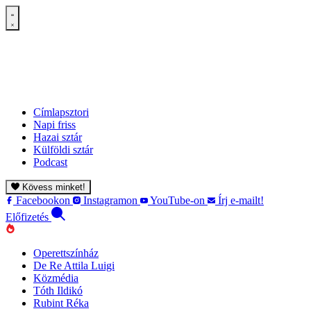
Címlapsztori
Napi friss
Hazai sztár
Külföldi sztár
Podcast
Kövess minket!
Facebookon
Instagramon
YouTube-on
Írj e-mailt!
Előfizetés
Operettszínház
De Re Attila Luigi
Közmédia
Tóth Ildikó
Rubint Réka