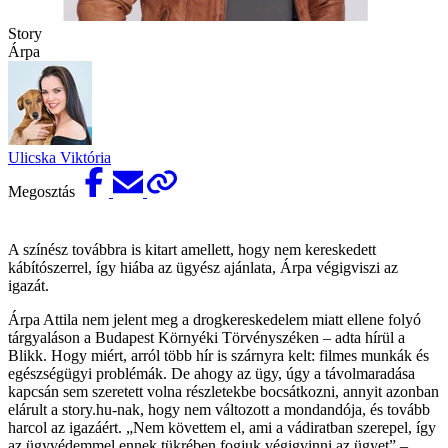
Story
Árpa
Ulicska Viktória
Megosztás
A színész továbbra is kitart amellett, hogy nem kereskedett
kábítószerrel, így hiába az ügyész ajánlata, Árpa végigviszi az
igazát.
Árpa Attila nem jelent meg a drogkereskedelem miatt ellene folyó
tárgyaláson a Budapest Környéki Törvényszéken – adta hírül a
Blikk. Hogy miért, arról több hír is szárnyra kelt: filmes munkák és
egészségügyi problémák. De ahogy az ügy, úgy a távolmaradása
kapcsán sem szeretett volna részletekbe bocsátkozni, annyit azonban
elárult a story.hu-nak, hogy nem változott a mondandója, és tovább
harcol az igazáért. „Nem követtem el, ami a vádiratban szerepel, így
az ügyvédemmel ennek tükrében fogjuk végigvinni az ügyet” –