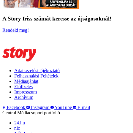
A Story friss számát keresse az újságosoknál!
Rendeld meg!
Adatkezelési tájékoztató
Felhasználási Feltételek
Médiaajánlat
Előfizetés
Impresszum
Archívum
Facebook
Instagram
YouTube
E-mail
Central Médiacsoport portfólió
24.hu
nlc