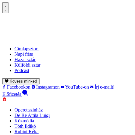
Címlapsztori
Napi friss
Hazai sztár
Külföldi sztár
Podcast
Kövess minket!
Facebookon
Instagramon
YouTube-on
Írj e-mailt!
Előfizetés
Operettszínház
De Re Attila Luigi
Közmédia
Tóth Ildikó
Rubint Réka