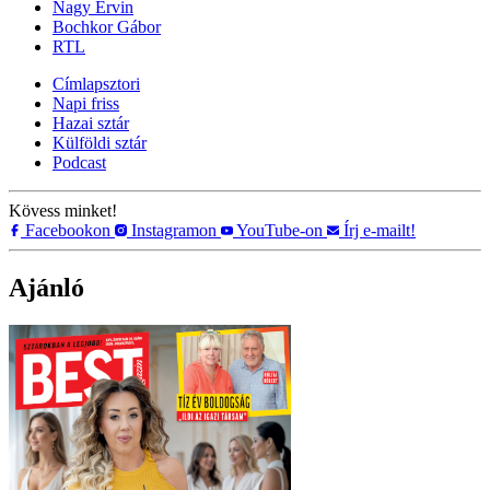
Nagy Ervin
Bochkor Gábor
RTL
Címlapsztori
Napi friss
Hazai sztár
Külföldi sztár
Podcast
Kövess minket!
Facebookon
Instagramon
YouTube-on
Írj e-mailt!
Ajánló