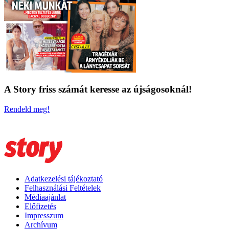
A Story friss számát keresse az újságosoknál!
Rendeld meg!
Adatkezelési tájékoztató
Felhasználási Feltételek
Médiaajánlat
Előfizetés
Impresszum
Archívum