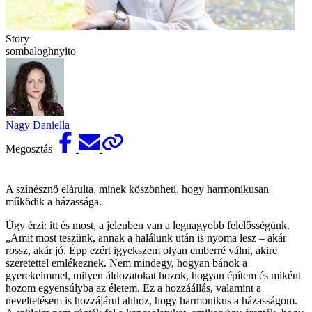
Story
sombaloghnyito
Nagy Daniella
Megosztás
A színésznő elárulta, minek köszönheti, hogy harmonikusan
működik a házassága.
Úgy érzi: itt és most, a jelenben van a legnagyobb felelősségünk.
„Amit most teszünk, annak a halálunk után is nyoma lesz – akár
rossz, akár jó. Épp ezért igyekszem olyan emberré válni, akire
szeretettel emlékeznek. Nem mindegy, hogyan bánok a
gyerekeimmel, milyen áldozatokat hozok, hogyan építem és miként
hozom egyensúlyba az életem. Ez a hozzáállás, valamint a
neveltetésem is hozzájárul ahhoz, hogy harmonikus a házasságom.