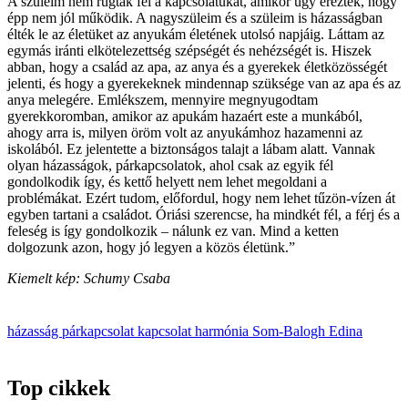
A szüleim nem rúgták fel a kapcsolatukat, amikor úgy érezték, hogy
épp nem jól működik. A nagyszüleim és a szüleim is házasságban
élték le az életüket az anyukám életének utolsó napjáig. Láttam az
egymás iránti elkötelezettség szépségét és nehézségét is. Hiszek
abban, hogy a család az apa, az anya és a gyerekek életközösségét
jelenti, és hogy a gyerekeknek mindennap szüksége van az apa és az
anya melegére. Emlékszem, mennyire megnyugodtam
gyerekkoromban, amikor az apukám hazaért este a munkából,
ahogy arra is, milyen öröm volt az anyukámhoz hazamenni az
iskolából. Ez jelentette a biztonságos talajt a lábam alatt. Vannak
olyan házasságok, párkapcsolatok, ahol csak az egyik fél
gondolkodik így, és kettő helyett nem lehet megoldani a
problémákat. Ezért tudom, előfordul, hogy nem lehet tűzön-vízen át
egyben tartani a családot. Óriási szerencse, ha mindkét fél, a férj és a
feleség is így gondolkozik – nálunk ez van. Mind a ketten
dolgozunk azon, hogy jó legyen a közös életünk.”
Kiemelt kép: Schumy Csaba
házasság
párkapcsolat
kapcsolat
harmónia
Som-Balogh Edina
Top cikkek