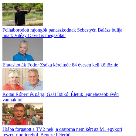
Felháborodott rajongók panaszkodnak Sebestyén Balázs bulija
miatt: Vitézy Dávid is megszólalt
Elutasították Fodor Zsóka kérelmét: 84 évesen kell költöznie
Koltai Róbert és párja, Gaál Ildikó: Életük legnehezebb évén
vannak túl
Hiába forgatott a TV2-nek, a csatorna nem kért az M1 egykori
részeg riporteréből, Bencze Péterből