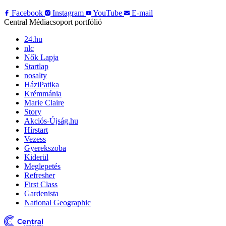
Facebook
Instagram
YouTube
E-mail
Central Médiacsoport portfólió
24.hu
nlc
Nők Lapja
Startlap
nosalty
HáziPatika
Krémmánia
Marie Claire
Story
Akciós-Újság.hu
Hírstart
Vezess
Gyerekszoba
Kiderül
Meglepetés
Refresher
First Class
Gardenista
National Geographic