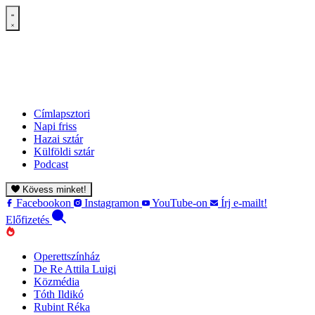
Címlapsztori
Napi friss
Hazai sztár
Külföldi sztár
Podcast
Kövess minket!
Facebookon
Instagramon
YouTube-on
Írj e-mailt!
Előfizetés
Operettszínház
De Re Attila Luigi
Közmédia
Tóth Ildikó
Rubint Réka