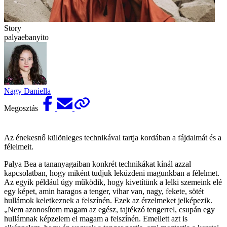
Story
palyaebanyito
Nagy Daniella
Megosztás
Az énekesnő különleges technikával tartja kordában a fájdalmát és a
félelmeit.
Palya Bea a tananyagaiban konkrét technikákat kínál azzal
kapcsolatban, hogy miként tudjuk leküzdeni magunkban a félelmet.
Az egyik például úgy működik, hogy kivetítünk a lelki szemeink elé
egy képet, amin haragos a tenger, vihar van, nagy, fekete, sötét
hullámok keletkeznek a felszínén. Ezek az érzelmeket jelképezik.
„Nem azonosítom magam az egész, tajtékzó tengerrel, csupán egy
hullámnak képzelem el magam a felszínén. Emellett azt is