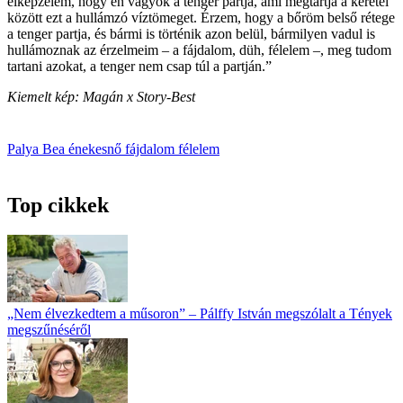
elképzelem, hogy én vagyok a tenger partja, ami megtartja a keretei
között ezt a hullámzó víztömeget. Érzem, hogy a bőröm belső rétege
a tenger partja, és bármi is történik azon belül, bármilyen vadul is
hullámoznak az érzelmeim – a fájdalom, düh, félelem –, meg tudom
tartani azokat, a tenger nem csap túl a partján.”
Kiemelt kép: Magán x Story-Best
Palya Bea
énekesnő
fájdalom
félelem
Top cikkek
„Nem élvezkedtem a műsoron” – Pálffy István megszólalt a Tények
megszűnéséről