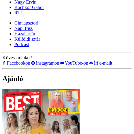
Nagy Ervin
Bochkor Gábor
RTL
Címlapsztori
Napi friss
Hazai sztár
Külföldi sztár
Podcast
Kövess minket!
Facebookon
Instagramon
YouTube-on
Írj e-mailt!
Ajánló