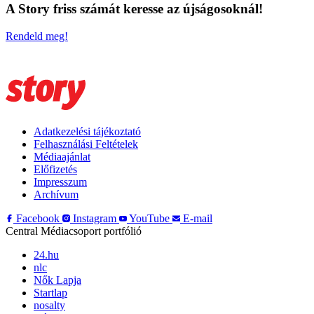
A Story friss számát keresse az újságosoknál!
Rendeld meg!
Adatkezelési tájékoztató
Felhasználási Feltételek
Médiaajánlat
Előfizetés
Impresszum
Archívum
Facebook
Instagram
YouTube
E-mail
Central Médiacsoport portfólió
24.hu
nlc
Nők Lapja
Startlap
nosalty