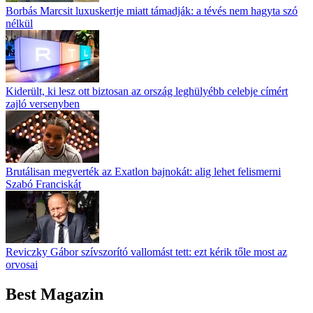
Borbás Marcsit luxuskertje miatt támadják: a tévés nem hagyta szó
nélkül
Kiderült, ki lesz ott biztosan az ország leghülyébb celebje címért
zajló versenyben
Brutálisan megverték az Exatlon bajnokát: alig lehet felismerni
Szabó Franciskát
Reviczky Gábor szívszorító vallomást tett: ezt kérik tőle most az
orvosai
Best Magazin