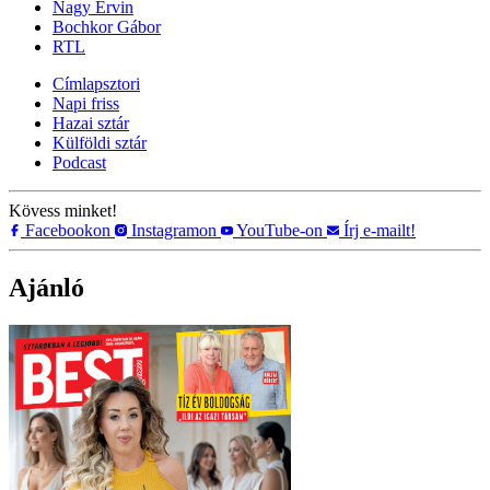
Nagy Ervin
Bochkor Gábor
RTL
Címlapsztori
Napi friss
Hazai sztár
Külföldi sztár
Podcast
Kövess minket!
Facebookon
Instagramon
YouTube-on
Írj e-mailt!
Ajánló