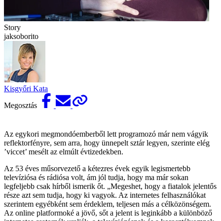
Story
jaksoborito
Kisgyőri Kata
Megosztás
Az egykori megmondóemberből lett programozó már nem vágyik
reflektorfényre, sem arra, hogy ünnepelt sztár legyen, szerinte elég
’viccet’ mesélt az elmúlt évtizedekben.
Az 53 éves műsorvezető a kétezres évek egyik legismertebb
televíziósa és rádiósa volt, ám jól tudja, hogy ma már sokan
legfeljebb csak hírből ismerik őt. „Megeshet, hogy a fiatalok jelentős
része azt sem tudja, hogy ki vagyok. Az internetes felhasználókat
szerintem egyébként sem érdeklem, teljesen más a célközönségem.
Az online platformoké a jövő, sőt a jelent is leginkább a különböző