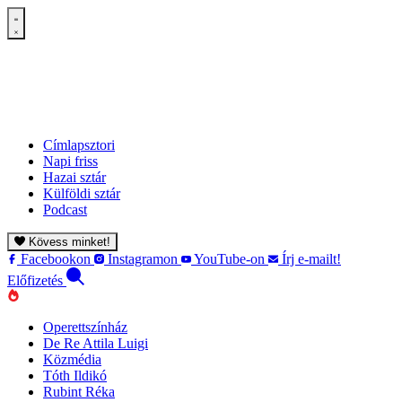
Címlapsztori
Napi friss
Hazai sztár
Külföldi sztár
Podcast
Kövess minket!
Facebookon
Instagramon
YouTube-on
Írj e-mailt!
Előfizetés
Operettszínház
De Re Attila Luigi
Közmédia
Tóth Ildikó
Rubint Réka