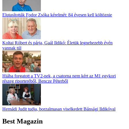
Elutasították Fodor Zsóka kérelmét: 84 évesen kell költöznie
Koltai Róbert és párja, Gaál Ildikó: Életük legnehezebb évén
vannak túl
Hiába forgatott a TV2-nek, a csatorna nem kért az M1 egykori
részeg riporteréből, Bencze Péterből
Hernádi Judit tudja, borzalmasan viselkedett Bánsági Ildikóval
Best Magazin