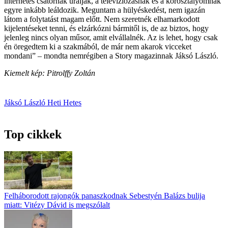
internetes csatornák uralják, a televíziózásnak és a korosztályomnak
egyre inkább leáldozik. Meguntam a hülyéskedést, nem igazán
látom a folytatást magam előtt. Nem szeretnék elhamarkodott
kijelentéseket tenni, és elzárkózni bármitől is, de az biztos, hogy
jelenleg nincs olyan műsor, amit elvállalnék. Az is lehet, hogy csak
én öregedtem ki a szakmából, de már nem akarok vicceket
mondani” – mondta nemrégiben a Story magazinnak Jáksó László.
Kiemelt kép: Pitrolffy Zoltán
Jáksó László
Heti Hetes
Top cikkek
Felháborodott rajongók panaszkodnak Sebestyén Balázs bulija
miatt: Vitézy Dávid is megszólalt