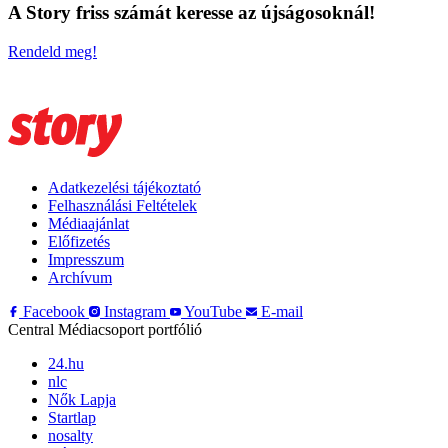
A Story friss számát keresse az újságosoknál!
Rendeld meg!
Adatkezelési tájékoztató
Felhasználási Feltételek
Médiaajánlat
Előfizetés
Impresszum
Archívum
Facebook
Instagram
YouTube
E-mail
Central Médiacsoport portfólió
24.hu
nlc
Nők Lapja
Startlap
nosalty