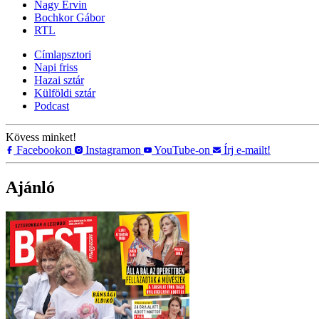
Nagy Ervin
Bochkor Gábor
RTL
Címlapsztori
Napi friss
Hazai sztár
Külföldi sztár
Podcast
Kövess minket!
Facebookon
Instagramon
YouTube-on
Írj e-mailt!
Ajánló