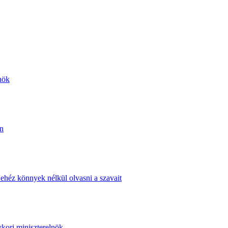
nök
án
ehéz könnyek nélkül olvasni a szavait
ykori miniszterelnök