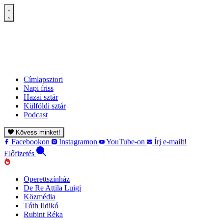
Címlapsztori
Napi friss
Hazai sztár
Külföldi sztár
Podcast
Kövess minket!
Facebookon
Instagramon
YouTube-on
Írj e-mailt!
Előfizetés
Operettszínház
De Re Attila Luigi
Közmédia
Tóth Ildikó
Rubint Réka