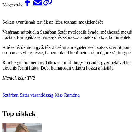
Megosztás
Sokan gyanúsnak tartják az ítész tegnapi megjelenését.
Vasárnap rajtolt el a Sztárban Sztár nyolcadik évada, méghozzá megú
hozta a formáját, szellemesek és szórakoztatóak voltak, a kommentekb
A tévénézők nem győzték dicsérni a megjelenését, sokak szerint ponto
csupán a styling része, hanem okkal kerülhetett rá, méghozzá, hogy e
Rami egyelőre nem nyilatkozott arról, hogy második gyermekével len
ugyanis Rami húga, Debi hamarosan világra hozza a kisfiát.
Kiemelt kép: TV2
Sztárban Sztár
várandósság
Kiss Ramóna
Top cikkek