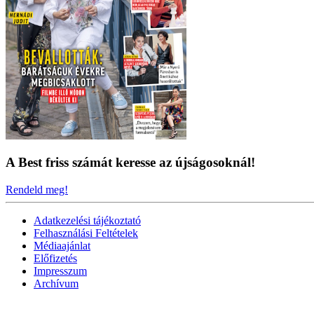
A Best friss számát keresse az újságosoknál!
Rendeld meg!
Adatkezelési tájékoztató
Felhasználási Feltételek
Médiaajánlat
Előfizetés
Impresszum
Archívum