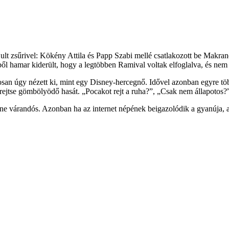
jult zsűrivel: Kökény Attila és Papp Szabi mellé csatlakozott be Makr
ől hamar kiderült, hogy a legtöbben Ramival voltak elfoglalva, és nem 
san úgy nézett ki, mint egy Disney-hercegnő. Idővel azonban egyre több
lrejtse gömbölyödő hasát. „Pocakot rejt a ruha?”, „Csak nem állapotos?
ne várandós. Azonban ha az internet népének beigazolódik a gyanúja, 