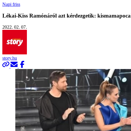
Napi friss
Lékai-Kiss Ramónáról azt kérdezgetik: kismamapocak
2022. 02. 07.
story.hu