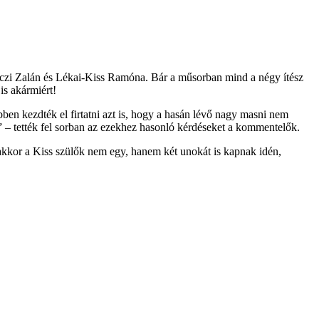
anczi Zalán és Lékai-Kiss Ramóna. Bár a műsorban mind a négy ítész
is akármiért!
en kezdték el firtatni azt is, hogy a hasán lévő nagy masni nem
” – tették fel sorban az ezekhez hasonló kérdéseket a kommentelők.
akkor a Kiss szülők nem egy, hanem két unokát is kapnak idén,