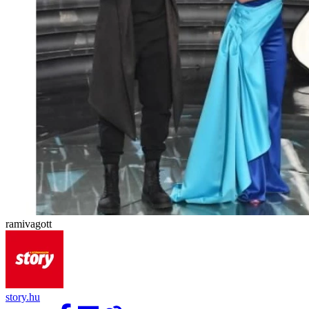
ramivagott
story.hu