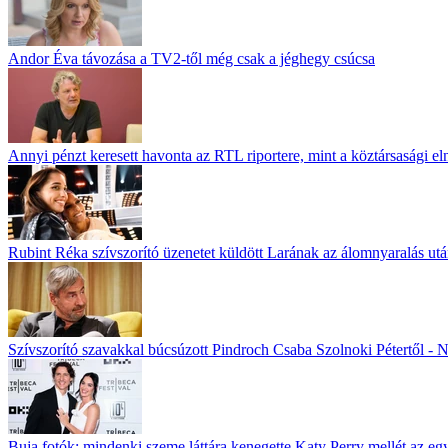
Andor Éva távozása a TV2-től még csak a jéghegy csúcsa
Annyi pénzt keresett havonta az RTL riportere, mint a köztársasági el
Rubint Réka szívszorító üzenetet küldött Larának az álomnyaralás ut
Szívszorító szavakkal búcsúzott Pindroch Csaba Szolnoki Pétertől - N
Buja fotók: mindenki szeme láttára kenegette Katy Perry mellét az eg