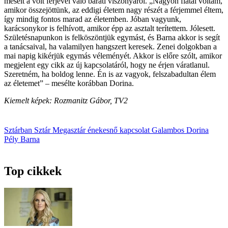
mesélt a volt férjével való baráti viszonyáról. „Nagyon fiatal voltam,
amikor összejöttünk, az eddigi életem nagy részét a férjemmel éltem,
így mindig fontos marad az életemben. Jóban vagyunk,
karácsonykor is felhívott, amikor épp az asztalt terítettem. Jólesett.
Születésnapunkon is felköszöntjük egymást, és Barna akkor is segít
a tanácsaival, ha valamilyen hangszert keresek. Zenei dolgokban a
mai napig kikérjük egymás véleményét. Akkor is előre szólt, amikor
megjelent egy cikk az új kapcsolatáról, hogy ne érjen váratlanul.
Szeretném, ha boldog lenne. Én is az vagyok, felszabadultan élem
az életemet” – mesélte korábban Dorina.
Kiemelt képek: Rozmanitz Gábor, TV2
Sztárban Sztár
Megasztár
énekesnő
kapcsolat
Galambos Dorina
Pély Barna
Top cikkek