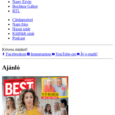
Nagy Ervin
Bochkor Gábor
RTL
Címlapsztori
Napi friss
Hazai sztár
Külföldi sztár
Podcast
Kövess minket!
Facebookon
Instagramon
YouTube-on
Írj e-mailt!
Ajánló