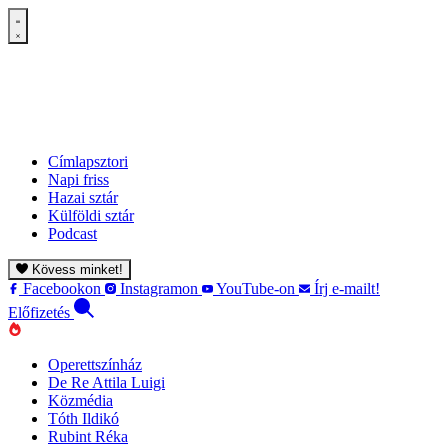
Címlapsztori
Napi friss
Hazai sztár
Külföldi sztár
Podcast
Kövess minket!
Facebookon
Instagramon
YouTube-on
Írj e-mailt!
Előfizetés
Operettszínház
De Re Attila Luigi
Közmédia
Tóth Ildikó
Rubint Réka