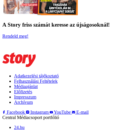
A Story friss számát keresse az újságosoknál!
Rendeld meg!
Adatkezelési tájékoztató
Felhasználási Feltételek
Médiaajánlat
Előfizetés
Impresszum
Archívum
Facebook
Instagram
YouTube
E-mail
Central Médiacsoport portfólió
24.hu