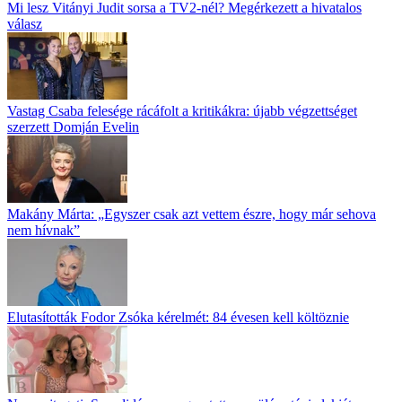
Mi lesz Vitányi Judit sorsa a TV2-nél? Megérkezett a hivatalos
válasz
Vastag Csaba felesége rácáfolt a kritikákra: újabb végzettséget
szerzett Domján Evelin
Makány Márta: „Egyszer csak azt vettem észre, hogy már sehova
nem hívnak”
Elutasították Fodor Zsóka kérelmét: 84 évesen kell költöznie