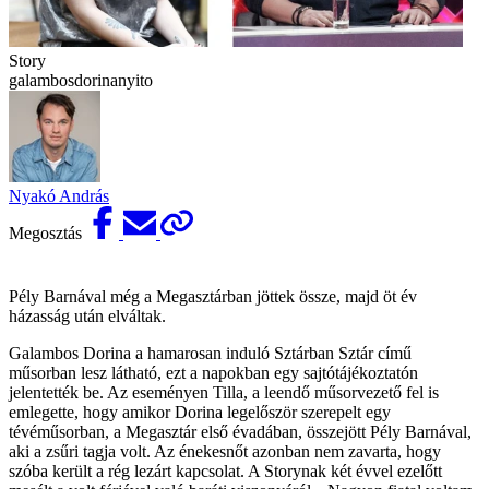
Story
galambosdorinanyito
Nyakó András
Megosztás
Pély Barnával még a Megasztárban jöttek össze, majd öt év
házasság után elváltak.
Galambos Dorina a hamarosan induló Sztárban Sztár című
műsorban lesz látható, ezt a napokban egy sajtótájékoztatón
jelentették be. Az eseményen Tilla, a leendő műsorvezető fel is
emlegette, hogy amikor Dorina legelőször szerepelt egy
tévéműsorban, a Megasztár első évadában, összejött Pély Barnával,
aki a zsűri tagja volt. Az énekesnőt azonban nem zavarta, hogy
szóba került a rég lezárt kapcsolat. A Storynak két évvel ezelőtt