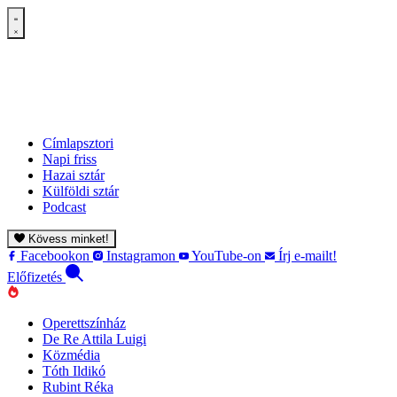
Címlapsztori
Napi friss
Hazai sztár
Külföldi sztár
Podcast
Kövess minket!
Facebookon
Instagramon
YouTube-on
Írj e-mailt!
Előfizetés
Operettszínház
De Re Attila Luigi
Közmédia
Tóth Ildikó
Rubint Réka