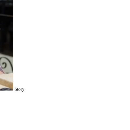
Story