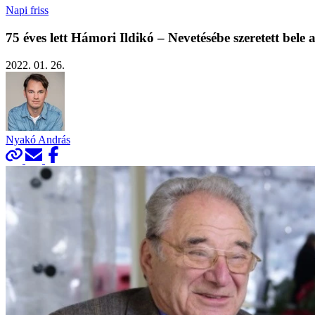
Napi friss
75 éves lett Hámori Ildikó – Nevetésébe szeretett bele a
2022. 01. 26.
Nyakó András