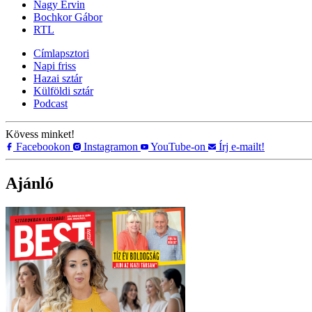
Nagy Ervin
Bochkor Gábor
RTL
Címlapsztori
Napi friss
Hazai sztár
Külföldi sztár
Podcast
Kövess minket!
Facebookon
Instagramon
YouTube-on
Írj e-mailt!
Ajánló