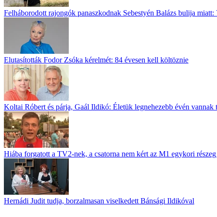
Felháborodott rajongók panaszkodnak Sebestyén Balázs bulija miatt: 
Elutasították Fodor Zsóka kérelmét: 84 évesen kell költöznie
Koltai Róbert és párja, Gaál Ildikó: Életük legnehezebb évén vannak 
Hiába forgatott a TV2-nek, a csatorna nem kért az M1 egykori részeg 
Hernádi Judit tudja, borzalmasan viselkedett Bánsági Ildikóval