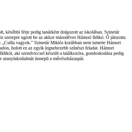
 későbbi férje pedig tanárként dolgozott az iskolában. Szinetár
s szerepre ugrott be az akkor másodéves Hámori Ildikó. Ő játszotta
ge: „Csilla vagyok.” Szinetár Miklós korábban nem ismerte Hámori
padon, holott ez az egyik legnehezebb színészi feladat. Hámori
Ildikót, aki szendviccsel készült a találkozóra, gondoskodása pedig
re aranylakodalmát ünnepli a művészházaspár.