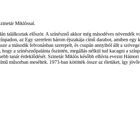
zinetár Miklóssal.
án találkoztak először. A színésznő akkor még másodéves növendék volt,
ínpadon, az Egy szerelem három éjszakája című darabot, amiben egy ki
össze a második felvonásban szerepelt, és csupán annyiból állt a szöve
ki, hogy a színésznőpalánta őszintén, megállás nélkül tud kacagni a szín
ősebb tanár érdeklődését. Szinetár Miklós később elhívta evezni Hámori 
ímű műsorban meséltek. 1973-ban kötötték össze az életüket, így jövő