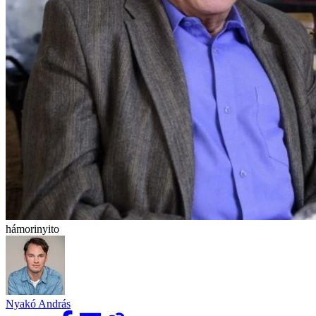
hámorinyito
Nyakó András