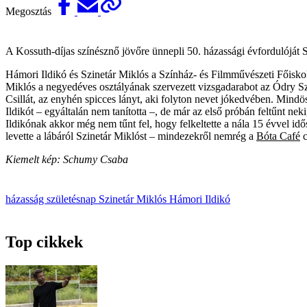
Megosztás
A Kossuth-díjas színésznő jövőre ünnepli 50. házassági évfordulóját S
Hámori Ildikó és Szinetár Miklós a Színház- és Filmművészeti Főiskol
Miklós a negyedéves osztályának szervezett vizsgadarabot az Ódry Sz
Csillát, az enyhén spicces lányt, aki folyton nevet jókedvében. Mind
Ildikót – egyáltalán nem tanította –, de már az első próbán feltűnt ne
Ildikónak akkor még nem tűnt fel, hogy felkeltette a nála 15 évvel id
levette a lábáról Szinetár Miklóst – mindezekről nemrég a
Bóta Café
c
Kiemelt kép: Schumy Csaba
házasság
születésnap
Szinetár Miklós
Hámori Ildikó
Top cikkek