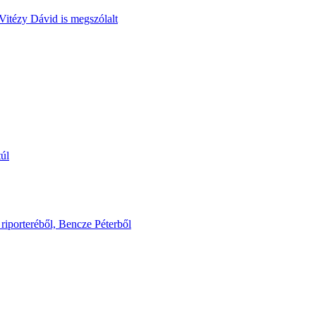
Vitézy Dávid is megszólalt
túl
riporteréből, Bencze Péterből