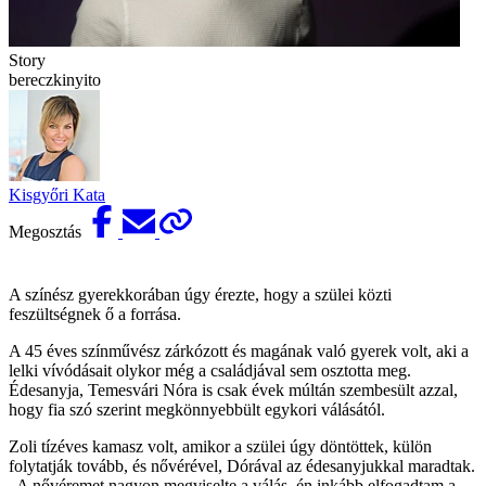
Story
bereczkinyito
Kisgyőri Kata
Megosztás
A színész gyerekkorában úgy érezte, hogy a szülei közti
feszültségnek ő a forrása.
A 45 éves színművész zárkózott és magának való gyerek volt, aki a
lelki vívódásait olykor még a családjával sem osztotta meg.
Édesanyja, Temesvári Nóra is csak évek múltán szembesült azzal,
hogy fia szó szerint megkönnyebbült egykori válásától.
Zoli tízéves kamasz volt, amikor a szülei úgy döntöttek, külön
folytatják tovább, és nővérével, Dórával az édesanyjukkal maradtak.
„A nővéremet nagyon megviselte a válás, én inkább elfogadtam a