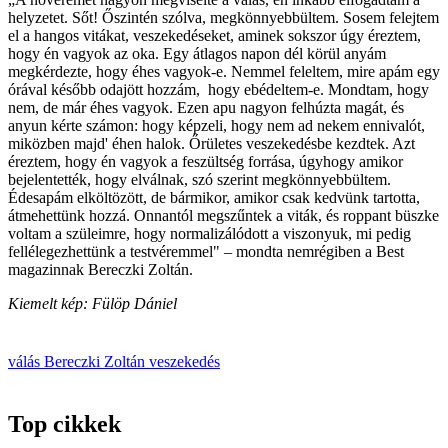
helyzetet. Sőt! Őszintén szólva, megkönnyebbültem. Sosem felejtem
el a hangos vitákat, veszekedéseket, aminek sokszor úgy éreztem,
hogy én vagyok az oka. Egy átlagos napon dél körül anyám
megkérdezte, hogy éhes vagyok-e. Nemmel feleltem, mire apám egy
órával később odajött hozzám, hogy ebédeltem-e. Mondtam, hogy
nem, de már éhes vagyok. Ezen apu nagyon felhúzta magát, és
anyun kérte számon: hogy képzeli, hogy nem ad nekem ennivalót,
miközben majd' éhen halok. Őrületes veszekedésbe kezdtek. Azt
éreztem, hogy én vagyok a feszültség forrása, úgyhogy amikor
bejelentették, hogy elválnak, szó szerint megkönnyebbültem.
Édesapám elköltözött, de bármikor, amikor csak kedvünk tartotta,
átmehettünk hozzá. Onnantól megszűntek a viták, és roppant büszke
voltam a szüleimre, hogy normalizálódott a viszonyuk, mi pedig
fellélegezhettünk a testvéremmel" – mondta nemrégiben a Best
magazinnak Bereczki Zoltán.
Kiemelt kép: Fülöp Dániel
válás
Bereczki Zoltán
veszekedés
Top cikkek