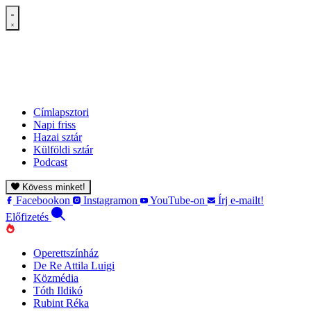
Címlapsztori
Napi friss
Hazai sztár
Külföldi sztár
Podcast
Kövess minket!
Facebookon
Instagramon
YouTube-on
Írj e-mailt!
Előfizetés
Operettszínház
De Re Attila Luigi
Közmédia
Tóth Ildikó
Rubint Réka