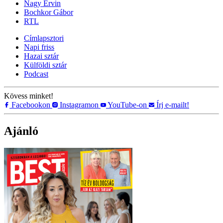
Nagy Ervin
Bochkor Gábor
RTL
Címlapsztori
Napi friss
Hazai sztár
Külföldi sztár
Podcast
Kövess minket!
Facebookon
Instagramon
YouTube-on
Írj e-mailt!
Ajánló