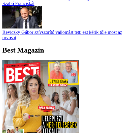
Szabó Franciskát
Reviczky Gábor szívszorító vallomást tett: ezt kérik tőle most az
orvosai
Best Magazin