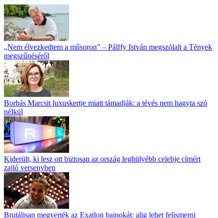
„Nem élvezkedtem a műsoron” – Pálffy István megszólalt a Tények
megszűnéséről
Borbás Marcsit luxuskertje miatt támadják: a tévés nem hagyta szó
nélkül
Kiderült, ki lesz ott biztosan az ország leghülyébb celebje címért
zajló versenyben
Brutálisan megverték az Exatlon bajnokát: alig lehet felismerni