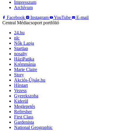
Impresszum
Archívum
Facebook
Instagram
YouTube
E-mail
Central Médiacsoport portfólió
24.hu
nlc
Nők Lapja
Startlap
nosalty
HáziPatika
Krémmánia
Marie Claire
Story
Akciós-Újság.hu
Hírstart
Vezess
Gyerekszoba
Kiderül
Meglepetés
Refresher
First Class
Gardenista
National Geographic