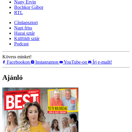
Nagy Ervin
Bochkor Gábor
RTL
Címlapsztori
Napi friss
Hazai sztár
Külföldi sztár
Podcast
Kövess minket!
Facebookon
Instagramon
YouTube-on
Írj e-mailt!
Ajánló