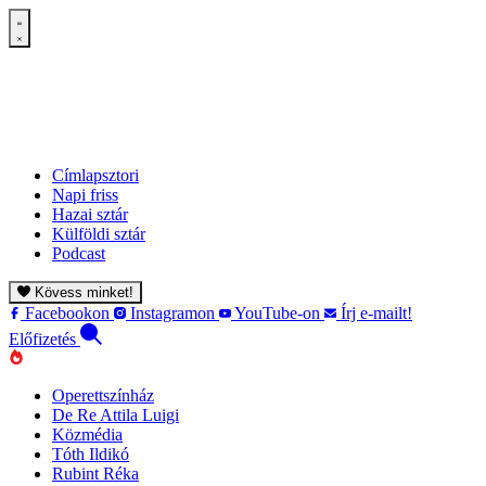
Címlapsztori
Napi friss
Hazai sztár
Külföldi sztár
Podcast
Kövess minket!
Facebookon
Instagramon
YouTube-on
Írj e-mailt!
Előfizetés
Operettszínház
De Re Attila Luigi
Közmédia
Tóth Ildikó
Rubint Réka