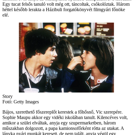
Egy tucat felsős tanuló volt még ott, táncoltak, csókolóztak. Három
héttel később lerakta a Házibuli forgatókönyvét filmgyári főnöke
elé.
Story
Fotó: Getty Images
Bájos, szerethető főszereplőt kerestek a főhősnő, Vic szerepére.
Sophie Maupu akkor egy vidéki iskolában tanult. Kilencéves volt,
amikor a szülei elváltak, anyja egy szupermarketben, három
műszakban dolgozott, a papa kamionsofőrként rótta az utakat. A
lányka nyári munkát keresett, de nem talált, anyja végül egy