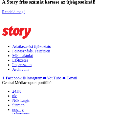
A Story friss számát keresse az újságosoknál!
Rendeld meg!
Adatkezelési tájékoztató
Felhasználási Feltételek
Médiaajánlat
Előfizetés
Impresszum
Archívum
Facebook
Instagram
YouTube
E-mail
Central Médiacsoport portfólió
24.hu
nlc
Nők Lapja
Startlap
nosalty