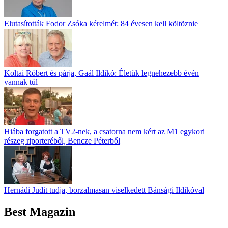
Elutasították Fodor Zsóka kérelmét: 84 évesen kell költöznie
Koltai Róbert és párja, Gaál Ildikó: Életük legnehezebb évén
vannak túl
Hiába forgatott a TV2-nek, a csatorna nem kért az M1 egykori
részeg riporteréből, Bencze Péterből
Hernádi Judit tudja, borzalmasan viselkedett Bánsági Ildikóval
Best Magazin