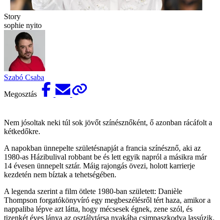
Story
sophie nyito
Szabó Csaba
Megosztás
Nem jósoltak neki túl sok jövőt színésznőként, ő azonban rácáfolt a
kétkedőkre.
A napokban ünnepelte születésnapját a francia színésznő, aki az
1980-as Házibulival robbant be és lett egyik napról a másikra már
14 évesen ünnepelt sztár. Máig rajongás övezi, holott karrierje
kezdetén nem bíztak a tehetségében.
A legenda szerint a film ötlete 1980-ban született: Danièle
Thompson forgatókönyvíró egy megbeszélésről tért haza, amikor a
nappaliba lépve azt látta, hogy mécsesek égnek, zene szól, és
tizenkét éves lánya az osztálytársa nyakába csimpaszkodva lassúzik.