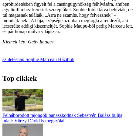
apróhirdetésben figyelt fel a castingügynökség felhívására, amiben
egy tinifilmhez kerestek szereplőket. Sophie fotóit látva behívták, de
túl magasnak találták. „Arra ne számíts, hogy felvesznek” –
mondták neki. A bája, szépsége azonban megfogta a rendezőt, aki
lecserélte addigi kiszemeltjét, Sophie Maupu-ből pedig Marceau lett,
és pár hónap múlva világsztár.
Kiemelt kép: Getty Images
születésnap
Sophie Marceau
Házibuli
Top cikkek
Felháborodott rajongók panaszkodnak Sebestyén Balázs bulija
miatt: Vitézy Dávid is megszólalt