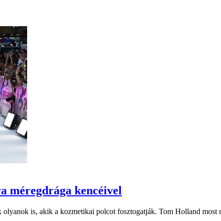
ya méregdrága kencéivel
ak olyanok is, akik a kozmetikai polcot fosztogatják. Tom Holland most