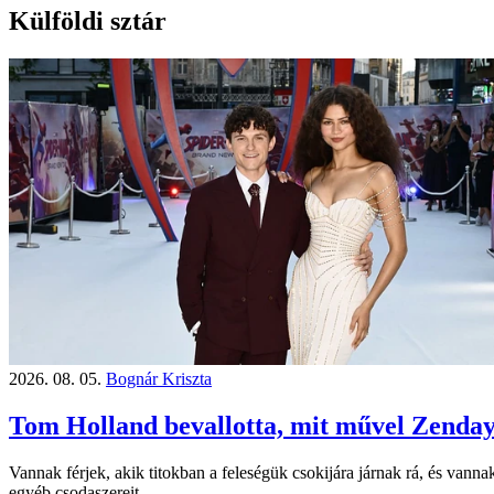
Külföldi sztár
2026. 08. 05.
Bognár Kriszta
Tom Holland bevallotta, mit művel Zenda
Vannak férjek, akik titokban a feleségük csokijára járnak rá, és vann
egyéb csodaszereit.