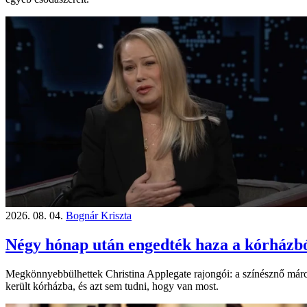
2026. 08. 04.
Bognár Kriszta
Négy hónap után engedték haza a kórházból 
Megkönnyebbülhettek Christina Applegate rajongói: a színésznő március
került kórházba, és azt sem tudni, hogy van most.