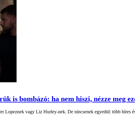
rük is bombázó: ha nem hiszi, nézze meg eze
er Lopeznek vagy Liz Hurley-nek. De nincsenek egyedül: több híres és 