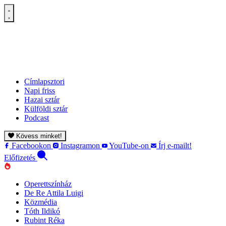
Címlapsztori
Napi friss
Hazai sztár
Külföldi sztár
Podcast
Kövess minket!
Facebookon
Instagramon
YouTube-on
Írj e-mailt!
Előfizetés
Operettszínház
De Re Attila Luigi
Közmédia
Tóth Ildikó
Rubint Réka