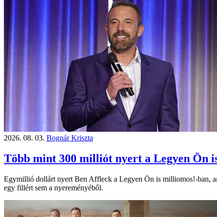
2026. 08. 03.
Bognár Kriszta
Több mint 300 milliót nyert a Legyen Ön is
Egymillió dollárt nyert Ben Affleck a Legyen Ön is milliomos!-ban, a
egy fillért sem a nyereményéből.