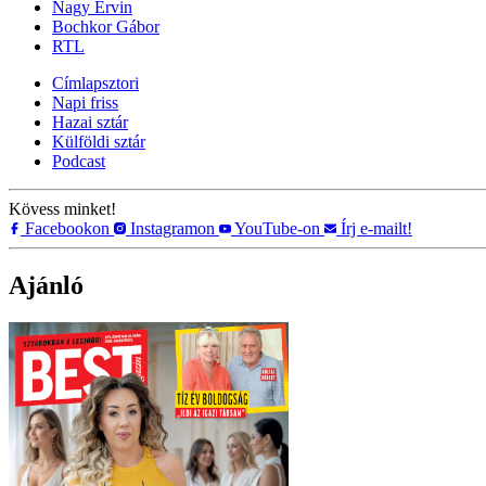
Nagy Ervin
Bochkor Gábor
RTL
Címlapsztori
Napi friss
Hazai sztár
Külföldi sztár
Podcast
Kövess minket!
Facebookon
Instagramon
YouTube-on
Írj e-mailt!
Ajánló