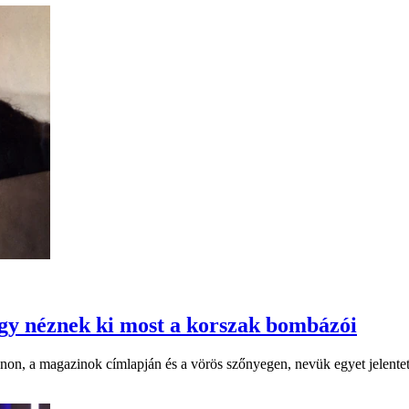
Így néznek ki most a korszak bombázói
on, a magazinok címlapján és a vörös szőnyegen, nevük egyet jelentett 