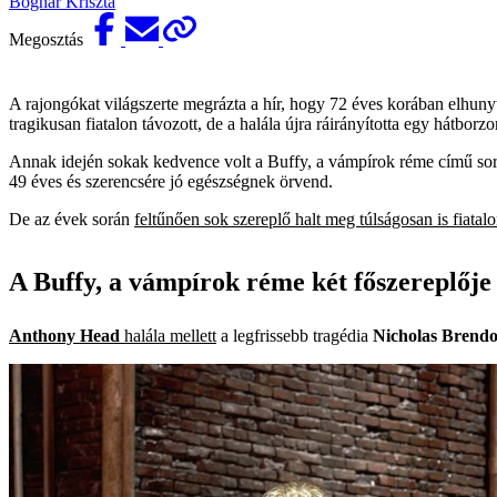
Bognár Kriszta
Megosztás
A rajongókat világszerte megrázta a hír, hogy 72 éves korában elhuny
tragikusan fiatalon távozott, de a halála újra ráirányította egy hátborz
Annak idején sokak kedvence volt a Buffy, a vámpírok réme című soroz
49 éves és szerencsére jó egészségnek örvend.
De az évek során
feltűnően sok szereplő halt meg túlságosan is fiatal
A Buffy, a vámpírok réme két főszereplője 
Anthony Head
halála mellett
a legfrissebb tragédia
Nicholas Brend