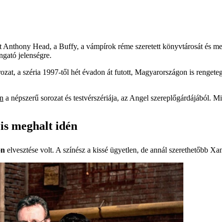
t Anthony Head, a Buffy, a vámpírok réme szeretett könyvtárosát és men
ongató jelenségre.
at, a széria 1997-től hét évadon át futott, Magyarországon is rengete
on
a népszerű sorozat és testvérszériája, az Angel szereplőgárdájából. Mi
is meghalt idén
on
elvesztése volt. A színész a kissé ügyetlen, de annál szerethetőbb Xan