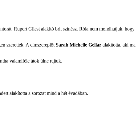
torát, Rupert Gilest alakító brit színész. Róla nem mondhatjuk, hogy
gen szerették. A címszereplőt
Sarah Michelle Gellar
alakította, aki ma
ntha valamiféle átok ülne rajtuk.
dert alakította a sorozat mind a hét évadában.