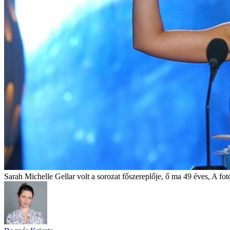
Sarah Michelle Gellar volt a sorozat főszereplője, ő ma 49 éves, A fo