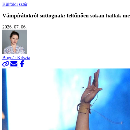
Külföldi sztár
Vámpírátokról suttognak: feltűnően sokan haltak meg 
2026. 07. 06.
Bognár Kriszta