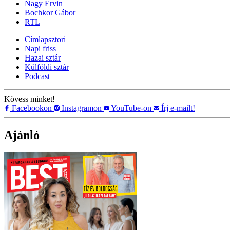
Nagy Ervin
Bochkor Gábor
RTL
Címlapsztori
Napi friss
Hazai sztár
Külföldi sztár
Podcast
Kövess minket!
Facebookon
Instagramon
YouTube-on
Írj e-mailt!
Ajánló