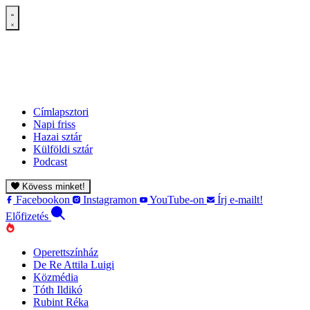
Címlapsztori
Napi friss
Hazai sztár
Külföldi sztár
Podcast
Kövess minket!
Facebookon
Instagramon
YouTube-on
Írj e-mailt!
Előfizetés
Operettszínház
De Re Attila Luigi
Közmédia
Tóth Ildikó
Rubint Réka