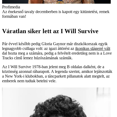
Profimedia
Az énekesnő tavaly decemberben is kapott egy kitüntetést, remek
formában van!
Váratlan siker lett az I Will Survive
Pár évvel később pedig Gloria Gaynor már diszkókorszak egyik
legnagyobb csillaga volt: az igazi áttörést az
ikonikus slágerré vált
dal hozta meg a számára, pedig a felvételt eredetileg nem is a Love
Tracks című lemez húzószámának szánták.
Az I Will Survive 1978-ban jelent meg B oldalas dalként, de a
közönség azonnal ráharapott. A legenda szerint, amikor lejátszották
a New York-i klubokban, a táncparkett pillanatok alatt megtelt, az
emberek nem tudtak betelni vele.