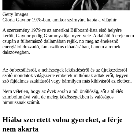
Getty Images
Gloria Gaynor 1978-ban, amikor szárnyára kapta a világhír
A szerzemény 1979-re az amerikai Billboard-lista első helyére
került, Gaynor pedig Grammy-díjat nyert vele. A dal átütő ereje nem
csupán a fülbemászó dallamában rejlik, no meg az énekesnő
energiától duzzadó, fantasztikus előadásában, hanem a remek
dalszövegben.
Az önbecsülésről, a nehézségek leküzdéséről és az újrakezdésről
szóló mondatok világszerte emberek millióinak adtak erőt, legyen
szó fájdalmas szakításról vagy bármilyen más kihívásról az életben.
Nem véletlen, hogy az évek során a női önállóság, sőt a túlélés
szimbólumává vált, de meleg közösségekben is valóságos
himnusznak számít.
Hiába szeretett volna gyereket, a férje
nem akarta