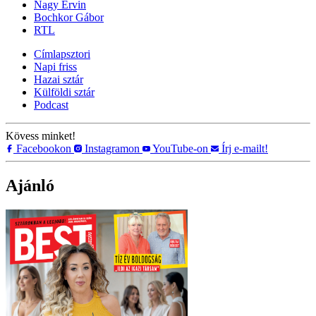
Nagy Ervin
Bochkor Gábor
RTL
Címlapsztori
Napi friss
Hazai sztár
Külföldi sztár
Podcast
Kövess minket!
Facebookon
Instagramon
YouTube-on
Írj e-mailt!
Ajánló