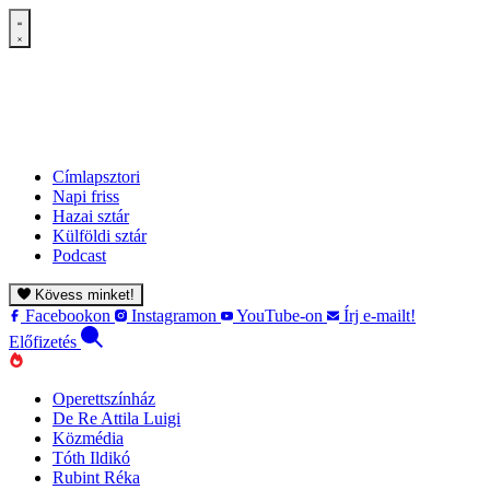
Címlapsztori
Napi friss
Hazai sztár
Külföldi sztár
Podcast
Kövess minket!
Facebookon
Instagramon
YouTube-on
Írj e-mailt!
Előfizetés
Operettszínház
De Re Attila Luigi
Közmédia
Tóth Ildikó
Rubint Réka