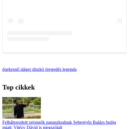
énekesnő
sláger
diszkó
öregedés
legenda
Top cikkek
Felháborodott rajongók panaszkodnak Sebestyén Balázs bulija
miatt: Vitézy Dávid is megszólalt