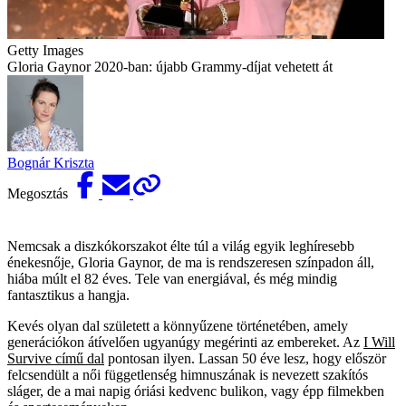
Getty Images
Gloria Gaynor 2020-ban: újabb Grammy-díjat vehetett át
Bognár Kriszta
Megosztás
Nemcsak a diszkókorszakot élte túl a világ egyik leghíresebb
énekesnője, Gloria Gaynor, de ma is rendszeresen színpadon áll,
hiába múlt el 82 éves. Tele van energiával, és még mindig
fantasztikus a hangja.
Kevés olyan dal született a könnyűzene történetében, amely
generációkon átívelően ugyanúgy megérinti az embereket. Az
I Will
Survive című dal
pontosan ilyen. Lassan 50 éve lesz, hogy először
felcsendült a női függetlenség himnuszának is nevezett szakítós
sláger, de a mai napig óriási kedvenc bulikon, vagy épp filmekben