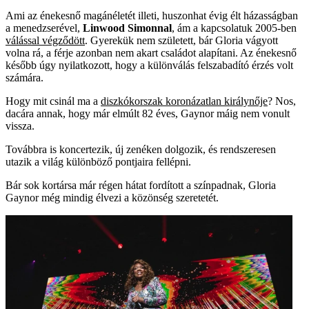
Ami az énekesnő magánéletét illeti, huszonhat évig élt házasságban
a menedzserével,
Linwood Simonnal
, ám a kapcsolatuk 2005-ben
válással végződött
. Gyerekük nem született, bár Gloria vágyott
volna rá, a férje azonban nem akart családot alapítani. Az énekesnő
később úgy nyilatkozott, hogy a különválás felszabadító érzés volt
számára.
Hogy mit csinál ma a
diszkókorszak koronázatlan királynője
? Nos,
dacára annak, hogy már elmúlt 82 éves, Gaynor máig nem vonult
vissza.
Továbbra is koncertezik, új zenéken dolgozik, és rendszeresen
utazik a világ különböző pontjaira fellépni.
Bár sok kortársa már régen hátat fordított a színpadnak, Gloria
Gaynor még mindig élvezi a közönség szeretetét.