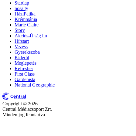
Startlap
nosalty
HáziPatika
Krémmánia
Marie Claire
Story
Akciós-Újság.hu
Hírstart
Vezess
Gyerekszoba
Kiderül
Meglepetés
Refresher
First Class
Gardenista
National Geographic
Copyright © 2026
Central Médiacsoport Zrt.
Minden jog fenntartva