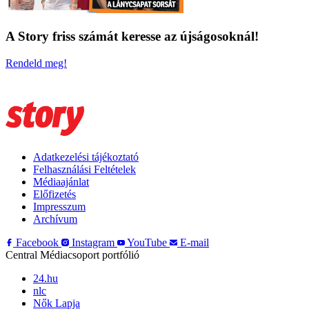
A Story friss számát keresse az újságosoknál!
Rendeld meg!
Adatkezelési tájékoztató
Felhasználási Feltételek
Médiaajánlat
Előfizetés
Impresszum
Archívum
Facebook
Instagram
YouTube
E-mail
Central Médiacsoport portfólió
24.hu
nlc
Nők Lapja