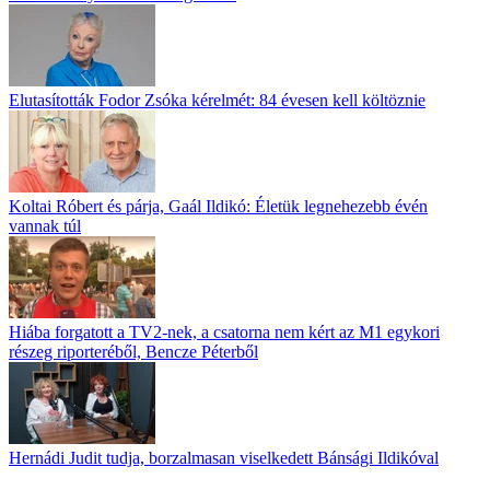
Elutasították Fodor Zsóka kérelmét: 84 évesen kell költöznie
Koltai Róbert és párja, Gaál Ildikó: Életük legnehezebb évén
vannak túl
Hiába forgatott a TV2-nek, a csatorna nem kért az M1 egykori
részeg riporteréből, Bencze Péterből
Hernádi Judit tudja, borzalmasan viselkedett Bánsági Ildikóval