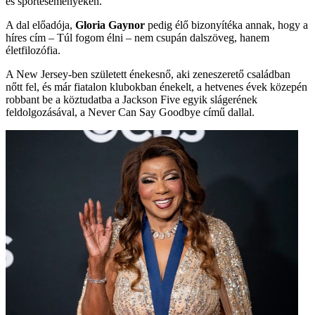
és sporteseményeken.
A dal előadója,
Gloria Gaynor
pedig élő bizonyítéka annak, hogy a
híres cím – Túl fogom élni – nem csupán dalszöveg, hanem
életfilozófia.
A New Jersey-ben született énekesnő, aki zeneszerető családban
nőtt fel, és már fiatalon klubokban énekelt, a hetvenes évek közepén
robbant be a köztudatba a Jackson Five egyik slágerének
feldolgozásával, a Never Can Say Goodbye című dallal.