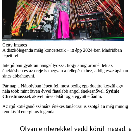
Getty Images
A diszkólegenda máig koncertezik – itt épp 2024-ben Madridban
lépett fel
Interjúiban gyakran hangsúlyozza, hogy amíg örömét leli az
éneklésben és az ereje is megvan a fellépésekhez, addig esze ágában
sincs abbahagyni.
Pár napja Nápolyban lépett fel, most pedig épp duettre készül egy
nála több mint ötven évvel fiatalabb angol énekesnővel
,
Sydnie
Christmasszel
, akivel híres dalát fogja együtt előadni.
Az ifjú kolléganő számára értékes tanáccsal is szolgált a még mindig
rendkívül energikus legenda.
Olyan emberekkel vedd körül magad, 