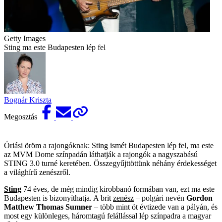
Getty Images
Sting ma este Budapesten lép fel
Bognár Kriszta
Megosztás
Óriási öröm a rajongóknak: Sting ismét Budapesten lép fel, ma este
az MVM Dome színpadán láthatják a rajongók a nagyszabású
STING 3.0 turné keretében. Összegyűjttöttünk néhány érdekességet
a világhírű zenészről.
Sting
74 éves, de még mindig kirobbanó formában van, ezt ma este
Budapesten is bizonyíthatja. A brit
zenész
– polgári nevén
Gordon
Matthew Thomas Sumner
– több mint öt évtizede van a pályán, és
most egy különleges, háromtagú felállással lép színpadra a magyar