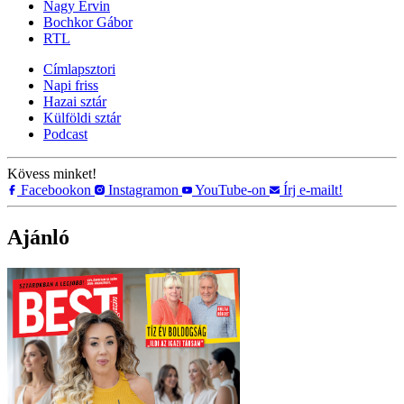
Nagy Ervin
Bochkor Gábor
RTL
Címlapsztori
Napi friss
Hazai sztár
Külföldi sztár
Podcast
Kövess minket!
Facebookon
Instagramon
YouTube-on
Írj e-mailt!
Ajánló