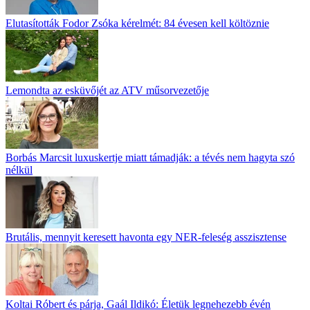
Elutasították Fodor Zsóka kérelmét: 84 évesen kell költöznie
Lemondta az esküvőjét az ATV műsorvezetője
Borbás Marcsit luxuskertje miatt támadják: a tévés nem hagyta szó
nélkül
Brutális, mennyit keresett havonta egy NER-feleség asszisztense
Koltai Róbert és párja, Gaál Ildikó: Életük legnehezebb évén