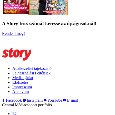
A Story friss számát keresse az újságosoknál!
Rendeld meg!
Adatkezelési tájékoztató
Felhasználási Feltételek
Médiaajánlat
Előfizetés
Impresszum
Archívum
Facebook
Instagram
YouTube
E-mail
Central Médiacsoport portfólió
24.hu