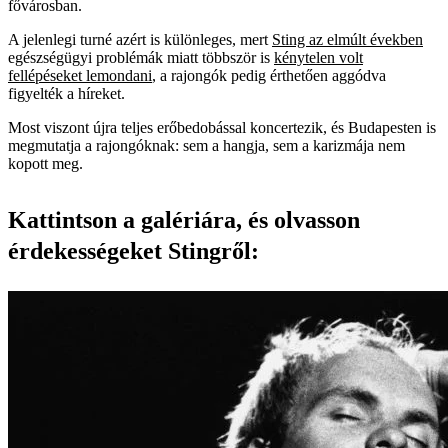
fővárosban.
A jelenlegi turné azért is különleges, mert
Sting az elmúlt években
egészségügyi problémák miatt többször is
kénytelen volt
fellépéseket lemondani
, a rajongók pedig érthetően aggódva
figyelték a híreket.
Most viszont újra teljes erőbedobással koncertezik, és Budapesten is
megmutatja a rajongóknak: sem a hangja, sem a karizmája nem
kopott meg.
Kattintson a galériára, és olvasson
érdekességeket Stingről: