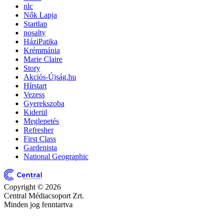
nlc
Nők Lapja
Startlap
nosalty
HáziPatika
Krémmánia
Marie Claire
Story
Akciós-Újság.hu
Hírstart
Vezess
Gyerekszoba
Kiderül
Meglepetés
Refresher
First Class
Gardenista
National Geographic
Copyright © 2026
Central Médiacsoport Zrt.
Minden jog fenntartva