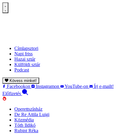
Címlapsztori
Napi friss
Hazai sztár
Külföldi sztár
Podcast
Kövess minket!
Facebookon
Instagramon
YouTube-on
Írj e-mailt!
Előfizetés
Operettszínház
De Re Attila Luigi
Közmédia
Tóth Ildikó
Rubint Réka