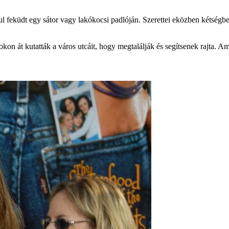
ul feküdt egy sátor vagy lakókocsi padlóján. Szerettei eközben kétségb
n át kutatták a város utcáit, hogy megtalálják és segítsenek rajta. Am