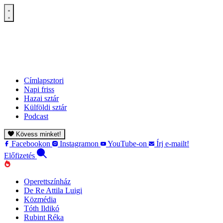
Címlapsztori
Napi friss
Hazai sztár
Külföldi sztár
Podcast
Kövess minket!
Facebookon
Instagramon
YouTube-on
Írj e-mailt!
Előfizetés
Operettszínház
De Re Attila Luigi
Közmédia
Tóth Ildikó
Rubint Réka