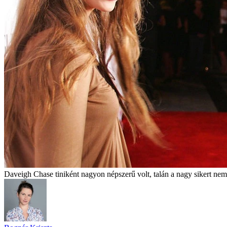
Daveigh Chase tiniként nagyon népszerű volt, talán a nagy sikert nem