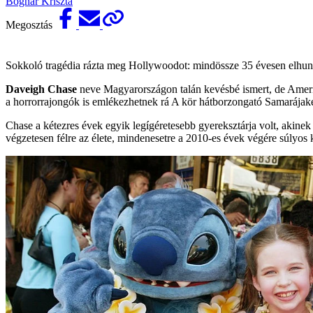
Bognár Kriszta
Megosztás
Sokkoló tragédia rázta meg Hollywoodot: mindössze 35 évesen elhuny
Daveigh Chase
neve Magyarországon talán kevésbé ismert, de Amerik
a horrorrajongók is emlékezhetnek rá A kör hátborzongató Samarájakén
Chase a kétezres évek egyik legígéretesebb gyereksztárja volt, akinek 
végzetesen félre az élete, mindenesetre a 2010-es évek végére súlyos ká