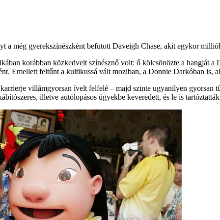
t a még gyerekszínészként befutott Daveigh Chase, akit egykor millió
ában korábban közkedvelt színésznő volt: ő kölcsönözte a hangját a Dis
t. Emellett feltűnt a kultikussá vált moziban, a Donnie Darkóban is, a
karrierje villámgyorsan ívelt felfelé – majd szinte ugyanilyen gyorsan 
bítószeres, illetve autólopásos ügyekbe keveredett, és le is tartóztatták