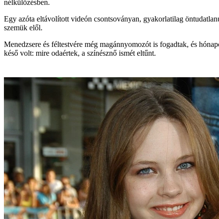
nélkülözésben.
Egy azóta eltávolított videón csontsoványan, gyakorlatilag öntudatlan
szemük elől.
Menedzsere és féltestvére még magánnyomozót is fogadtak, és hónapoko
késő volt: mire odaértek, a színésznő ismét eltűnt.