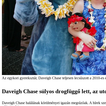
Az egykori gyereksztár, Daveigh Chase teljesen lecsúszott a 2010-es
Daveigh Chase súlyos drogfüggő lett, az utc
Daveigh Chase halálának körülményei igazán megrázóak. A hírek szeri