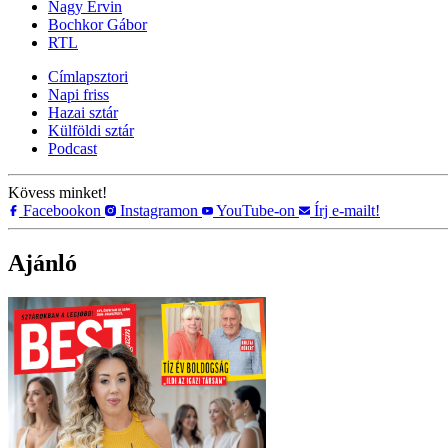
Nagy Ervin
Bochkor Gábor
RTL
Címlapsztori
Napi friss
Hazai sztár
Külföldi sztár
Podcast
Kövess minket!
Facebookon
Instagramon
YouTube-on
Írj e-mailt!
Ajánló