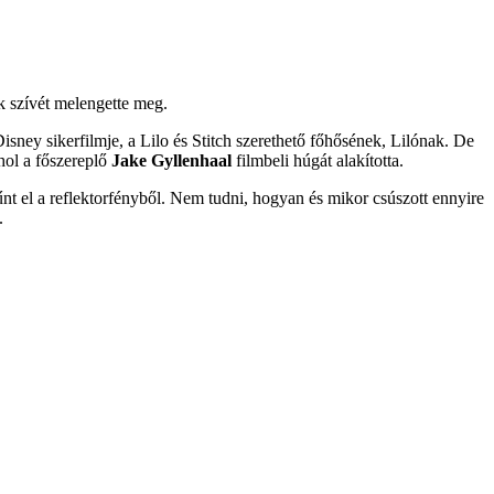
k szívét melengette meg.
ney sikerfilmje, a Lilo és Stitch szerethető főhősének, Lilónak. De
hol a főszereplő
Jake Gyllenhaal
filmbeli húgát alakította.
tűnt el a reflektorfényből. Nem tudni, hogyan és mikor csúszott ennyire
.