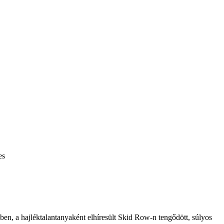
es
n, a hajléktalantanyaként elhíresült Skid Row-n tengődött, súlyos