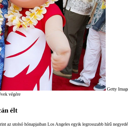
Getty Imag
 évek végére
án élt
nt az utolsó hónapjaiban Los Angeles egyik legrosszabb hírű negyedébe