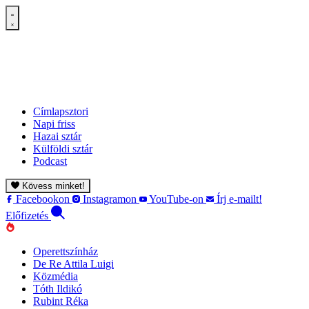
Címlapsztori
Napi friss
Hazai sztár
Külföldi sztár
Podcast
Kövess minket!
Facebookon
Instagramon
YouTube-on
Írj e-mailt!
Előfizetés
Operettszínház
De Re Attila Luigi
Közmédia
Tóth Ildikó
Rubint Réka