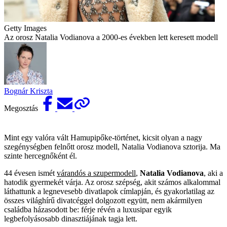
Getty Images
Az orosz Natalia Vodianova a 2000-es években lett keresett modell
Bognár Kriszta
Megosztás
Mint egy valóra vált Hamupipőke-történet, kicsit olyan a nagy
szegénységben felnőtt orosz modell, Natalia Vodianova sztorija. Ma
szinte hercegnőként él.
44 évesen ismét
várandós a szupermodell
,
Natalia Vodianova
, aki a
hatodik gyermekét várja. Az orosz szépség, akit számos alkalommal
láthattunk a legnevesebb divatlapok címlapján, és gyakorlatilag az
összes világhírű divatcéggel dolgozott együtt, nem akármilyen
családba házasodott be: férje révén a luxusipar egyik
legbefolyásosabb dinasztiájának tagja lett.