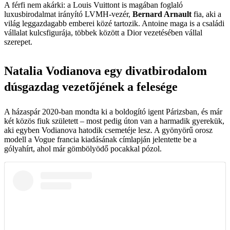
A férfi nem akárki: a Louis Vuittont is magában foglaló
luxusbirodalmat irányító LVMH-vezér,
Bernard Arnault
fia, aki a
világ leggazdagabb emberei közé tartozik. Antoine maga is a családi
vállalat kulcsfigurája, többek között a Dior vezetésében vállal
szerepet.
Natalia Vodianova egy divatbirodalom
dúsgazdag vezetőjének a felesége
A házaspár 2020-ban mondta ki a boldogító igent Párizsban, és már
két közös fiuk született – most pedig úton van a harmadik gyerekük,
aki egyben Vodianova hatodik csemetéje lesz. A gyönyörű orosz
modell a Vogue francia kiadásának címlapján jelentette be a
gólyahírt, ahol már gömbölyödő pocakkal pózol.