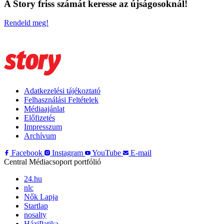
A Story friss számát keresse az újságosoknál!
Rendeld meg!
Adatkezelési tájékoztató
Felhasználási Feltételek
Médiaajánlat
Előfizetés
Impresszum
Archívum
Facebook
Instagram
YouTube
E-mail
Central Médiacsoport portfólió
24.hu
nlc
Nők Lapja
Startlap
nosalty
HáziPatika