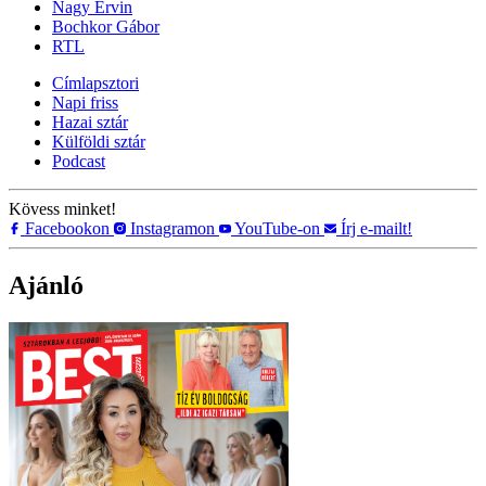
Nagy Ervin
Bochkor Gábor
RTL
Címlapsztori
Napi friss
Hazai sztár
Külföldi sztár
Podcast
Kövess minket!
Facebookon
Instagramon
YouTube-on
Írj e-mailt!
Ajánló