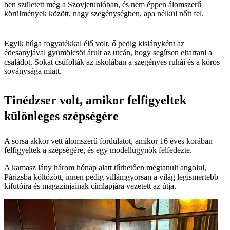
ben született még a Szovjetunióban, és nem éppen álomszerű
körülmények között, nagy szegénységben, apa nélkül nőtt fel.
Egyik húga fogyatékkal élő volt, ő pedig kislányként az
édesanyjával gyümölcsöt árult az utcán, hogy segítsen eltartani a
családot. Sokat csúfolták az iskolában a szegényes ruhái és a kóros
soványsága miatt.
Tinédzser volt, amikor felfigyeltek
különleges szépségére
A sorsa akkor vett álomszerű fordulatot, amikor 16 éves korában
felfigyeltek a szépségére, és egy modellügynök felfedezte.
A kamasz lány három hónap alatt tűrhetően megtanult angolul,
Párizsba költözött, innen pedig villámgyorsan a világ legismertebb
kifutóira és magazinjainak címlapjára vezetett az útja.