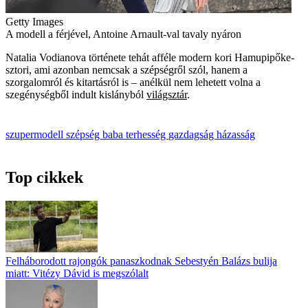
Getty Images
A modell a férjével, Antoine Arnault-val tavaly nyáron
Natalia Vodianova története tehát afféle modern kori Hamupipőke-
sztori, ami azonban nemcsak a szépségről szól, hanem a
szorgalomról és kitartásról is – anélkül nem lehetett volna a
szegénységből indult kislányból
világsztár
.
szupermodell
szépség
baba
terhesség
gazdagság
házasság
Top cikkek
Felháborodott rajongók panaszkodnak Sebestyén Balázs bulija
miatt: Vitézy Dávid is megszólalt