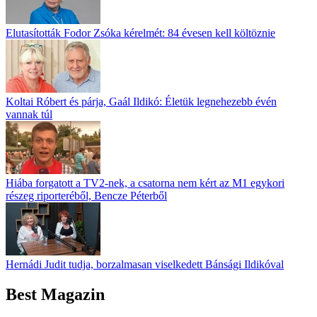
Elutasították Fodor Zsóka kérelmét: 84 évesen kell költöznie
Koltai Róbert és párja, Gaál Ildikó: Életük legnehezebb évén
vannak túl
Hiába forgatott a TV2-nek, a csatorna nem kért az M1 egykori
részeg riporteréből, Bencze Péterből
Hernádi Judit tudja, borzalmasan viselkedett Bánsági Ildikóval
Best Magazin