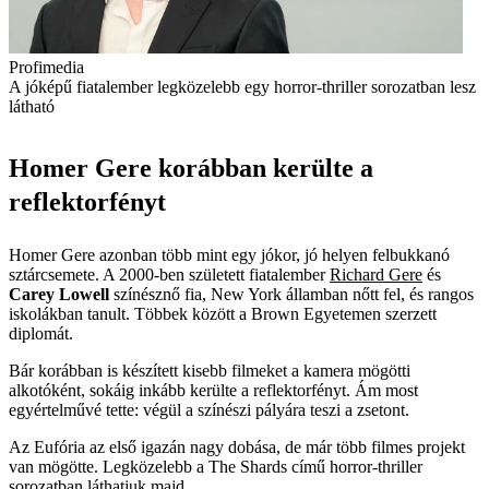
Profimedia
A jóképű fiatalember legközelebb egy horror-thriller sorozatban lesz
látható
Homer Gere korábban kerülte a
reflektorfényt
Homer Gere azonban több mint egy jókor, jó helyen felbukkanó
sztárcsemete. A 2000-ben született fiatalember
Richard Gere
és
Carey Lowell
színésznő fia, New York államban nőtt fel, és rangos
iskolákban tanult. Többek között a Brown Egyetemen szerzett
diplomát.
Bár korábban is készített kisebb filmeket a kamera mögötti
alkotóként, sokáig inkább kerülte a reflektorfényt. Ám most
egyértelművé tette: végül a színészi pályára teszi a zsetont.
Az Eufória az első igazán nagy dobása, de már több filmes projekt
van mögötte. Legközelebb a The Shards című horror-thriller
sorozatban láthatjuk majd.