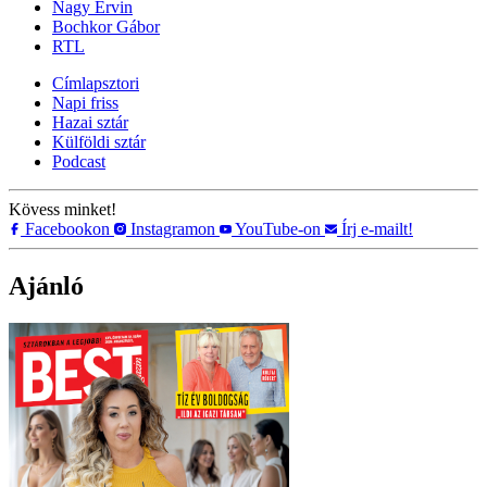
Nagy Ervin
Bochkor Gábor
RTL
Címlapsztori
Napi friss
Hazai sztár
Külföldi sztár
Podcast
Kövess minket!
Facebookon
Instagramon
YouTube-on
Írj e-mailt!
Ajánló