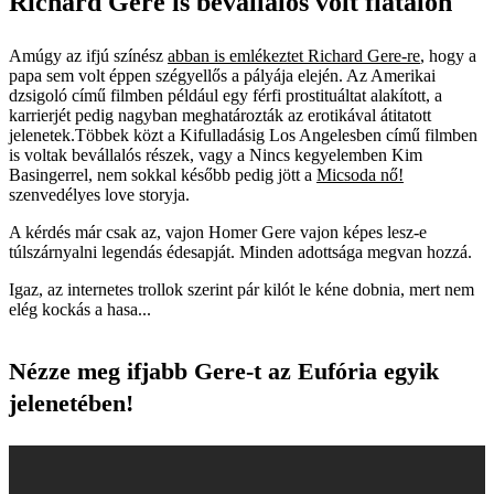
Richard Gere is bevállalós volt fiatalon
Amúgy az ifjú színész
abban is emlékeztet Richard Gere-re
, hogy a
papa sem volt éppen szégyellős a pályája elején. Az Amerikai
dzsigoló című filmben például egy férfi prostituáltat alakított, a
karrierjét pedig nagyban meghatározták az erotikával átitatott
jelenetek.Többek közt a Kifulladásig Los Angelesben című filmben
is voltak bevállalós részek, vagy a Nincs kegyelemben Kim
Basingerrel, nem sokkal később pedig jött a
Micsoda nő!
szenvedélyes love storyja.
A kérdés már csak az, vajon Homer Gere vajon képes lesz-e
túlszárnyalni legendás édesapját. Minden adottsága megvan hozzá.
Igaz, az internetes trollok szerint pár kilót le kéne dobnia, mert nem
elég kockás a hasa...
Nézze meg ifjabb Gere-t az Eufória egyik
jelenetében!