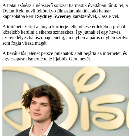
A fiatal színész a népszerű sorozat harmadik évadában tűnik fel, a
Dylan Reid nevű feltörekvő filmsztárt alakítja, aki hamar
kapcsolatba kerül
Sydney Sweeney
karakterével, Cassie-vel.
A történet szerint a lány a karrierje fellendítése érdekében próbál
közelebb kerülni a sikeres színészhez. Így jutnak el egy heves,
szenvedélyes hálószobajelenetig, amelyben a páros enyhén szólva
sem fogja vissza magát.
A bevállalós jelenet persze pillanatok alatt bejárta az internetet, és
egy csapásra ismertté tette ifjabbik Gere nevét.