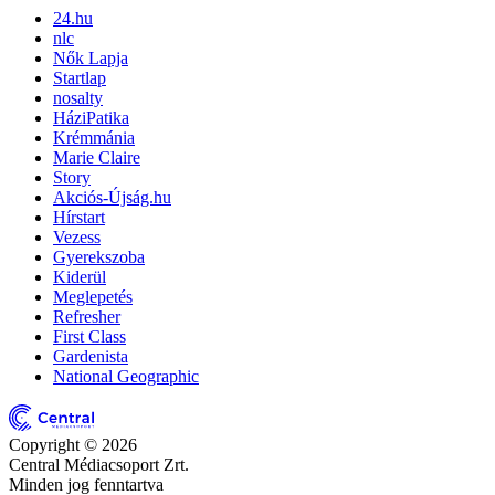
24.hu
nlc
Nők Lapja
Startlap
nosalty
HáziPatika
Krémmánia
Marie Claire
Story
Akciós-Újság.hu
Hírstart
Vezess
Gyerekszoba
Kiderül
Meglepetés
Refresher
First Class
Gardenista
National Geographic
Copyright © 2026
Central Médiacsoport Zrt.
Minden jog fenntartva