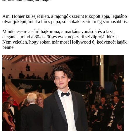
Ami Homer külsejét illeti, a rajongók szerint kiköpött apja, legalább
olyan jóképű, mint a híres papa, sőt sokak szerint még sármosabb is.
Mindenesetre a sűrű hajkorona, a markáns vonások és a laza
elegancia mind a 80-as, 90-es évek népszerű szívtipróját idézik.
Nem véletlen, hogy sokan már most Hollywood új kedvencét látják
benne.