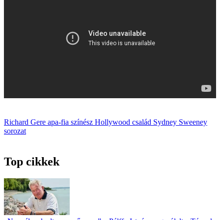
Richard Gere
apa-fia
színész
Hollywood
család
Sydney Sweeney
sorozat
Top cikkek