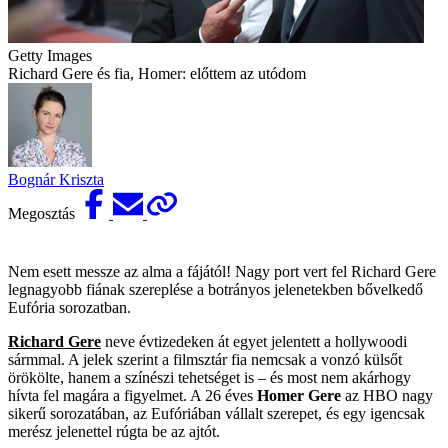
Getty Images
Richard Gere és fia, Homer: előttem az utódom
Bognár Kriszta
Megosztás
Nem esett messze az alma a fájától! Nagy port vert fel Richard Gere
legnagyobb fiának szereplése a botrányos jelenetekben bővelkedő
Eufória sorozatban.
Richard Gere
neve évtizedeken át egyet jelentett a hollywoodi
sármmal. A jelek szerint a filmsztár fia nemcsak a vonzó külsőt
örökölte, hanem a színészi tehetséget is – és most nem akárhogy
hívta fel magára a figyelmet. A 26 éves
Homer Gere
az HBO nagy
sikerű sorozatában, az Eufóriában vállalt szerepet, és egy igencsak
merész jelenettel rúgta be az ajtót.