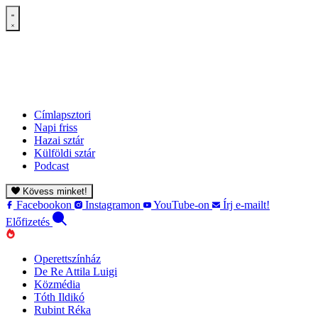
Címlapsztori
Napi friss
Hazai sztár
Külföldi sztár
Podcast
Kövess minket!
Facebookon
Instagramon
YouTube-on
Írj e-mailt!
Előfizetés
Operettszínház
De Re Attila Luigi
Közmédia
Tóth Ildikó
Rubint Réka