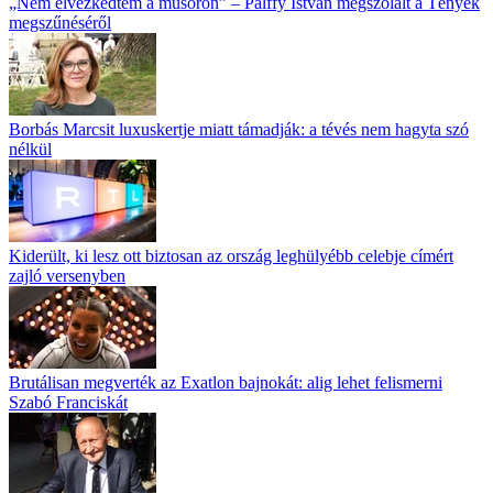
„Nem élvezkedtem a műsoron” – Pálffy István megszólalt a Tények
megszűnéséről
Borbás Marcsit luxuskertje miatt támadják: a tévés nem hagyta szó
nélkül
Kiderült, ki lesz ott biztosan az ország leghülyébb celebje címért
zajló versenyben
Brutálisan megverték az Exatlon bajnokát: alig lehet felismerni
Szabó Franciskát