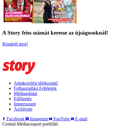
A Story friss számát keresse az újságosoknál!
Rendeld meg!
Adatkezelési tájékoztató
Felhasználási Feltételek
Médiaajánlat
Előfizetés
Impresszum
Archívum
Facebook
Instagram
YouTube
E-mail
Central Médiacsoport portfólió