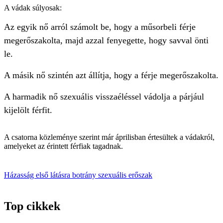
A vádak súlyosak:
Az egyik nő arról számolt be, hogy a műsorbeli férje
megerőszakolta, majd azzal fenyegette, hogy savval önti
le.
A másik nő szintén azt állítja, hogy a férje megerőszakolta.
A harmadik nő szexuális visszaéléssel vádolja a párjául
kijelölt férfit.
A csatorna közleménye szerint már áprilisban értesültek a vádakról,
amelyeket az érintett férfiak tagadnak.
Házasság első látásra
botrány
szexuális erőszak
Top cikkek