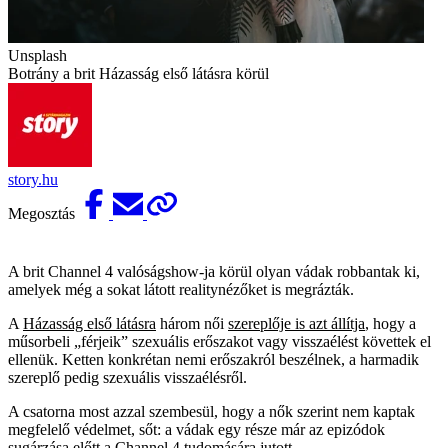
Unsplash
Botrány a brit Házasság első látásra körül
story.hu
Megosztás
A brit Channel 4 valóságshow-ja körül olyan vádak robbantak ki,
amelyek még a sokat látott realitynézőket is megrázták.
A
Házasság első látásra
három női
szereplője is azt állítja
, hogy a
műsorbeli „férjeik” szexuális erőszakot vagy visszaélést követtek el
ellenük. Ketten konkrétan nemi erőszakról beszélnek, a harmadik
szereplő pedig szexuális visszaélésről.
A csatorna most azzal szembesül, hogy a nők szerint nem kaptak
megfelelő védelmet, sőt: a vádak egy része már az epizódok
sugárzása előtt a Channel 4 tudomására jutott.