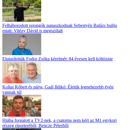
Felháborodott rajongók panaszkodnak Sebestyén Balázs bulija
miatt: Vitézy Dávid is megszólalt
Elutasították Fodor Zsóka kérelmét: 84 évesen kell költöznie
Koltai Róbert és párja, Gaál Ildikó: Életük legnehezebb évén
vannak túl
Hiába forgatott a TV2-nek, a csatorna nem kért az M1 egykori
részeg riporteréből, Bencze Péterből