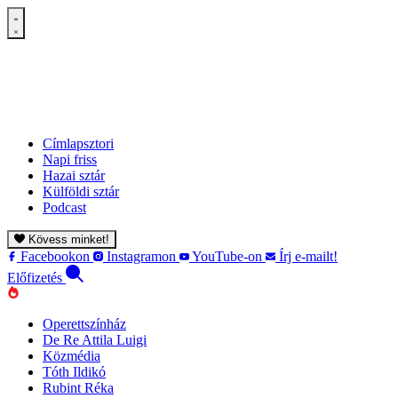
Címlapsztori
Napi friss
Hazai sztár
Külföldi sztár
Podcast
Kövess minket!
Facebookon
Instagramon
YouTube-on
Írj e-mailt!
Előfizetés
Operettszínház
De Re Attila Luigi
Közmédia
Tóth Ildikó
Rubint Réka