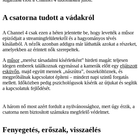
A csatorna tudott a vádakról
A Channel 4 csak ezen a héten jelentette be, hogy levették a műsor
epizódjait a streamingfelületekről és a hagyományos tévés
kínálatból. A nézők azonban addigra már láthatták azokat a részeket,
amelyekben az érintett nők szerepeltek.
A
műsor
„merész társadalmi kísérletként” hirdeti magát: teljesen
idegen emberek találkoznak egymással a kamerák előtt egy
eljátszott
esküvőn
, majd együtt mennek „nászútra”, összeköltöznek, és
megpróbálnak kapcsolatot építeni – mindezt napi szintű forgatás
mellett. Időközben pedig pszichológusok kísérik az útjukat és segítik
a kapcsolatuk fejlődését.
A három nő most azért fordult a nyilvánossághoz, mert úgy érzik, a
csatorna nem biztosított számukra megfelelő védelmet.
Fenyegetés, erőszak, visszaélés