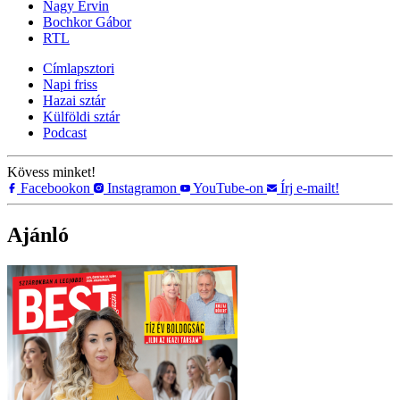
Nagy Ervin
Bochkor Gábor
RTL
Címlapsztori
Napi friss
Hazai sztár
Külföldi sztár
Podcast
Kövess minket!
Facebookon
Instagramon
YouTube-on
Írj e-mailt!
Ajánló