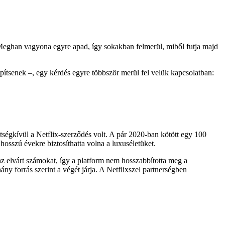
és Meghan vagyona egyre apad, így sokakban felmerül, miből futja majd
építsenek –, egy kérdés egyre többször merül fel velük kapcsolatban:
égkívül a Netflix-szerződés volt. A pár 2020-ban kötött egy 100
hosszú évekre biztosíthatta volna a luxuséletüket.
z elvárt számokat, így a platform nem hosszabbította meg a
ány forrás szerint a végét járja. A Netflixszel partnerségben