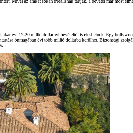
tért. Mivel az árakat sokan irreá­lisnak tartják, a bevétel már most elma
 akár évi 15-20 millió dollárnyi bevételtől is eleshetnek. Egy hollywood
nntartása önmagában évi több millió dollárba kerülhet. Biztonsági szolg
a.