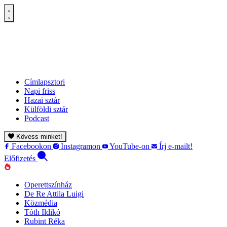
Címlapsztori
Napi friss
Hazai sztár
Külföldi sztár
Podcast
Kövess minket!
Facebookon
Instagramon
YouTube-on
Írj e-mailt!
Előfizetés
Operettszínház
De Re Attila Luigi
Közmédia
Tóth Ildikó
Rubint Réka