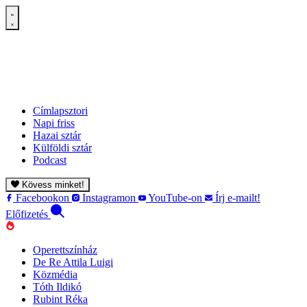
Címlapsztori
Napi friss
Hazai sztár
Külföldi sztár
Podcast
Kövess minket!
Facebookon
Instagramon
YouTube-on
Írj e-mailt!
Előfizetés
Operettszínház
De Re Attila Luigi
Közmédia
Tóth Ildikó
Rubint Réka