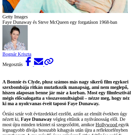
Getty Images
Faye Dunaway és Steve McQueen egy forgatáson 1968-ban
Bognár Kriszta
Megosztás
A Bonnie és Clyde, plusz számos más nagy sikerű film egykori
szexbombája ritkán mutatkozik manapság, ami nem meglepő,
hiszen alaposan benne jár már a korban. Most egy filmfesztivál
mégis előcsalogatta a visszavonultságból – nézze meg, hogy néz
ki ma a nyolcvanas éveit taposó Faye Dunaway.
Óriási sztár volt évtizedekkel ezelőtt, aztán az elmúlt években úgy
nézett ki,
Faye Dunaway
végleg eltűnik a nyilvánosság elől. De
most újra minden tekintet rá szegeződött, amikor
Hollywood
egyik
legnagyobb dívája hosszabb kihagyás után újra a reflektorfényben