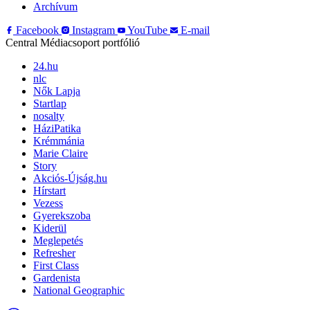
Archívum
Facebook
Instagram
YouTube
E-mail
Central Médiacsoport portfólió
24.hu
nlc
Nők Lapja
Startlap
nosalty
HáziPatika
Krémmánia
Marie Claire
Story
Akciós-Újság.hu
Hírstart
Vezess
Gyerekszoba
Kiderül
Meglepetés
Refresher
First Class
Gardenista
National Geographic