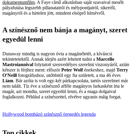
dokumentumfilm
. A Faye című alkotásban saját szavaival mesélt
pályafutása legszebb pillanatairól és mélypontjairól, sikerről,
magányról és a hirtelen jött, mindent elsöprő hírnévről.
A színésznő nem bánja a magányt, szeret
egyedül lenni
Dunaway mindig is nagyon
óvta a magánéletét, a kíváncsi
tekintetetektől. Annak idején azért lehetett tudni a
Marcello
Mastroiannival
folytatott szenvedélyes szerelmi viszonyáról, aztán
kétszer is férjhez ment: először
Peter Wolf
énekeshez, majd
Terry
O’Neill
fotográfushoz, utóbbitól egy fia született, a ma 46 éves
Liam
. Bár azóta is volt egy-két párkapcsolata, tartós szerelmet már
nem talált. Tíz éve a színésznő afféle magányos farkasként írta le
magát, azt mondta, szeret egyedül lenni, és a maga dolgaival
foglalkozni. Például a színészettel, elvétve ugyanis máig forgat.
Hollywood
bombázó
színésznő
öregedés
legenda
Top cikkek