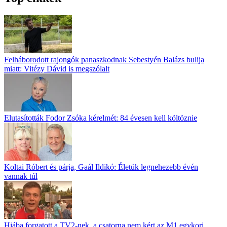
Felháborodott rajongók panaszkodnak Sebestyén Balázs bulija
miatt: Vitézy Dávid is megszólalt
Elutasították Fodor Zsóka kérelmét: 84 évesen kell költöznie
Koltai Róbert és párja, Gaál Ildikó: Életük legnehezebb évén
vannak túl
Hiába forgatott a TV2-nek, a csatorna nem kért az M1 egykori