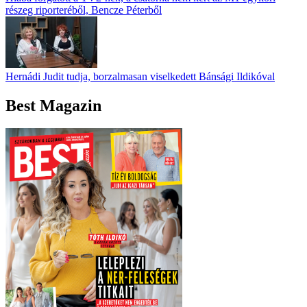
részeg riporteréből, Bencze Péterből
Hernádi Judit tudja, borzalmasan viselkedett Bánsági Ildikóval
Best Magazin