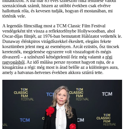
mutatkozott. A ma már 85 éves színésznő ritka feltűnése valódi
szenzációnak számít, hiszen az utóbbi években csak elvétve
hallottunk róla, és kevesen tudják, hogyan él mostanában, mi
történik vele.
A legendás filmcsillag most a TCM Classic Film Festival
vendégeként tért vissza a reflektorfénybe Hollywoodban, ahol
Oscar-díjas filmjét, az 1976-ban bemutatott Hálózatot vetítették le.
Dunaway élénkpiros virágdíszekkel ékesített, elegáns fekete
kosztümben jelent meg az eseményen. Arcát ezüstös, ősz tincsek
keretezték, megjelenése egyszerre volt visszafogott és mégis
dívaszerű – a színésznő kétségtelenül őriz még valamit a
régi
ragyogásból
. Az idő múlása persze nyomot hagyott rajta, de a
kisugárzása a régi: még most is árad belőle az a különleges aura,
amely a hatvanas-hetvenes években akkora sztárrá tette.