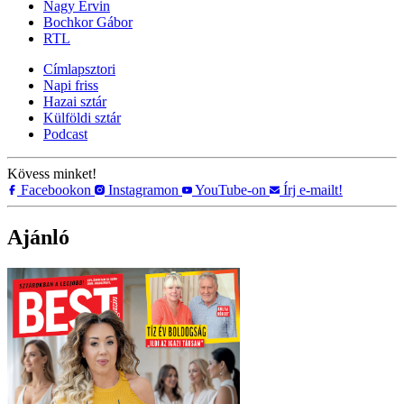
Nagy Ervin
Bochkor Gábor
RTL
Címlapsztori
Napi friss
Hazai sztár
Külföldi sztár
Podcast
Kövess minket!
Facebookon
Instagramon
YouTube-on
Írj e-mailt!
Ajánló