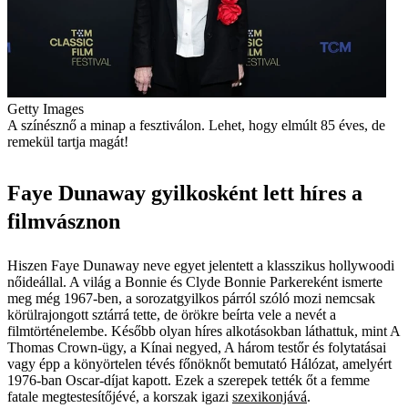
Getty Images
A színésznő a minap a fesztiválon. Lehet, hogy elmúlt 85 éves, de
remekül tartja magát!
Faye Dunaway gyilkosként lett híres a
filmvásznon
Hiszen Faye Dunaway neve egyet jelentett a klasszikus hollywoodi
nőideállal. A világ a Bonnie és Clyde Bonnie Parkereként ismerte
meg még 1967-ben, a sorozatgyilkos párról szóló mozi nemcsak
körülrajongott sztárrá tette, de örökre beírta vele a nevét a
filmtörténelembe. Később olyan híres alkotásokban láthattuk, mint A
Thomas Crown-ügy, a Kínai negyed, A három testőr és folytatásai
vagy épp a könyörtelen tévés főnöknőt bemutató Hálózat, amelyért
1976-ban Oscar-díjat kapott. Ezek a szerepek tették őt a femme
fatale megtestesítőjévé, a korszak igazi
szexikonjává
.