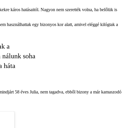
ekre káros hatásaitól. Nagyon nem szerették volna, ha belőlük is
sem használhattak egy bizonyos kor alatt, amivel eléggé kilógtak a
ak a
n nálunk soha
a háta
 mindjárt 58 éves Julia, nem tagadva, ebből bizony a már kamaszodó