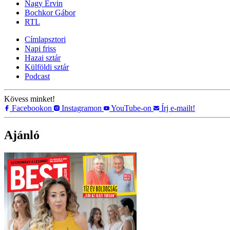
Nagy Ervin
Bochkor Gábor
RTL
Címlapsztori
Napi friss
Hazai sztár
Külföldi sztár
Podcast
Kövess minket!
Facebookon
Instagramon
YouTube-on
Írj e-mailt!
Ajánló