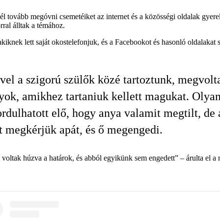
 tovább megóvni csemetéiket az internet és a közösségi oldalak gyerek
ral álltak a témához.
kiknek lett saját okostelefonjuk, és a Facebookot és hasonló oldalakat 
el a szigorú szülők közé tartoztunk, megvolt
yok, amikhez tartaniuk kellett magukat. Olya
rdulhatott elő, hogy anya valamit megtilt, de 
 megkérjük apát, és ő megengedi.
oltak húzva a határok, és abból egyikünk sem engedett” – árulta el a