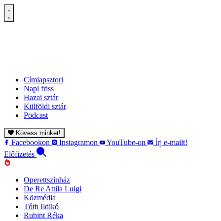
Címlapsztori
Napi friss
Hazai sztár
Külföldi sztár
Podcast
Kövess minket!
Facebookon
Instagramon
YouTube-on
Írj e-mailt!
Előfizetés
Operettszínház
De Re Attila Luigi
Közmédia
Tóth Ildikó
Rubint Réka