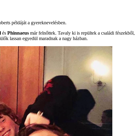
berts példáját a gyereknevelésben.
l
és
Phinnaeus
már felnőttek. Tavaly ki is repültek a családi fészekből
 szülők lassan egyedül maradnak a nagy házban.