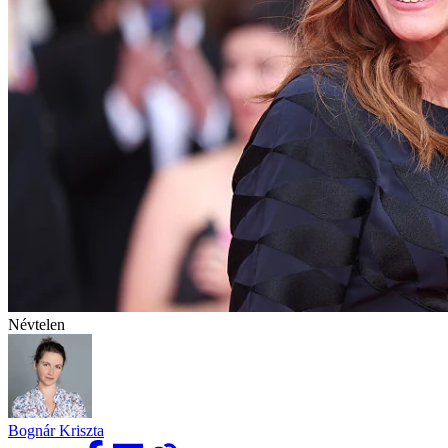
Névtelen
Bognár Kriszta