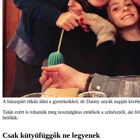
A házaspárt ritkán látni a gyerekeikkel, de Danny anyák napján kivét
Talán ezért is rohanták meg nosztalgikus emlékek a színésznőt, aki fel
belőlük.
Csak kütyüfüggők ne legyenek