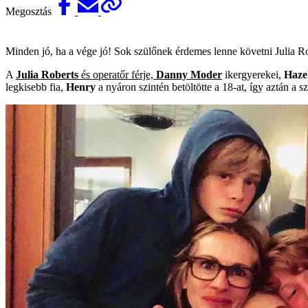
Megosztás
Minden jó, ha a vége jó! Sok szülőnek érdemes lenne követni Julia Ro
A
Julia Roberts
és operatőr férje,
Danny Moder
ikergyerekei,
Haze
legkisebb fia,
Henry
a nyáron szintén betöltötte a 18-at, így aztán a