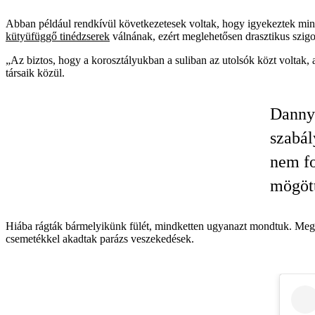
Abban például rendkívül következetesek voltak, hogy igyekeztek minél
kütyüfüggő tinédzserek
válnának, ezért meglehetősen drasztikus szigor
„Az biztos, hogy a korosztályukban a suliban az utolsók közt voltak, a
társaik közül.
Dannyv
szabál
nem fo
mögött
Hiába rágták bármelyikünk fülét, mindketten ugyanazt mondtuk. Meg v
csemetékkel akadtak parázs veszekedések.