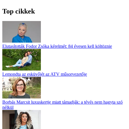
Top cikkek
Elutasították Fodor Zsóka kérelmét: 84 évesen kell költöznie
Lemondta az esküvőjét az ATV műsorvezetője
Borbás Marcsit luxuskertje miatt támadják: a tévés nem hagyta szó
nélkül