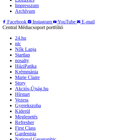
Impresszum
Archívum
Facebook
Instagram
YouTube
E-mail
Central Médiacsoport portfólió
24.hu
nlc
Nők Lapja
Startlap
nosalty
HáziPatika
Krémmánia
Marie Claire
Story
Akciós-Újság.hu
Hírstart
Vezess
Gyerekszoba
Kiderül
Meglepetés
Refresher
First Class
Gardenista
National Geographic