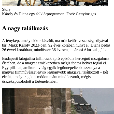
Story
Károly és Diana egy folklórprogramon. Fotó: Gettyimages
A nagy találkozás
A fénykép, amely ekkor készült, ma már kettős veszteség súlyával
bír: Makk Károly 2023-ban, 92 éves korában hunyt el, Diana pedig
26 évvel korábban, mindössze 36 évesen, a párizsi Alma-alagútban.
Budapesti látogatása talán csak apró epizód a hercegnő mozgalmas
életében, de a magyar emlékezetben mégis fontos helyet foglal el.
Egy pillanat, amikor a világ egyik legünnepeltebb asszonya a
magyar filmművészet egyik legnagyobb alakjával találkozott – két
életút, amely tragikus módon mára mind lezárult, mégis
összekapcsolódott a történelemben.