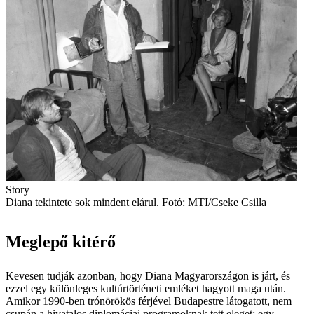
Story
Diana tekintete sok mindent elárul. Fotó: MTI/Cseke Csilla
Meglepő kitérő
Kevesen tudják azonban, hogy Diana Magyarországon is járt, és
ezzel egy különleges kultúrtörténeti emléket hagyott maga után.
Amikor 1990-ben trónörökös férjével Budapestre látogatott, nem
csupán a hivatalos diplomáciai programoknak tett eleget: egy