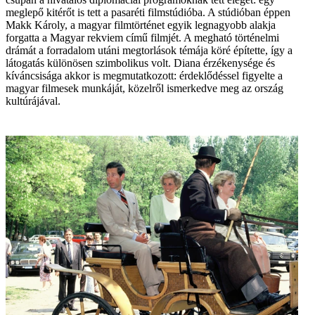
meglepő kitérőt is tett a pasaréti filmstúdióba. A stúdióban éppen
Makk Károly, a magyar filmtörténet egyik legnagyobb alakja
forgatta a Magyar rekviem című filmjét. A megható történelmi
drámát a forradalom utáni megtorlások témája köré építette, így a
látogatás különösen szimbolikus volt. Diana érzékenysége és
kíváncsisága akkor is megmutatkozott: érdeklődéssel figyelte a
magyar filmesek munkáját, közelről ismerkedve meg az ország
kultúrájával.