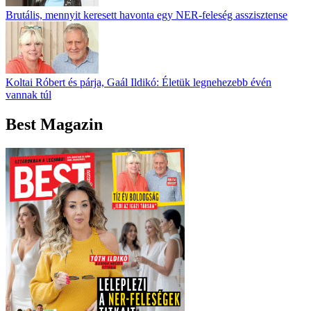
Brutális, mennyit keresett havonta egy NER-feleség asszisztense
Koltai Róbert és párja, Gaál Ildikó: Életük legnehezebb évén
vannak túl
Best Magazin