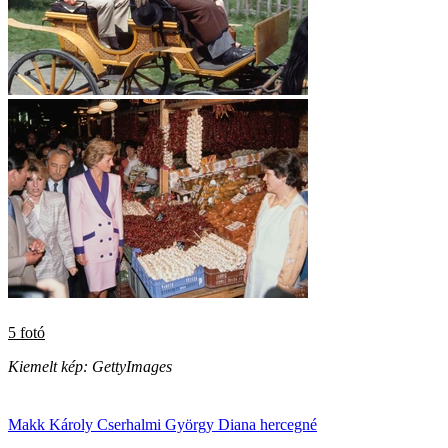
5 fotó
Kiemelt kép: GettyImages
Makk Károly
Cserhalmi György
Diana hercegné