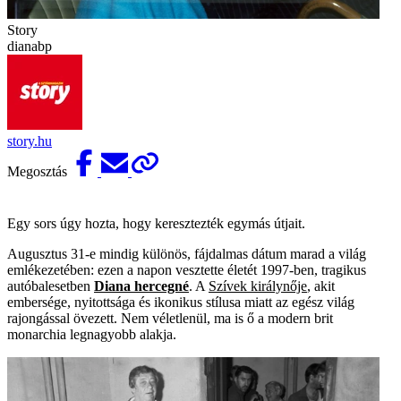
Story
dianabp
story.hu
Megosztás
Egy sors úgy hozta, hogy keresztezték egymás útjait.
Augusztus 31-e mindig különös, fájdalmas dátum marad a világ
emlékezetében: ezen a napon vesztette életét 1997-ben, tragikus
autóbalesetben
Diana hercegné
. A
Szívek királynője
, akit
embersége, nyitottsága és ikonikus stílusa miatt az egész világ
rajongással övezett. Nem véletlenül, ma is ő a modern brit
monarchia legnagyobb alakja.