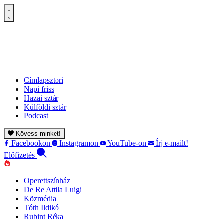
Címlapsztori
Napi friss
Hazai sztár
Külföldi sztár
Podcast
Kövess minket!
Facebookon
Instagramon
YouTube-on
Írj e-mailt!
Előfizetés
Operettszínház
De Re Attila Luigi
Közmédia
Tóth Ildikó
Rubint Réka