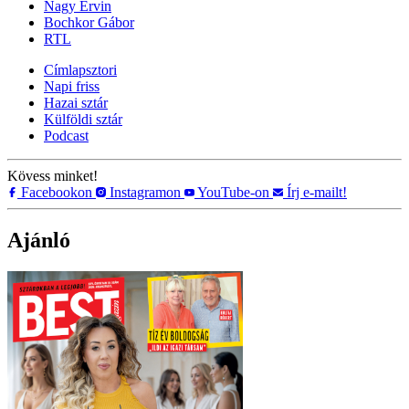
Nagy Ervin
Bochkor Gábor
RTL
Címlapsztori
Napi friss
Hazai sztár
Külföldi sztár
Podcast
Kövess minket!
Facebookon
Instagramon
YouTube-on
Írj e-mailt!
Ajánló