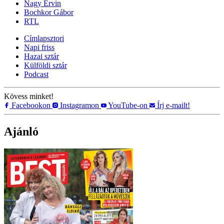
Nagy Ervin
Bochkor Gábor
RTL
Címlapsztori
Napi friss
Hazai sztár
Külföldi sztár
Podcast
Kövess minket!
Facebookon
Instagramon
YouTube-on
Írj e-mailt!
Ajánló