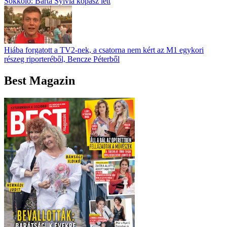
Sokkoló: Barta Sylvia kopasz lett
Hiába forgatott a TV2-nek, a csatorna nem kért az M1 egykori
részeg riporteréből, Bencze Péterből
Best Magazin