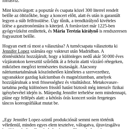
forrásvíz.
Mint kiszivárgott: a popsztár és csapata közel 300 literrel rendelt
belőle az öltözőkbe, hogy a koncert előtt, alatt és után is garantált
legyen a stáb felfrissülése. Úgy tűnik, a trendkirálynő kivételes
ízlése a gasztronómiára is kiterjed. A forrásvizet már 1225-ben
gyógyvízként említettek, és
Mária Terézia királynő
is rendszeresen
fogyasztott belőle.
Hogyan esett rá most a választása? A turnécsapata választotta ki
Jennifer Lopez
számára egy vakteszt után Madridban. A
döntésükhöz hozzájárult, hogy a különleges nedű akár 50 000 éves
vízjáratokon keresztül szűrődik át a felszín alatti vízzáró rétegeken,
miközben megőrzi természetes tisztaságát. Alacsony
nátriumtartalmának köszönhetően kíméletes a szervezethez,
ugyanakkor gazdag kalciumban és magnéziumban, amelyek
hozzájárulnak a testi frissességhez és vitalitáshoz. Metakovasav-
tartalma pedig különösen frissítő hatást biztosít még intenzív fizikai
igénybevétel idején is. Márpedig Jennifer terhelése nem mindennapi,
pláne egy fellépés alatt: a kétórás órás koncert során fergeteges
táncos koreográfiákat mutat be.
„Egy Jennifer Lopez-szintű produkciónál semmi nem történik
véletlenül, minden egyes elem tesztelve, válogatva, újravizsgálva