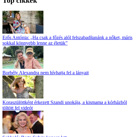
Top cikkek
Erős Antónia: „Ha csak a főzés alól fel­szabadítanánk a nőket, máris
sokkal könnyebb lenne az életük”
Borbély Alexandra nem hívhatja fel a lányait
Koraszülöttként érkezett Szandi unokája, a kismama a kórházból
töltött fel videót