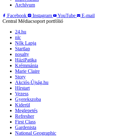
Archívum
Facebook
Instagram
YouTube
E-mail
Central Médiacsoport portfólió
24.hu
nlc
Nők Lapja
Startlap
nosalty
HáziPatika
Krémmánia
Marie Claire
Story
Akciós-Újság.hu
Hírstart
Vezess
Gyerekszoba
Kiderül
Meglepetés
Refresher
First Class
Gardenista
National Geographic