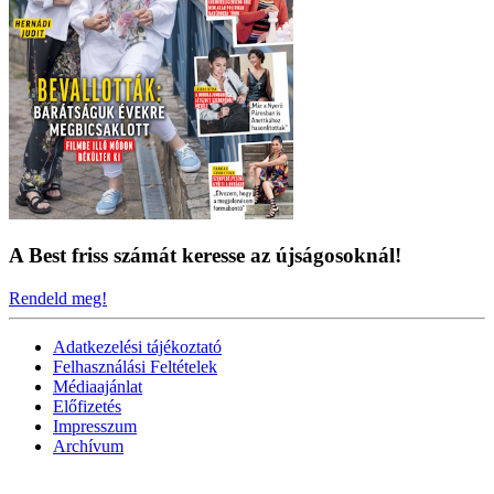
A Best friss számát keresse az újságosoknál!
Rendeld meg!
Adatkezelési tájékoztató
Felhasználási Feltételek
Médiaajánlat
Előfizetés
Impresszum
Archívum