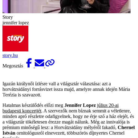
Story
jennifer lopez
story.hu
Megosztás
Igazán királynői ízlésre vall a világsztár választása: azt a
horvátzsidányi forrásvizet issza majd, amelyre annak idején Mária
Terézia is szavazott.
Hatalmas készülődés előzi meg
Jennifer Lopez
július 20-ai
budapesti koncertjét
. A szervezők nem bíznak semmit a véletlenre,
minden apró részletre odafigyelnek, hogy ne érje szó a ház elejét, és
a világsztár tökéletesen érezze magát nálunk. Még az innivalója is
prémium minőségű lesz: a Horvátzsidány mélyéről fakadó,
Chernel
István
ornitológusról elnevezett, többszörös díjnyertes Chernel