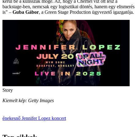
kerül be a kulisszák mögé. Az, hogy a Chernel víz ott lesz a
backstage-ben, nemcsak egy logisztikai döntés, hanem egy elismerés
is” –
Guba Gábor
, a Green Stage Production ügyvezető igazgatója.
Story
Kiemelt kép: Getty Images
énekesnő
Jennifer Lopez
koncert