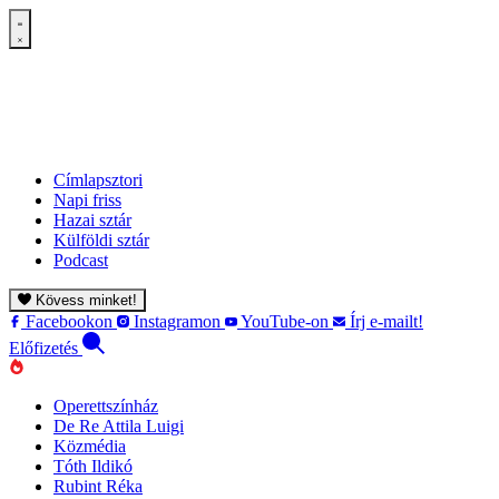
Címlapsztori
Napi friss
Hazai sztár
Külföldi sztár
Podcast
Kövess minket!
Facebookon
Instagramon
YouTube-on
Írj e-mailt!
Előfizetés
Operettszínház
De Re Attila Luigi
Közmédia
Tóth Ildikó
Rubint Réka