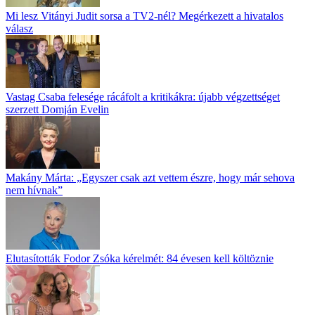
Mi lesz Vitányi Judit sorsa a TV2-nél? Megérkezett a hivatalos
válasz
Vastag Csaba felesége rácáfolt a kritikákra: újabb végzettséget
szerzett Domján Evelin
Makány Márta: „Egyszer csak azt vettem észre, hogy már sehova
nem hívnak”
Elutasították Fodor Zsóka kérelmét: 84 évesen kell költöznie