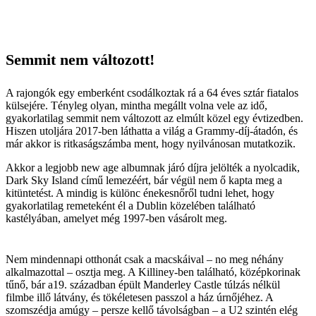
Semmit nem változott!
A rajongók egy emberként csodálkoztak rá a 64 éves sztár ­fiatalos
külsejére. Tényleg olyan, mintha megállt volna vele az idő,
gyakorlatilag semmit nem változott az elmúlt közel egy évtizedben.
Hiszen utoljára 2017-ben láthatta a világ a Grammy-díj-­átadón, és
már akkor is ritkaságszámba ment, hogy nyilvánosan mutatkozik.
Akkor a legjobb new age albumnak járó díjra jelölték a nyolcadik,
Dark Sky Island című lemezéért, bár végül nem ő kapta meg a
kitüntetést. A mindig is különc énekesnőről tudni lehet, hogy
gyakorlatilag remeteként él a Dublin közelében található
kastélyában, amelyet még 1997-ben vásárolt meg.
Nem mindennapi otthonát csak a macskáival – no meg néhány
alkalmazottal – osztja meg. A Killiney-ben ­található, középkorinak
tűnő, bár a19. században épült Manderley Castle túlzás nélkül
filmbe illő látvány, és tökéletesen passzol a ház úrnőjéhez. A
szomszédja amúgy – persze kellő távolságban – a U2 szintén elég