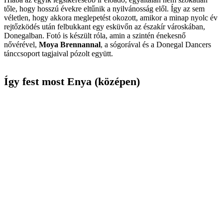
tőle, hogy hosszú évekre eltűnik a nyilvánosság elől. Így az sem
véletlen, hogy akkora meglepetést okozott, amikor a minap nyolc év
rejtőzködés után felbukkant egy esküvőn az északír városkában,
Donegalban. Fotó is készült róla, amin a szintén énekesnő
nővérével,
Moya Brennannal
, a sógorával és a Donegal Dancers
tánc­csoport tagjaival pózolt együtt.
Így fest most Enya (középen)