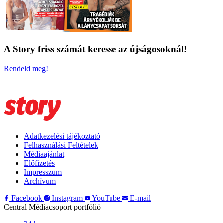
A Story friss számát keresse az újságosoknál!
Rendeld meg!
Adatkezelési tájékoztató
Felhasználási Feltételek
Médiaajánlat
Előfizetés
Impresszum
Archívum
Facebook
Instagram
YouTube
E-mail
Central Médiacsoport portfólió