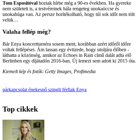
Tom Espositóval
hoztak hírbe még a 90-es években. Ha gyereke
nem született is, a testvéreinek hála rengeteg unokaöccse és
unokahúga van. Az persze borítékolható, hogy túl sok időt nem tölt
velük…
Valaha fellép még?
Bár Enya koncertturnéra sosem ment, korábban azért időről időre
voltak fellépései. Ám lassan egy évtizede, hogy utoljára élőben ­
láthatta a közönség, amikor az Echoes in Rain című dalát adta elő
Berlinben egy díj­átadón 2016-ban. Új lemezt sem adott ki 2015 óta.
Kiemelt kép és fotók: Getty Images, Profimedia
párkapcsolat
énekesnő
szingli
férfiak
Enya
Top cikkek