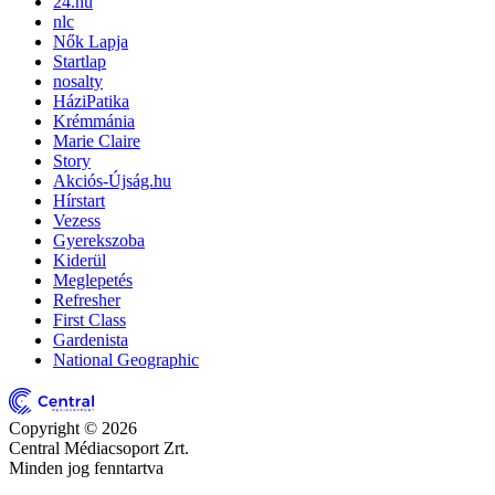
24.hu
nlc
Nők Lapja
Startlap
nosalty
HáziPatika
Krémmánia
Marie Claire
Story
Akciós-Újság.hu
Hírstart
Vezess
Gyerekszoba
Kiderül
Meglepetés
Refresher
First Class
Gardenista
National Geographic
Copyright © 2026
Central Médiacsoport Zrt.
Minden jog fenntartva