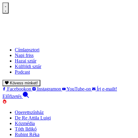
Címlapsztori
Napi friss
Hazai sztár
Külföldi sztár
Podcast
Kövess minket!
Facebookon
Instagramon
YouTube-on
Írj e-mailt!
Előfizetés
Operettszínház
De Re Attila Luigi
Közmédia
Tóth Ildikó
Rubint Réka