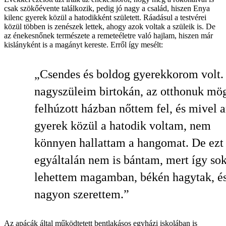
csak szökőévente találkozik, pedig jó nagy a család, hiszen Enya
kilenc gyerek közül a hatodikként született. Ráadásul a testvérei
közül többen is zenészek lettek, ahogy azok voltak a szüleik is. De
az énekesnőnek természete a remeteéletre való hajlam, hiszen már
kislányként is a magányt kereste. Erről így mesélt:
„Csendes és boldog gyerekkorom volt.
nagyszüleim birtokán, az otthonuk mö
felhúzott házban nőttem fel, és mivel 
gyerek közül a hatodik voltam, nem
könnyen hallattam a hangomat. De ezt
egyáltalán nem is bántam, mert így sok
lehettem magamban, békén hagytak, és
nagyon szerettem.”
Az apácák által működtetett bentlakásos egyházi iskolában is