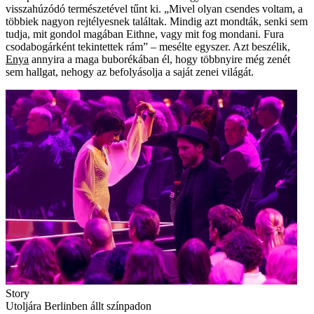
visszahúzódó természetével tűnt ki. „Mivel olyan csendes voltam, a
­többiek nagyon rejtélyesnek találtak. Mindig azt mondták, senki sem
tudja, mit gondol magában ­Eithne, vagy mit fog mondani. Fura
csodabogárként tekintettek rám” – mesélte egyszer. Azt beszélik,
Enya
annyira a maga buborékában él, hogy többnyire még zenét
sem hallgat, nehogy az befolyásolja a saját zenei világát.
Story
Utoljára Berlinben állt színpadon