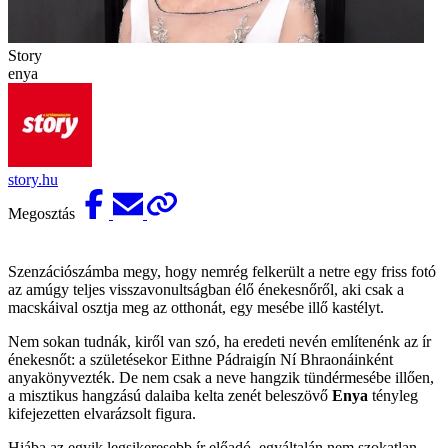
Story
enya
story.hu
Megosztás
Szenzációszámba megy, hogy nemrég felkerült a netre egy friss fotó
az amúgy teljes visszavonultságban élő énekesnőről, aki csak a
macskáival osztja meg az otthonát, egy mesébe illő kastélyt.
Nem sokan tudnák, kiről van szó, ha eredeti nevén említenénk az ír
énekesnőt: a születésekor Eithne Pádraigín Ní Bhraonáinként
anyakönyvezték. De nem csak a neve hangzik tündérmesébe illően,
a misztikus hangzású dalaiba kelta zenét beleszövő
Enya
tényleg
kifejezetten elvarázsolt figura.
Hiába az egyik legsikeresebb ír előadó, egyáltalán nem szokatlan