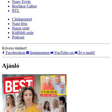
Nagy Ervin
Bochkor Gábor
RTL
Címlapsztori
Napi friss
Hazai sztár
Külföldi sztár
Podcast
Kövess minket!
Facebookon
Instagramon
YouTube-on
Írj e-mailt!
Ajánló