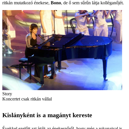
ritkán mutatkozó énekese,
Bono
, de ő sem sűrűn látja kolléganőjét.
Story
Koncertet csak ritkán vállal
Kislányként is a magányt kereste
Évekkel ezelőtt azt írták az énekesnőről, hogy még a rokonaival is