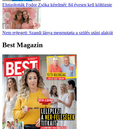
Elutasították Fodor Zsóka kérelmét: 84 évesen kell költöznie
Nem rejtegeti: Szandi lánya megmutatta a szülés utáni alakját
Best Magazin