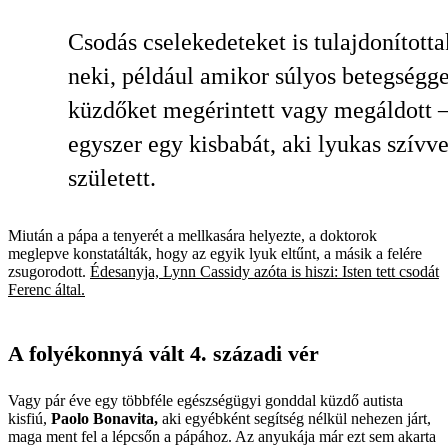
Csodás cselekedeteket is tulajdonította
neki, például amikor súlyos betegségge
küzdőket megérintett vagy megáldott 
egyszer egy kisbabát, aki lyukas szívve
született.
Miután a pápa a tenyerét a mellkasára helyezte, a doktorok
meglepve konstatálták, hogy az egyik lyuk eltűnt, a másik a felére
zsugorodott.
Édesanyja, Lynn Cassidy azóta is hiszi: Isten tett csodát
Ferenc által.
A folyékonnyá vált 4. századi vér
Vagy pár éve egy többféle egészségügyi gonddal küzdő autista
kisfiú,
Paolo Bonavita,
aki egyébként segítség nélkül nehezen járt,
maga ment fel a lépcsőn a pápához. Az anyukája már ezt sem akarta