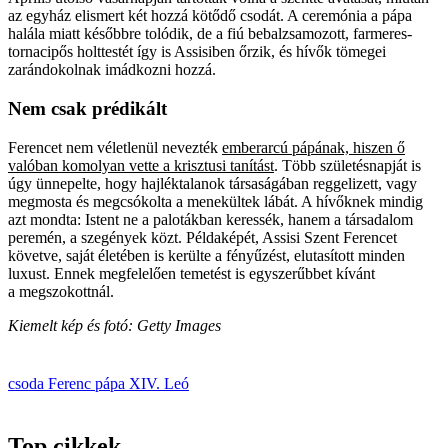
az egyház elismert két hozzá kötődő csodát. A ceremónia a pápa
halála miatt későbbre tolódik, de a fiú bebalzsamozott, farmeres-
tornacipős holttestét így is Assisiben őrzik, és hívők tömegei
zarándokolnak imádkozni hozzá.
Nem csak prédikált
Ferencet nem véletlenül nevezték
emberarcú pápának, hiszen ő
valóban komolyan vette a krisztusi tanítást
. Több születésnapját is
úgy ünnepelte, hogy hajléktalanok társaságában reggelizett, vagy
megmosta és megcsókolta a menekültek lábát. A hívőknek mindig
azt mondta: Istent ne a palotákban keressék, hanem a társadalom
peremén, a szegények közt. Példaképét, ­Assisi Szent Ferencet
követve, saját életében is kerülte a fényűzést, elutasított minden
luxust. Ennek megfelelően temetést is egyszerűbbet kívánt
a megszokottnál.
Kiemelt kép és fotó: Getty Images
csoda
Ferenc pápa
XIV. Leó
Top cikkek