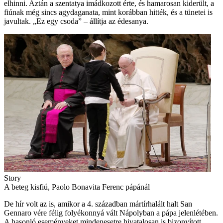
elhinni. Aztán a szentatya imádkozott érte, és hamarosan kiderült, a
fiúnak még sincs agydaganata, mint korábban hitték, és a tünetei is
javultak. „Ez egy csoda” – állítja az édesanya.
Story
A beteg kisfiú, Paolo Bonavita Ferenc pápánál
De hír volt az is, amikor a 4. században mártírhalált halt San
Gennaro vére félig folyékonnyá vált Nápolyban a pápa jelenlétében.
A hasonló eseményeket mindenesetre hivatalosan is bizonyított