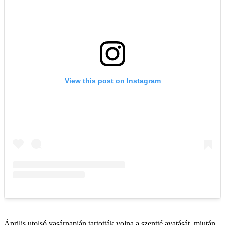
Április utolsó vasárnapján tartották volna a szentté avatását, miután