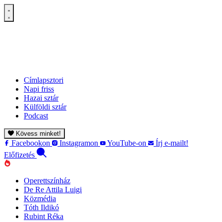
Címlapsztori
Napi friss
Hazai sztár
Külföldi sztár
Podcast
Kövess minket!
Facebookon
Instagramon
YouTube-on
Írj e-mailt!
Előfizetés
Operettszínház
De Re Attila Luigi
Közmédia
Tóth Ildikó
Rubint Réka