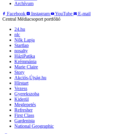
Archívum
Facebook
Instagram
YouTube
E-mail
Central Médiacsoport portfólió
24.hu
nlc
Nők Lapja
Startlap
nosalty
HáziPatika
Krémmánia
Marie Claire
Story
Akciós-Újság.hu
Hírstart
Vezess
Gyerekszoba
Kiderül
Meglepetés
Refresher
First Class
Gardenista
National Geographic