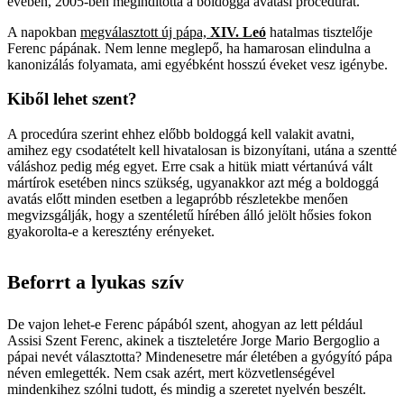
évében, 2005-ben megindította a boldoggá avatási procedúrát.
A napokban
megválasztott új pápa,
XIV. Leó
hatalmas tisztelője
Ferenc pápának. Nem lenne meglepő, ha hamarosan elindulna a
kanonizálás folyamata, ami egyébként hosszú éveket vesz igénybe.
Kiből lehet szent?
A procedúra szerint ehhez előbb boldoggá kell valakit avatni,
amihez egy csodatételt kell hivatalosan is bizonyítani, utána a szentté
váláshoz pedig még egyet. Erre csak a hitük miatt vértanúvá vált
mártírok esetében nincs szükség, ugyanakkor azt még a boldoggá
avatás előtt minden esetben a legapróbb részletekbe menően
megvizsgálják, hogy a szentéletű hírében álló jelölt hősies fokon
gyakorolta-e a keresztény erényeket.
Beforrt a lyukas szív
De vajon lehet-e Ferenc pápából szent, ahogyan az lett például
Assisi Szent Ferenc, akinek a tiszteletére Jorge Mario­ Bergoglio­ a
pápai nevét választotta? Mindenesetre már életében a gyógyító pápa
néven emlegették. Nem csak azért, mert közvetlenségével
mindenkihez szólni tudott, és mindig a szeretet nyelvén beszélt.