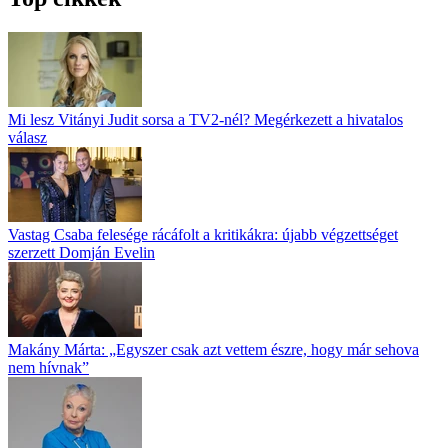
Mi lesz Vitányi Judit sorsa a TV2-nél? Megérkezett a hivatalos
válasz
Vastag Csaba felesége rácáfolt a kritikákra: újabb végzettséget
szerzett Domján Evelin
Makány Márta: „Egyszer csak azt vettem észre, hogy már sehova
nem hívnak”