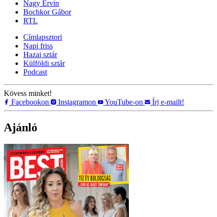
Nagy Ervin
Bochkor Gábor
RTL
Címlapsztori
Napi friss
Hazai sztár
Külföldi sztár
Podcast
Kövess minket!
Facebookon
Instagramon
YouTube-on
Írj e-mailt!
Ajánló