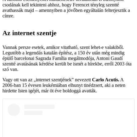
csodának kell tekinteni ahhoz, hogy Ferencet tényleg szentté
avathassák majd – amennyiben a jövőben egyáltalán felterjesztik a
címre.
Az internet szentje
Vannak persze esetek, amikor vitatható, szent lehet-e valakiből.
Legutóbb a legendás katalán építész, a 150 év után még mindig
épülő barcelonai Sagrada Família megálmodója, Antoni Gaudí
szentté avatásának kérdése került be ismét a hírekbe, erről 2003 óta
szó van.
Vagy ott van az „internet szentjének” nevezett
Carlo Acutis.
A
2006-ban 15 évesen leukémiá­ban elhunyt tinédzsert, aki a neten
hirdette Isten igéjét, már öt éve boldoggá avatták.