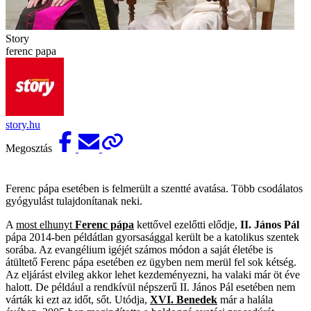
Story
ferenc papa
story.hu
Megosztás
Ferenc pápa esetében is felmerült a szentté avatása. Több csodálatos
gyógyulást tulajdonítanak neki.
A
most elhunyt
Ferenc pápa
kettővel ezelőtti elődje,
II. János Pál
pápa 2014-ben példátlan gyorsasággal került be a katolikus szentek
sorába. Az evangélium igéjét számos módon a saját életébe is
átültető Ferenc pápa esetében ez ügyben nem merül fel sok kétség.
Az eljárást elvileg akkor lehet kezdeményezni, ha valaki már öt éve
halott. De például a rendkívül népszerű II. János Pál esetében nem
várták ki ezt az időt, sőt. Utódja,
XVI. Benedek
már a halála