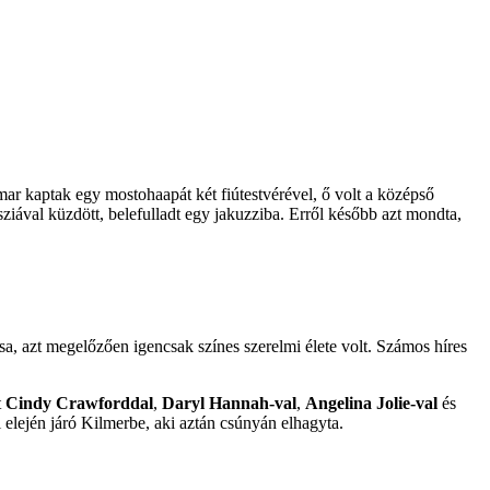
mar kaptak egy mostohaapát két fiútestvérével, ő volt a középső
psziával küzdött, belefulladt egy jakuzziba. Erről később azt mondta,
sa, azt megelőzően igencsak színes szerelmi élete volt. Számos híres
t
Cindy Crawforddal
,
Daryl Hannah-val
,
Angelina Jolie-val
és
 elején járó Kilmerbe, aki aztán csúnyán elhagyta.