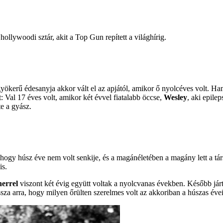
hollywoodi sztár, akit a Top Gun repített a világhírig.
yökerű édesanyja akkor vált el az apjától, amikor ő nyolcéves volt. Ha
: Val 17 éves volt, amikor két évvel fiatalabb öccse,
Wesley
, aki epile
e a gyász.
hogy húsz éve nem volt senkije, és a magánéletében a magány lett a tár
is.
errel
viszont két évig együtt voltak a nyolcvanas években. Később jár
sza arra, hogy milyen őrülten szerelmes volt az akkoriban a húszas évei