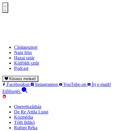
Címlapsztori
Napi friss
Hazai sztár
Külföldi sztár
Podcast
Kövess minket!
Facebookon
Instagramon
YouTube-on
Írj e-mailt!
Előfizetés
Operettszínház
De Re Attila Luigi
Közmédia
Tóth Ildikó
Rubint Réka