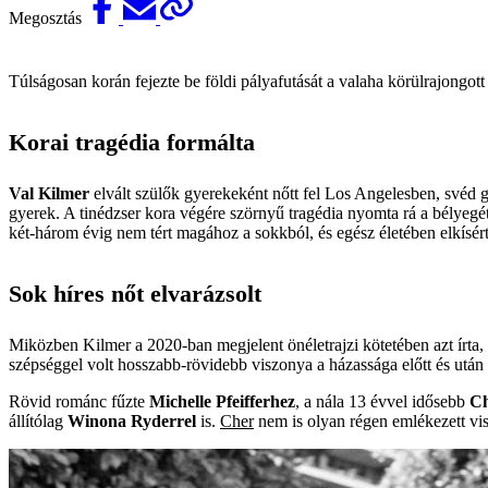
Megosztás
Túlságosan korán fejezte be földi pályafutását a valaha körülrajongott 
Korai tragédia formálta
Val Kilmer
elvált szülők gyerekeként nőtt fel Los Angelesben, svéd g
gyerek. A tinédzser kora végére szörnyű tragédia nyomta rá a bélyegét
két-három évig nem tért magához a sokkból, és egész életében elkísért
Sok híres nőt elvarázsolt
Miközben Kilmer a 2020‑ban megjelent önéletrajzi kötetében azt írta, 
szépséggel volt hosszabb-rövidebb viszonya a házassága előtt és után 
Rövid románc fűzte
Michelle Pfeifferhez
, a nála 13 évvel idősebb
Ch
állítólag
Winona Ryderrel
is.
Cher
nem is olyan régen emlékezett vis