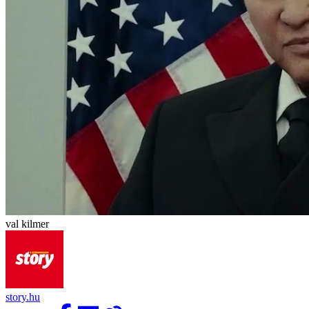
val kilmer
story.hu