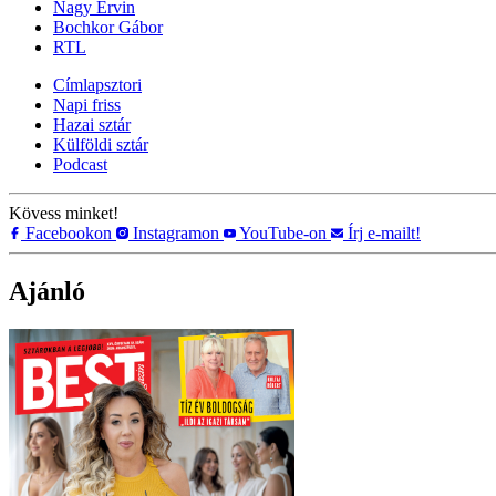
Nagy Ervin
Bochkor Gábor
RTL
Címlapsztori
Napi friss
Hazai sztár
Külföldi sztár
Podcast
Kövess minket!
Facebookon
Instagramon
YouTube-on
Írj e-mailt!
Ajánló