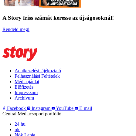
A Story friss számát keresse az újságosoknál!
Rendeld meg!
Adatkezelési tájékoztató
Felhasználási Feltételek
Médiaajánlat
Előfizetés
Impresszum
Archívum
Facebook
Instagram
YouTube
E-mail
Central Médiacsoport portfólió
24.hu
nlc
Nők Lapja