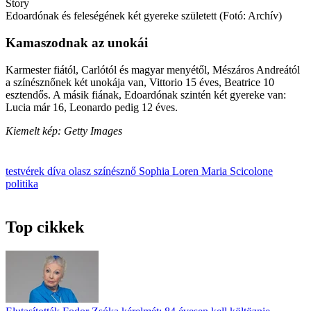
Story
Edoardónak és feleségének két gyereke született (Fotó: Archív)
Kamaszodnak az unokái
Karmester fiától, Carlótól és magyar menyétől, Mészáros Andreától
a színésznőnek két unokája van, Vittorio 15 éves, Beatrice 10
esztendős. A másik fiának, Edoardónak szintén két gyereke van:
Lucia már 16, Leonardo pedig 12 éves.
Kiemelt kép: Getty Images
testvérek
díva
olasz színésznő
Sophia Loren
Maria Scicolone
politika
Top cikkek