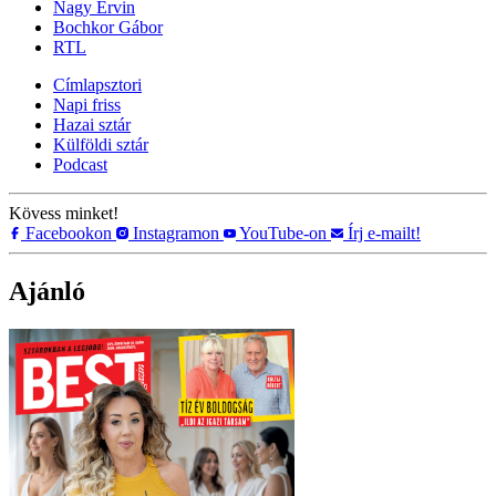
Nagy Ervin
Bochkor Gábor
RTL
Címlapsztori
Napi friss
Hazai sztár
Külföldi sztár
Podcast
Kövess minket!
Facebookon
Instagramon
YouTube-on
Írj e-mailt!
Ajánló