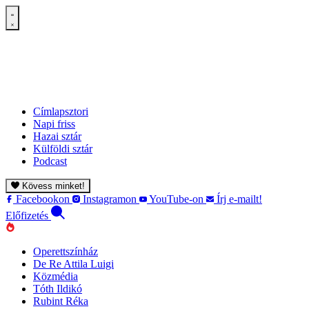
Címlapsztori
Napi friss
Hazai sztár
Külföldi sztár
Podcast
Kövess minket!
Facebookon
Instagramon
YouTube-on
Írj e-mailt!
Előfizetés
Operettszínház
De Re Attila Luigi
Közmédia
Tóth Ildikó
Rubint Réka