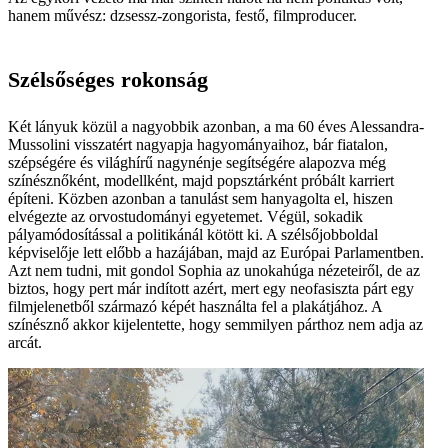
hanem művész: dzsessz-zongorista, festő, filmproducer.
Szélsőséges rokonság
Két lányuk közül a nagyobbik azonban, a ma 60 éves Alessandra­
Mussolini visszatért nagyapja hagyományaihoz, bár fiatalon,
szépségére és világhírű nagynénje segítségére alapozva még
színésznőként, modellként, majd popsztárként próbált karriert
építeni. Közben azonban a tanulást sem hanyagolta el, hiszen
elvégezte az orvostudományi egyetemet. Végül, sokadik
pályamódosítással a politikánál kötött ki. A szélsőjobboldal
képviselője lett előbb a hazájában, majd az Európai Parlamentben.
Azt nem tudni, mit gondol Sophia az unokahúga nézeteiről, de az
biztos, hogy pert már indított azért, mert egy neofasiszta párt egy
filmjelenetből származó képét használta fel a plakátjához. A
színésznő akkor kijelentette, hogy semmilyen párthoz nem adja az
arcát.