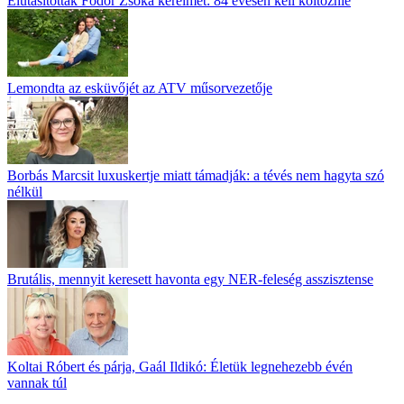
Elutasították Fodor Zsóka kérelmét: 84 évesen kell költöznie
Lemondta az esküvőjét az ATV műsorvezetője
Borbás Marcsit luxuskertje miatt támadják: a tévés nem hagyta szó
nélkül
Brutális, mennyit keresett havonta egy NER-feleség asszisztense
Koltai Róbert és párja, Gaál Ildikó: Életük legnehezebb évén
vannak túl