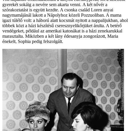
gyerekét sokáig a nevére sem akarta venni. A két nővér a
szórakoztatást is együtt kezdte. A csonka család Loren anyai
nagymamájánál lakott a Nápolyhoz közeli Pozzuoliban. A mama
igazi túlélő volt: a háború alatt kocsmát nyitott a nappalijukban, ahol
többek közt a házi készítésű cseresznyelikőrjüket árulta. A betérő
vendégeket, például az amerikai katonákat is a házi zenekarukkal
marasztalta. Miközben a két lány édesanyja zongorázott, Maria
énekelt, Sophia pedig felszolgált.