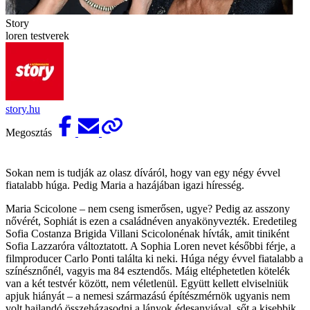
Story
loren testverek
story.hu
Megosztás
Sokan nem is tudják az olasz díváról, hogy van egy négy évvel
fiatalabb húga. Pedig Maria a hazájában igazi híresség.
Maria Scicolone – nem cseng ismerősen, ugye? Pedig az asszony
nővérét, Sophiát is ezen a családnéven anyakönyvezték. Eredetileg
Sofia ­Costanza Brigida­ Villani Scicolonénak hívták, amit tiniként
Sofia ­Lazzaróra változtatott. A Sophia ­Loren nevet későbbi férje, a
filmproducer Carlo Ponti találta ki neki. Húga négy évvel fiatalabb a
színésznőnél, vagyis ma 84 esztendős. Máig eltéphetetlen kötelék
van a két testvér között, nem véletlenül. Együtt kellett elviselniük
apjuk hiányát – a nemesi származású építészmérnök ugyanis nem
volt hajlandó összeházasodni a lányok édesanyjával, sőt a kisebbik