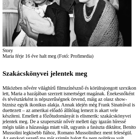
Story
Maria férje 16 éve halt meg (Fotó: Profimedia)
Szakácskönyvei jelentek meg
Miközben nővére világhírű filmszínésznő és körülrajongott szex­ikon
lett, Maria a hazájában szerzett ismertséget magának. Énekesnőként
és tévésztárként is népszerűségnek örvend, máig az olasz show-
biznisz egyik ikonikus alakja. Annak idején még Frank Sinatrával is
duettezett – az amerikai előadó állítólag lemezt is akart vele
készíteni. Emellett a főzőtudományát is elismerik: szakácskönyvei
jelentek meg. De a szupersztár nővér mellett úgy igazán híressé
mégis talán a házassága miatt vált, ugyanis a fasiszta diktátor, Benito
Mussolini legkisebb fiához, Romano Mussolinihez ment feleségül.
Az egykori vezető ma már szintén halott fia nem politikus volt,