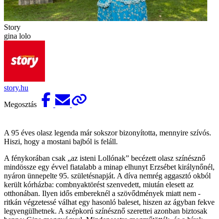
Story
gina lolo
story.hu
Megosztás
A 95 éves olasz legenda már sokszor bizonyította, mennyire szívós.
Hiszi, hogy a mostani bajból is feláll.
A fénykorában csak „az isteni Lollónak” becézett olasz színésznő
mindössze egy évvel fiatalabb a minap elhunyt ­Erzsébet királynőnél,
nyáron ünnepelte 95. születésnapját. A díva nemrég aggasztó okból
került kórházba: combnyaktörést szenvedett, miután elesett az
otthonában. Ilyen idős embereknél a szövődmények miatt nem ­
ritkán végzetessé válhat egy hasonló baleset, hiszen az ágyban fekve
legyengülhetnek. A szépkorú színésznő szerettei azonban biztosak