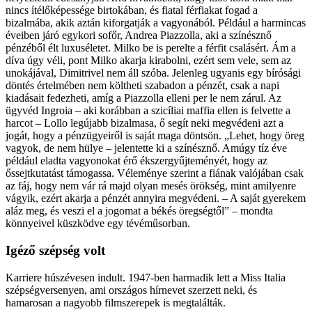
nincs ítélőképessége birtokában, és fiatal férfia­kat fogad a
bizalmába, akik aztán kiforgatják a vagyonából. Például a harmincas
évei­ben járó egykori sofőr, ­Andrea ­Piazzolla, aki a színésznő
pénzéből élt luxuséletet. Milko be is perelte a férfit csalásért. Ám a
díva úgy véli, pont Milko akarja kirabolni, ezért sem vele, sem az
unokájával, Dimitrivel nem áll szóba. Jelenleg ugyanis egy bírósági
döntés értelmében nem költheti szabadon a pénzét, csak a napi
kiadásait fedezheti, amíg a Piazzolla elleni per le nem zárul. Az
ügyvéd ­Ingroia – aki korábban a szicíliai maffia ellen is felvette a
harcot – Lollo legújabb bizalmasa, ő segít neki megvédeni azt a
jogát, hogy a pénzügyeiről is saját maga döntsön. „Lehet, hogy öreg
vagyok, de nem hülye – jelentette ki a színésznő. Amúgy tíz éve
például eladta vagyonokat érő ékszergyűjteményét, hogy az
őssejtkutatást támogassa. Véleménye szerint a fiának valójában csak
az fáj, hogy nem vár rá majd olyan mesés örökség, mint amilyenre
vágyik, ezért akarja a pénzét annyira megvédeni. – A saját gyerekem
aláz meg, és veszi el a jogomat a békés öregségtől” – mondta
könnyeivel küszködve egy tévéműsorban.
Igéző szépség volt
Karriere húszévesen indult. 1947-ben harmadik lett a Miss Italia
szépségversenyen, ami országos hírnevet szerzett neki, és
hamarosan a nagyobb filmszerepek is megtalálták.