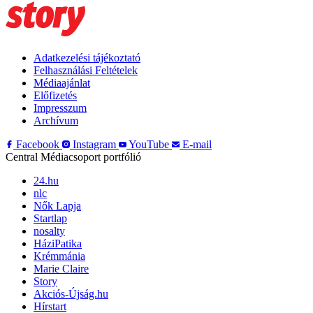
Adatkezelési tájékoztató
Felhasználási Feltételek
Médiaajánlat
Előfizetés
Impresszum
Archívum
Facebook
Instagram
YouTube
E-mail
Central Médiacsoport portfólió
24.hu
nlc
Nők Lapja
Startlap
nosalty
HáziPatika
Krémmánia
Marie Claire
Story
Akciós-Újság.hu
Hírstart