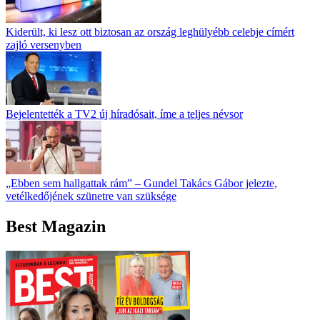
Kiderült, ki lesz ott biztosan az ország leghülyébb celebje címért
zajló versenyben
Bejelentették a TV2 új híradósait, íme a teljes névsor
„Ebben sem hallgattak rám” – Gundel Takács Gábor jelezte,
vetélkedőjének szünetre van szüksége
Best Magazin