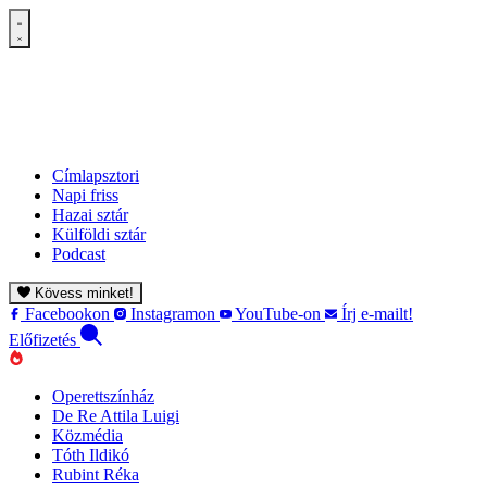
Címlapsztori
Napi friss
Hazai sztár
Külföldi sztár
Podcast
Kövess minket!
Facebookon
Instagramon
YouTube-on
Írj e-mailt!
Előfizetés
Operettszínház
De Re Attila Luigi
Közmédia
Tóth Ildikó
Rubint Réka