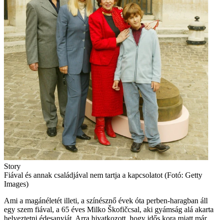
Story
Fiával és annak családjával nem tartja a kapcsolatot (Fotó: Getty
Images)
Ami a magánéletét illeti, a színésznő évek óta perben-haragban áll
egy szem fiával, a 65 éves Milko Škofičcsal, aki gyámság alá akarta
helyeztetni édesanyját. Arra hivatkozott, hogy idős kora miatt már