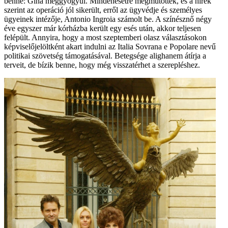
benne: Gina meggyógyul. Mindenesetre megműtötték, és a hírek
szerint az operáció jól sikerült, erről az ügyvédje és személyes
ügyeinek intézője, Antonio Ingroia számolt be. A színésznő négy
éve egyszer már kórházba került egy esés után, akkor teljesen
felépült. Annyira, hogy a most szeptemberi olasz választásokon
képviselőjelöltként akart indulni az Italia Sovrana e Popolare nevű
politikai szövetség támo­gatásával. Betegsége alighanem átírja a
terveit, de bízik benne, hogy még visszatérhet a szerepléshez.