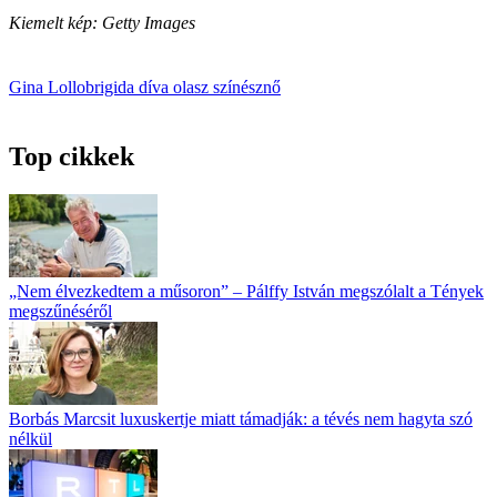
Kiemelt kép: Getty Images
Gina Lollobrigida
díva
olasz színésznő
Top cikkek
„Nem élvezkedtem a műsoron” – Pálffy István megszólalt a Tények
megszűnéséről
Borbás Marcsit luxuskertje miatt támadják: a tévés nem hagyta szó
nélkül