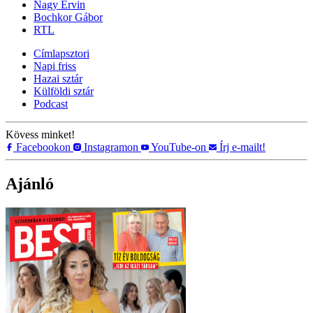
Nagy Ervin
Bochkor Gábor
RTL
Címlapsztori
Napi friss
Hazai sztár
Külföldi sztár
Podcast
Kövess minket!
Facebookon
Instagramon
YouTube-on
Írj e-mailt!
Ajánló