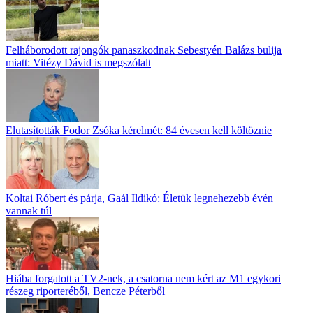
Felháborodott rajongók panaszkodnak Sebestyén Balázs bulija
miatt: Vitézy Dávid is megszólalt
Elutasították Fodor Zsóka kérelmét: 84 évesen kell költöznie
Koltai Róbert és párja, Gaál Ildikó: Életük legnehezebb évén
vannak túl
Hiába forgatott a TV2-nek, a csatorna nem kért az M1 egykori
részeg riporteréből, Bencze Péterből