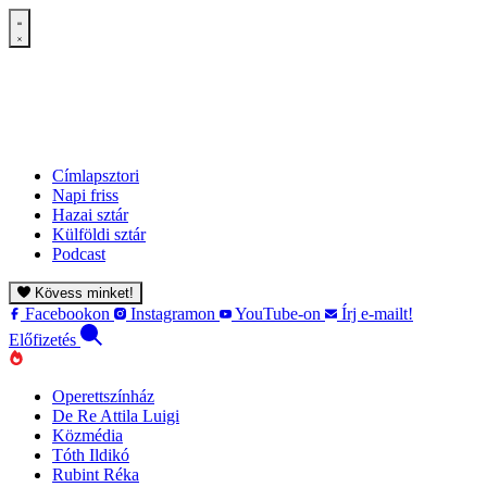
Címlapsztori
Napi friss
Hazai sztár
Külföldi sztár
Podcast
Kövess minket!
Facebookon
Instagramon
YouTube-on
Írj e-mailt!
Előfizetés
Operettszínház
De Re Attila Luigi
Közmédia
Tóth Ildikó
Rubint Réka