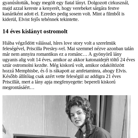
gyanúsították, hogy megölt egy fiatal lányt. Dolgozott cirkusznál,
majd azzal kereste a kenyerét, hogy verebeket sárgára festve
kanáriként adott el. Ezredes pedig sosem volt. Mint a filmből is
kiderül, Elvist fejős tehénnek tekintette.
14 éves kislányt ostromolt
Hiába végződött válással, híres love story volt a szerelmük
feleségével, Priscilla­ Presley-vel. Mai szemmel nézve azonban talán
már nem annyira romantikus ez a románc… A gyönyörű lány
ugyanis alig volt 14 éves, amikor az akkor katonaidejét töltő 24 éves
sztár ostromolni kezdte. Még kiskorú volt, amikor odaköltözött
hozzá Memphis­be, és ő is rákapott az amfetaminra, ahogy Elvis.
Később állítólag csak azért vette feleségül az addigra 21 éves
Priscillát, mert a lány apja meg­fenyegette: bepereli kiskorú
megrontásáért…