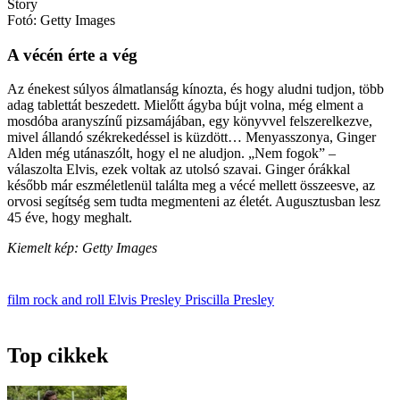
Story
Fotó: Getty Images
A vécén érte a vég
Az énekest súlyos álmatlanság kínozta, és hogy aludni tudjon, több
adag tablettát beszedett. Mielőtt ágyba bújt volna, még elment a
mosdóba aranyszínű pizsamájában, egy könyvvel felszerelkezve,
mivel állandó székrekedéssel is küzdött… Menyasszonya, Ginger
Alden még utánaszólt, hogy el ne aludjon. „Nem fogok” –
válaszolta Elvis, ezek voltak az utolsó szavai. Ginger órákkal
később már eszméletlenül találta meg a vécé mellett összeesve, az
orvosi segítség sem tudta megmenteni az életét. Augusztusban lesz
45 éve, hogy meghalt.
Kiemelt kép: Getty Images
film
rock and roll
Elvis Presley
Priscilla Presley
Top cikkek