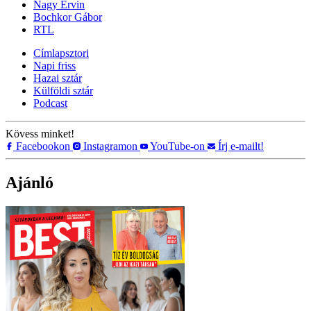
Nagy Ervin
Bochkor Gábor
RTL
Címlapsztori
Napi friss
Hazai sztár
Külföldi sztár
Podcast
Kövess minket!
Facebookon
Instagramon
YouTube-on
Írj e-mailt!
Ajánló