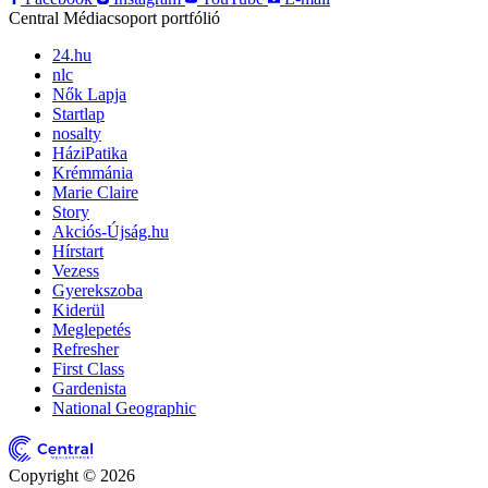
Central Médiacsoport portfólió
24.hu
nlc
Nők Lapja
Startlap
nosalty
HáziPatika
Krémmánia
Marie Claire
Story
Akciós-Újság.hu
Hírstart
Vezess
Gyerekszoba
Kiderül
Meglepetés
Refresher
First Class
Gardenista
National Geographic
Copyright © 2026