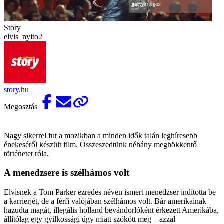
Story
elvis_nyito2
story.hu
Megosztás
Nagy sikerrel fut a mozikban a minden idők talán leg­híresebb
énekeséről készült film. Összeszedtünk néhány meghökkentő
történetet róla.
A menedzsere is szélhámos volt
Elvisnek a Tom Parker ezredes néven ismert menedzser indította be
a karrierjét, de a férfi valójában szélhámos volt. Bár amerikainak
hazudta magát, illegális holland bevándorlóként érkezett Amerikába,
állítólag egy gyilkossági ügy miatt szökött meg – azzal