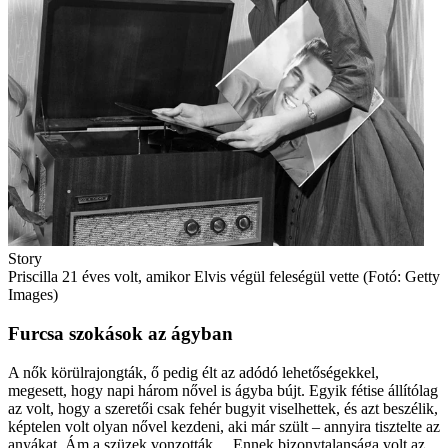
Story
Priscilla 21 éves volt, amikor Elvis végül feleségül vette (Fotó: Getty
Images)
Furcsa szokások az ágyban
A nők körülrajongták, ő pedig élt az adódó lehetőségekkel,
megesett, hogy napi három nővel is ágyba bújt. Egyik fétise állítólag
az volt, hogy a szeretői csak fehér bugyit viselhettek, és azt beszélik,
képtelen volt olyan nővel kezdeni, aki már szült – annyira tisztelte az
anyákat. Ám a szüzek vonzották… Ennek bizonytalansága volt az