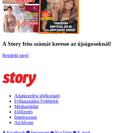
A Story friss számát keresse az újságosoknál!
Rendeld meg!
Adatkezelési tájékoztató
Felhasználási Feltételek
Médiaajánlat
Előfizetés
Impresszum
Archívum
Facebook
Instagram
YouTube
E-mail