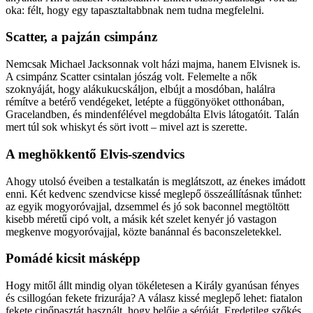
oka: félt, hogy egy tapasztaltabbnak nem tudna megfelelni.
Scatter, a pajzán csimpánz
Nemcsak Michael Jackson­nak volt házi majma, hanem Elvisnek is.
A csimpánz Scatter csintalan jószág volt. Felemelte a nők
szoknyáját, hogy alákukucskáljon, elbújt a mosdóban, halálra
rémítve a betérő vendégeket, letépte a függönyöket otthonában,
Gracelandben, és mindenfélével megdobálta Elvis látogatóit. Talán
mert túl sok whiskyt és sört ivott – mivel azt is szerette.
A meghökkentő Elvis-szendvics
Ahogy utolsó éveiben a testalkatán is meglátszott, az énekes imádott
enni. Két kedvenc szendvicse kissé meglepő össz­eállításnak tűnhet:
az egyik mogyoróvajjal, dzsemmel és jó sok baconnel megtöltött
kisebb méretű cipó volt, a másik két szelet kenyér jó vastagon
megkenve mogyoróvajjal, közte banánnal és baconszeletekkel.
Pomádé kicsit másképp
Hogy mitől állt mindig olyan tökéletesen a Király gyanúsan fényes
és csillogóan fekete frizurája? A válasz kissé meglepő lehet: fiatalon
fekete cipőpasztát használt, hogy belője a séróját. Eredetileg szőkés