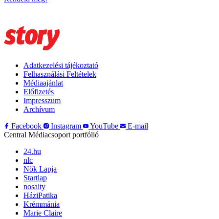
Adatkezelési tájékoztató
Felhasználási Feltételek
Médiaajánlat
Előfizetés
Impresszum
Archívum
Facebook
Instagram
YouTube
E-mail
Central Médiacsoport portfólió
24.hu
nlc
Nők Lapja
Startlap
nosalty
HáziPatika
Krémmánia
Marie Claire