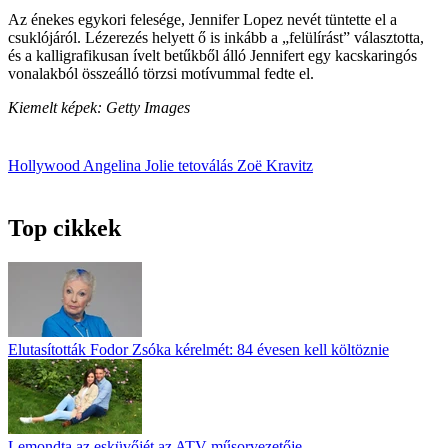
Az énekes egykori felesége, Jennifer Lopez nevét tüntette el a
csuklójáról. Lézerezés helyett ő is inkább a „felülírást” választotta,
és a kalligrafikusan ívelt betűkből álló Jennifert egy kacskaringós
vonalakból összeálló törzsi motívummal fedte el.
Kiemelt képek: Getty Images
Hollywood
Angelina Jolie
tetoválás
Zoë Kravitz
Top cikkek
Elutasították Fodor Zsóka kérelmét: 84 évesen kell költöznie
Lemondta az esküvőjét az ATV műsorvezetője