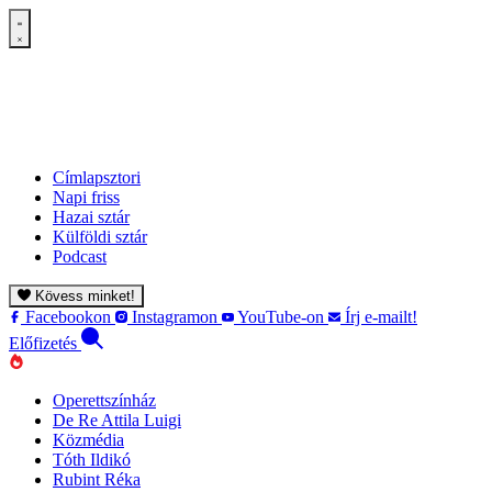
Címlapsztori
Napi friss
Hazai sztár
Külföldi sztár
Podcast
Kövess minket!
Facebookon
Instagramon
YouTube-on
Írj e-mailt!
Előfizetés
Operettszínház
De Re Attila Luigi
Közmédia
Tóth Ildikó
Rubint Réka