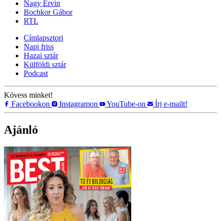
Nagy Ervin
Bochkor Gábor
RTL
Címlapsztori
Napi friss
Hazai sztár
Külföldi sztár
Podcast
Kövess minket!
Facebookon
Instagramon
YouTube-on
Írj e-mailt!
Ajánló