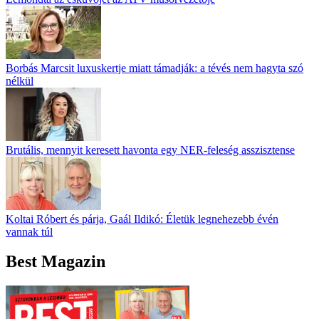
Borbás Marcsit luxuskertje miatt támadják: a tévés nem hagyta szó
nélkül
Brutális, mennyit keresett havonta egy NER-feleség asszisztense
Koltai Róbert és párja, Gaál Ildikó: Életük legnehezebb évén
vannak túl
Best Magazin