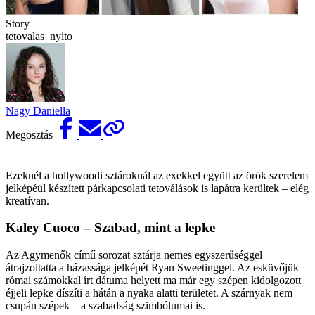
Story
tetovalas_nyito
Nagy Daniella
Megosztás
Ezeknél a hollywoodi sztároknál az exekkel együtt az örök szerelem
jelképéül készített párkapcsolati tetoválások is lapátra kerültek – elég
kreatívan.
Kaley Cuoco – Szabad, mint a lepke
Az Agymenők című sorozat sztárja nemes egyszerűséggel
átrajzoltatta a házassága jelképét Ryan Sweetinggel. Az esküvőjük
római számokkal írt dátuma helyett ma már egy szépen kidolgozott
éjjeli lepke díszíti a hátán a nyaka alatti területet. A szárnyak nem
csupán szépek – a szabadság szimbólumai is.