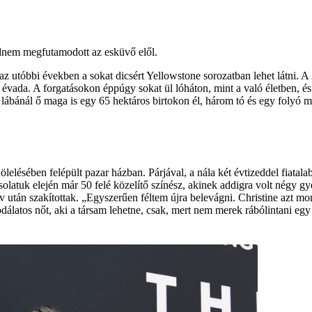
jdnem megfutamodott az esküvő elől.
az utóbbi években a sokat dicsért Yellowstone sorozatban lehet látni. A 
ik évada. A forgatásokon éppúgy sokat ül lóháton, mint a való életben, 
bánál ő maga is egy 65 hektáros birtokon él, három tó és egy folyó mell
lelésében felépült pazar házban. Párjával, a nála két évtizeddel fiatal
csolatuk elején már 50 felé közelítő színész, akinek addigra volt négy 
 év után szakítottak. „Egyszerűen féltem újra belevágni. Christine azt m
atos nőt, aki a társam lehetne, csak, mert nem merek rábólintani egy gy