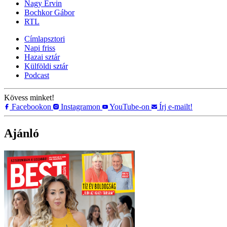
Nagy Ervin
Bochkor Gábor
RTL
Címlapsztori
Napi friss
Hazai sztár
Külföldi sztár
Podcast
Kövess minket!
Facebookon
Instagramon
YouTube-on
Írj e-mailt!
Ajánló