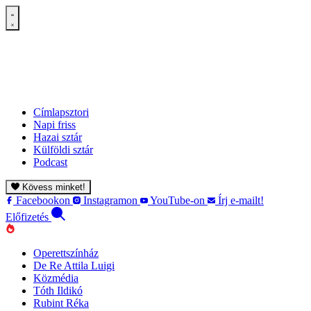
Címlapsztori
Napi friss
Hazai sztár
Külföldi sztár
Podcast
Kövess minket!
Facebookon
Instagramon
YouTube-on
Írj e-mailt!
Előfizetés
Operettszínház
De Re Attila Luigi
Közmédia
Tóth Ildikó
Rubint Réka