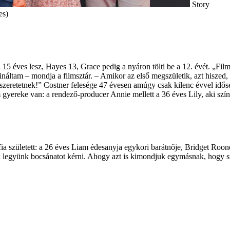
Story
es)
15 éves lesz, Hayes 13, Grace pedig a nyáron tölti be a 12. évét. „Fil
áltam – mondja a filmsztár. – Amikor az első megszületik, azt hiszed, s
eretetnek!” Costner felesége 47 évesen amúgy csak kilenc évvel idősebb 
m gyereke van: a rendező-producer Annie mellett a 36 éves Lily, aki szín
ia született: a 26 éves Liam édesanyja egykori barátnője, Bridget Roone
ek legyünk bocsánatot kérni. Ahogy azt is kimondjuk egymásnak, hogy s