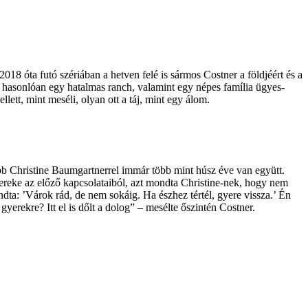
2018 óta futó szériában a hetven felé is sármos Costner a földjéért és a
és hasonlóan egy hatalmas ranch, valamint egy népes família ügyes-
ett, mint meséli, olyan ott a táj, mint egy álom.
abb Christine Baum­gartnerrel immár több mint húsz éve van együtt.
gyereke az előző kapcsolataiból, azt mondta Christine-nek, hogy nem
ondta: ’Várok rád, de nem sokáig. Ha észhez tértél, gyere vissza.’ Én
erekre? Itt el is dőlt a dolog” – mesélte őszintén Costner.