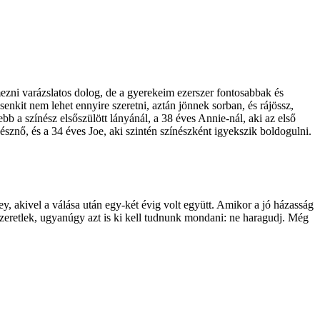
mezni varázslatos dolog, de a gyerekeim ezerszer fontosabbak és
enkit nem lehet ennyire szeretni, aztán jönnek sorban, és rájössz,
a színész elsőszülött lányánál, a 38 éves ­Annie-nál, aki az első
észnő, és a 34 éves Joe, aki szintén színészként igyekszik boldogulni.
y, akivel a válása után egy-két évig volt együtt. Amikor a jó házasság
zeretlek, ugyanúgy azt is ki kell tudnunk mondani: ne haragudj. Még