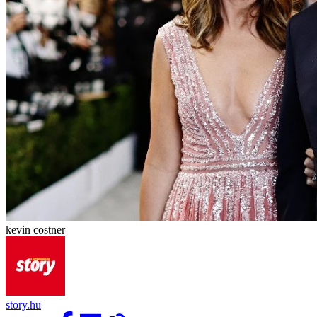
kevin costner
story.hu