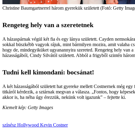
Christine Baum­gartnerrel három gyerekük született (Fotó: Getty Imag
Rengeteg hely van a szeretetnek
A házaspárnak végül két fia és egy lánya született. Cayden nemsokára 
sokkal büszkébb vagyok rájuk, mint bármilyen mozira, amit valaha csin
hogy de, mindegyiküket ugyanannyira szereted. Rengeteg hely van a sz
házasságából, Cindy ­Silvától született. Abból a frigyből szintén háro
Tudni kell kimondani: bocsánat!
A két házasságából született hat gyereke mellett Costnernek még egy f
titkáról kérdezik, a sztárnak megvan a válasza. „Fontos, hogy képes
akkor is, ha néha úgy érezzük, nekünk volt igazunk” – fejtette ki.
Kiemelt kép: Getty Images
színész
Hollywood
Kevin Costner