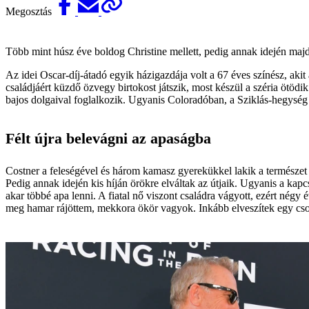
Megosztás
Több mint húsz éve boldog Christine mellett, pedig annak idején ma
Az idei Oscar-díj-átadó egyik házigazdája volt a 67 éves színész, akit 
családjáért küzdő özvegy birtokost játszik, most készül a széria ötöd
bajos dolgaival foglalkozik. Ugyanis Coloradóban, a Sziklás-hegység lá
Félt újra belevágni az apaságba
Costner a feleségével és három kamasz gyerekükkel lakik a természet ö
Pedig annak idején kis híján örökre elváltak az útjaik. Ugyanis a kap
akar többé apa lenni. A fiatal nő viszont családra vágyott, ezért négy
meg hamar rájöttem, mekkora ökör vagyok. Inkább elveszítek egy csodál