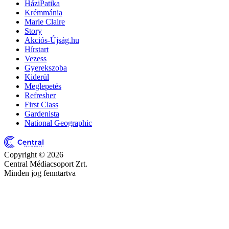
HáziPatika
Krémmánia
Marie Claire
Story
Akciós-Újság.hu
Hírstart
Vezess
Gyerekszoba
Kiderül
Meglepetés
Refresher
First Class
Gardenista
National Geographic
Copyright © 2026
Central Médiacsoport Zrt.
Minden jog fenntartva