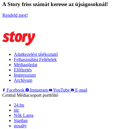
A Story friss számát keresse az újságosoknál!
Rendeld meg!
Adatkezelési tájékoztató
Felhasználási Feltételek
Médiaajánlat
Előfizetés
Impresszum
Archívum
Facebook
Instagram
YouTube
E-mail
Central Médiacsoport portfólió
24.hu
nlc
Nők Lapja
Startlap
nosalty