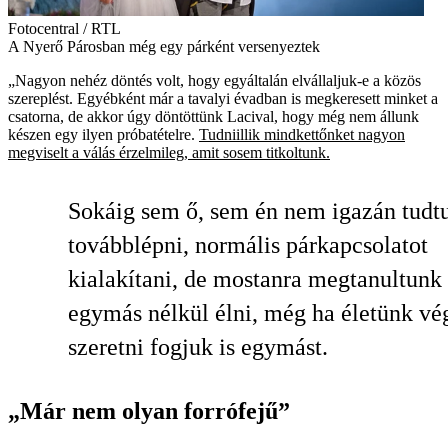
Fotocentral / RTL
A Nyerő Párosban még egy párként versenyeztek
„Nagyon nehéz döntés volt, hogy egyáltalán elvállaljuk-e a közös
szereplést. Egyébként már a tavalyi évadban is megkeresett minket a
csatorna, de akkor úgy döntöttünk Lacival, hogy még nem állunk
készen egy ilyen próbatételre.
Tudniillik mindkettőnket nagyon
megviselt a válás érzelmileg, amit sosem titkoltunk.
Sokáig sem ő, sem én nem igazán tudt
továbblépni, normális párkapcsolatot
kialakítani, de mostanra megtanultunk
egymás nélkül élni, még ha életünk vé
szeretni fogjuk is egymást.
„Már nem olyan forrófejű”