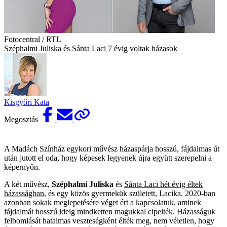
Fotocentral / RTL
Széphalmi Juliska és Sánta Laci 7 évig voltak házasok
Kisgyőri Kata
Megosztás
A Madách Színház egykori művész házaspárja hosszú, fájdalmas út
után jutott el oda, hogy képesek legyenek újra együtt szerepelni a
képernyőn.
A két művész,
Széphalmi Juliska
és
Sánta Laci hét évig éltek
házasságban,
és egy közös gyermekük született, Lacika. 2020-ban
azonban sokak meglepetésére véget ért a kapcsolatuk, aminek
fájdalmát hosszú ideig mindketten magukkal cipelték. Házasságuk
felbomlását hatalmas veszteségként élték meg, nem véletlen, hogy