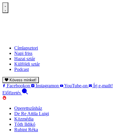
Címlapsztori
Napi friss
Hazai sztár
Külföldi sztár
Podcast
Kövess minket!
Facebookon
Instagramon
YouTube-on
Írj e-mailt!
Előfizetés
Operettszínház
De Re Attila Luigi
Közmédia
Tóth Ildikó
Rubint Réka