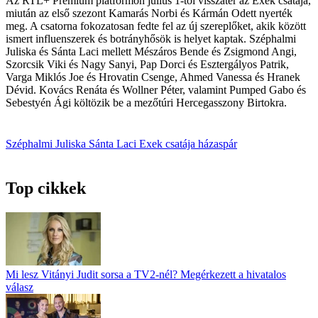
Az RTL+ ­Premium platformon július 1-től visszatér az Exek csatája,
miután az első szezont Kamarás Norbi és Kármán Odett nyerték
meg. A csatorna fokozatosan fedte fel az új szereplőket, akik között
ismert influenszerek és botrányhősök is helyet kaptak. Széphalmi
Juliska és Sánta Laci mellett Mészáros Bende és Zsigmond Angi,
Szorcsik Viki és Nagy Sanyi, Pap Dorci és Esztergályos Patrik,
Varga Miklós Joe és Hrovatin Csenge, Ahmed Vanessa és Hranek
Dévid. Kovács Renáta és Wollner Péter, valamint Pumped Gabo és
Sebestyén Ági költözik be a ­mezőtúri Hercegasszony Birtokra.
Széphalmi Juliska
Sánta Laci
Exek csatája
házaspár
Top cikkek
Mi lesz Vitányi Judit sorsa a TV2-nél? Megérkezett a hivatalos
válasz