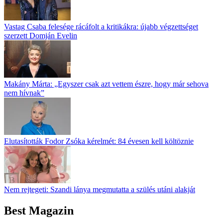
Vastag Csaba felesége rácáfolt a kritikákra: újabb végzettséget
szerzett Domján Evelin
Makány Márta: „Egyszer csak azt vettem észre, hogy már sehova
nem hívnak”
Elutasították Fodor Zsóka kérelmét: 84 évesen kell költöznie
Nem rejtegeti: Szandi lánya megmutatta a szülés utáni alakját
Best Magazin