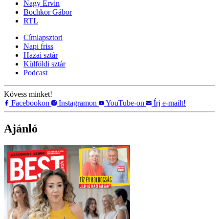
Nagy Ervin
Bochkor Gábor
RTL
Címlapsztori
Napi friss
Hazai sztár
Külföldi sztár
Podcast
Kövess minket!
Facebookon
Instagramon
YouTube-on
Írj e-mailt!
Ajánló