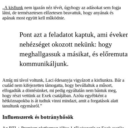
„
A kis­fiunk
nem igazán néz tévét, úgyhogy az adásokat sem fogja
látni, de természetesen előzetesen beavattuk, hogy anyának és
apának most együtt kell működnie.
Pont azt a feladatot kaptuk, ami éveken
nehézséget okozott nekünk: hogy
meghallgassuk a másikat, és előremuta
kommunikáljunk.
Amíg mi távol voltunk, Laci édesanyja vigyázott a kisfiunkra. Bár a
család nem kifejezetten támogatta, hogy bevállaltuk a műsort,
elfogadták a döntésünket, mi pedig egyáltalán nem bántuk meg,
hogy részt vettünk az Exek csatájában. Azóta egyébként a
hétköznapokba is át tudtuk vinni mindazt, amit a forgatások alatt
tanultunk egymásról.”
Influenszerek és botrányhősök