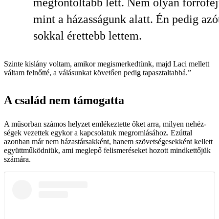
megfontoltabb lett. Nem olyan forrófej
mint a házasságunk alatt. Én pedig azó
sokkal érettebb lettem.
Szinte kislány voltam, amikor megismerkedtünk, majd Laci mellett
váltam felnőtté, a válásunkat követően pedig tapasztaltabbá.”
A család nem támogatta
A műsorban számos helyzet emlékeztette őket arra, milyen nehéz­
ségek vezettek egykor a kapcsolatuk megromlásához. Ezúttal
azonban már nem házastársakként, hanem szövetségesekként kellett
együttműködniük, ami meglepő felismeréseket hozott mindkettőjük
számára.