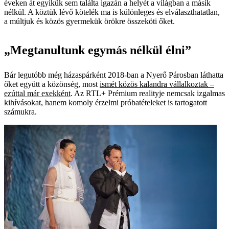
éveken át egyikük sem találta igazán a helyét a világban a másik
nélkül. A köztük lévő kötelék ma is különleges és elválaszthatatlan,
a múltjuk és közös gyermekük örökre összeköti őket.
„Megtanultunk egymás nélkül élni”
Bár legutóbb még házaspárként 2018-ban a Nyerő Párosban láthatta
őket együtt a közönség, most
ismét közös kalandra vállalkoztak –
ezúttal már exekként
. Az RTL+ Prémium realityje nemcsak izgalmas
kihívásokat, hanem komoly érzelmi próbatételeket is tartogatott
számukra.